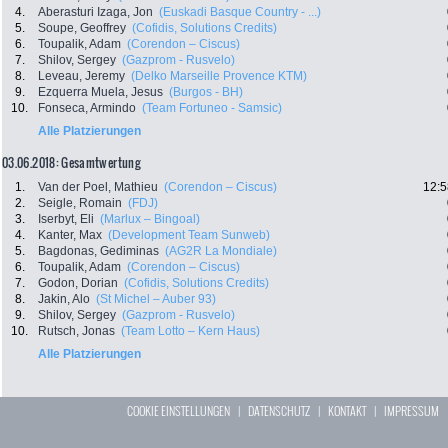
4.
Aberasturi Izaga, Jon
(Euskadi Basque Country - ...)
5.
Soupe, Geoffrey
(Cofidis, Solutions Credits)
6.
Toupalik, Adam
(Corendon – Ciscus)
7.
Shilov, Sergey
(Gazprom - Rusvelo)
8.
Leveau, Jeremy
(Delko Marseille Provence KTM)
9.
Ezquerra Muela, Jesus
(Burgos - BH)
10.
Fonseca, Armindo
(Team Fortuneo - Samsic)
Alle Platzierungen
03.06.2018: Gesamtwertung
1.
Van der Poel, Mathieu
(Corendon – Ciscus)
12:5
2.
Seigle, Romain
(FDJ)
3.
Iserbyt, Eli
(Marlux – Bingoal)
4.
Kanter, Max
(Development Team Sunweb)
5.
Bagdonas, Gediminas
(AG2R La Mondiale)
6.
Toupalik, Adam
(Corendon – Ciscus)
7.
Godon, Dorian
(Cofidis, Solutions Credits)
8.
Jakin, Alo
(St Michel – Auber 93)
9.
Shilov, Sergey
(Gazprom - Rusvelo)
10.
Rutsch, Jonas
(Team Lotto – Kern Haus)
Alle Platzierungen
COOKIE EINSTELLUNGEN
|
DATENSCHUTZ
|
KONTAKT
|
IMPRESSUM