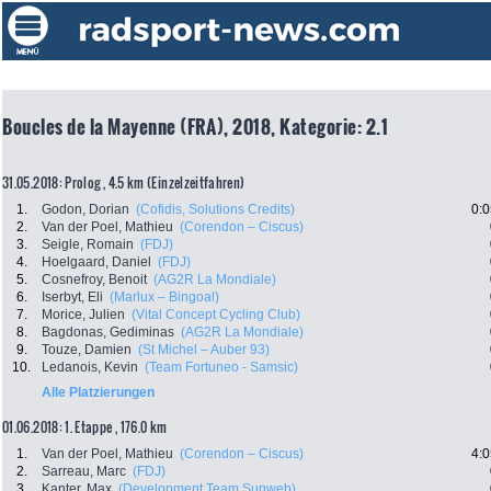
Boucles de la Mayenne (FRA), 2018, Kategorie: 2.1
31.05.2018: Prolog , 4.5 km (Einzelzeitfahren)
1.
Godon, Dorian
(Cofidis, Solutions Credits)
0:0
2.
Van der Poel, Mathieu
(Corendon – Ciscus)
3.
Seigle, Romain
(FDJ)
4.
Hoelgaard, Daniel
(FDJ)
5.
Cosnefroy, Benoit
(AG2R La Mondiale)
6.
Iserbyt, Eli
(Marlux – Bingoal)
7.
Morice, Julien
(Vital Concept Cycling Club)
8.
Bagdonas, Gediminas
(AG2R La Mondiale)
9.
Touze, Damien
(St Michel – Auber 93)
10.
Ledanois, Kevin
(Team Fortuneo - Samsic)
Alle Platzierungen
01.06.2018: 1. Etappe , 176.0 km
1.
Van der Poel, Mathieu
(Corendon – Ciscus)
4:0
2.
Sarreau, Marc
(FDJ)
3.
Kanter, Max
(Development Team Sunweb)