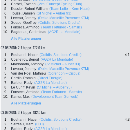
4.
Corbel, Erwann
(Vital Concept Cycling Club)
5.
Kessler, Robert William
(Team Lotto – Kern Haus)
6.
Touze, Damien
(St Michel – Auber 93)
7.
Leveau, Jeremy
(Delko Marseille Provence KTM)
8.
Soupe, Geoffrey
(Cofidis, Solutions Credits)
9.
Fonseca, Armindo
(Team Fortuneo - Samsic)
10.
Bagdonas, Gediminas
(AG2R La Mondiale)
Alle Platzierungen
02.06.2018: 2. Etappe , 172.0 km
1.
Bouhanni, Nacer
(Cofidis, Solutions Credits)
4:1
2.
Cosnefroy, Benoit
(AG2R La Mondiale)
3.
Maldonado, Anthony
(St Michel – Auber 93)
4.
Leveau, Jeremy
(Delko Marseille Provence KTM)
5.
Van der Poel, Mathieu
(Corendon – Ciscus)
6.
Cardis, Romain
(Direct Energie)
7.
Barbier, Rudy
(AG2R La Mondiale)
8.
Le Cunff, Kevin
(St Michel – Auber 93)
9.
Fonseca, Armindo
(Team Fortuneo - Samsic)
10.
Kanter, Max
(Development Team Sunweb)
Alle Platzierungen
03.06.2018: 3. Etappe , 182.0 km
1.
Bouhanni, Nacer
(Cofidis, Solutions Credits)
4:3
2.
Sarreau, Marc
(FDJ)
3.
Barbier, Rudy
(AG2R La Mondiale)