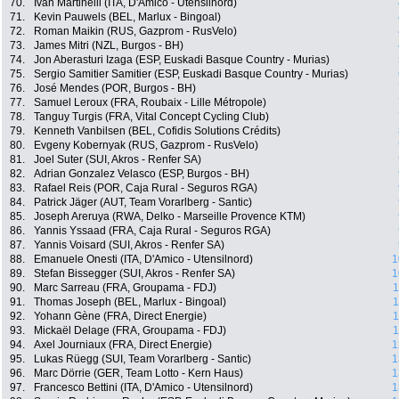
70.
Ivan Martinelli (ITA, D'Amico - Utensilnord)
71.
Kevin Pauwels (BEL, Marlux - Bingoal)
72.
Roman Maikin (RUS, Gazprom - RusVelo)
73.
James Mitri (NZL, Burgos - BH)
74.
Jon Aberasturi Izaga (ESP, Euskadi Basque Country - Murias)
75.
Sergio Samitier Samitier (ESP, Euskadi Basque Country - Murias)
76.
José Mendes (POR, Burgos - BH)
77.
Samuel Leroux (FRA, Roubaix - Lille Métropole)
78.
Tanguy Turgis (FRA, Vital Concept Cycling Club)
79.
Kenneth Vanbilsen (BEL, Cofidis Solutions Crédits)
80.
Evgeny Kobernyak (RUS, Gazprom - RusVelo)
81.
Joel Suter (SUI, Akros - Renfer SA)
82.
Adrian Gonzalez Velasco (ESP, Burgos - BH)
83.
Rafael Reis (POR, Caja Rural - Seguros RGA)
84.
Patrick Jäger (AUT, Team Vorarlberg - Santic)
85.
Joseph Areruya (RWA, Delko - Marseille Provence KTM)
86.
Yannis Yssaad (FRA, Caja Rural - Seguros RGA)
87.
Yannis Voisard (SUI, Akros - Renfer SA)
88.
Emanuele Onesti (ITA, D'Amico - Utensilnord)
1
89.
Stefan Bissegger (SUI, Akros - Renfer SA)
1
90.
Marc Sarreau (FRA, Groupama - FDJ)
1
91.
Thomas Joseph (BEL, Marlux - Bingoal)
1
92.
Yohann Gène (FRA, Direct Energie)
1
93.
Mickaël Delage (FRA, Groupama - FDJ)
1
94.
Axel Journiaux (FRA, Direct Energie)
1
95.
Lukas Rüegg (SUI, Team Vorarlberg - Santic)
1
96.
Marc Dörrie (GER, Team Lotto - Kern Haus)
1
97.
Francesco Bettini (ITA, D'Amico - Utensilnord)
1