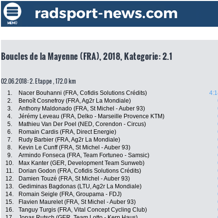
Boucles de la Mayenne (FRA), 2018, Kategorie: 2.1
02.06.2018: 2. Etappe , 172.0 km
1.
Nacer Bouhanni (FRA, Cofidis Solutions Crédits)
4:1
2.
Benoît Cosnefroy (FRA, Ag2r La Mondiale)
3.
Anthony Maldonado (FRA, St Michel - Auber 93)
4.
Jérémy Leveau (FRA, Delko - Marseille Provence KTM)
5.
Mathieu Van Der Poel (NED, Corendon - Circus)
6.
Romain Cardis (FRA, Direct Energie)
7.
Rudy Barbier (FRA, Ag2r La Mondiale)
8.
Kevin Le Cunff (FRA, St Michel - Auber 93)
9.
Armindo Fonseca (FRA, Team Fortuneo - Samsic)
10.
Max Kanter (GER, Development Team Sunweb)
11.
Dorian Godon (FRA, Cofidis Solutions Crédits)
12.
Damien Touzé (FRA, St Michel - Auber 93)
13.
Gediminas Bagdonas (LTU, Ag2r La Mondiale)
14.
Romain Seigle (FRA, Groupama - FDJ)
15.
Flavien Maurelet (FRA, St Michel - Auber 93)
16.
Tanguy Turgis (FRA, Vital Concept Cycling Club)
17.
Jonas Rutsch (GER, Team Lotto - Kern Haus)