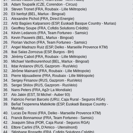
18.
Adam Toupalík (CZE, Corendon - Circus)
19.
Steven Tronet (FRA, Roubaix - Lille Métropole)
20.
Eli Iserbyt (BEL, Marlux - Bingoal)
21.
Alexandre Pichot (FRA, Direct Energie)
22.
Aritz Bagües Kalparsoro (ESP, Euskadi Basque Country - Murias)
23.
Geoffrey Soupe (FRA, Cofidis Solutions Crédits)
24.
Kévin Ledanois (FRA, Team Fortuneo - Samsic)
25.
Kevin Pauwels (BEL, Marlux - Bingoal)
26.
Florian Vachon (FRA, Team Fortuneo - Samsic)
27.
Angel Madrazo Ruiz (ESP, Delko - Marseille Provence KTM)
28.
Ibai Salas Zorrozua (ESP, Burgos - BH)
29.
Jérémy Cabot (FRA, Roubaix - Lille Métropole)
30.
Michael Vanthourenhout (BEL, Marlux - Bingoal)
31.
Ildar Arslanov (RUS, Gazprom - RusVelo)
32.
Jérôme Mainard (FRA, Roubaix - Lille Métropole)
33.
Pierre Idjouadiene (FRA, Roubaix - Lille Métropole)
34.
Sergey Firsanov (RUS, Gazprom - RusVelo)
35.
Sergei Shilov (RUS, Gazprom - RusVelo)
36.
Nans Peters (FRA, Ag2r La Mondiale)
37.
Alo Jakin (EST, St Michel - Auber 93)
38.
Fabricio Ferrari Barcelo (URU, Caja Rural - Seguros RGA)
39.
Beñat Txoperena Matxikote (ESP, Euskadi Basque Country -
Murias)
40.
Lucas De Rossi (FRA, Delko - Marseille Provence KTM)
41.
Franck Bonnamour (FRA, Team Fortuneo - Samsic)
42.
Joaquim Silva (POR, Caja Rural - Seguros RGA)
43.
Ettore Carlini (ITA, D'Amico - Utensilnord)
44.
Stéphane Rossetto (FRA, Cofidis Solutions Crédits)