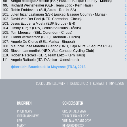
98.
Sergio Rodriguez Reche (ESP, Euskadi Basque Country - Murias)
1
99.
Richard Weinzheimer (GER, Team Lotto - Kern Haus)
1
100.
Robin Froidevaux (SUI, Akros - Renfer SA)
1
101.
Julen Irizar Laskurain (ESP, Euskadi Basque Country - Murias)
1
102.
David Van Der Poel (NED, Corendon - Circus)
1
103.
Jesus Ezquerra Muela (ESP, Burgos - BH)
1
104.
Jimmy Turgis (FRA, Cofidis Solutions Crédits)
1
105.
Tom Meeusen (BEL, Corendon - Circus)
1
106.
Gianni Vermeersch (BEL, Corendon - Circus)
1
107.
Angelo De Clercq (BEL, Marlux - Bingoal)
2
108.
Mauricio Jose Moreira Guarino (URU, Caja Rural - Seguros RGA)
2
109.
Steven Lammertink (NED, Vital Concept Cycling Club)
2
110.
Robert Retschke (GER, Team Lotto - Kern Haus)
2
111.
Angelo Raffaele (ITA, D'Amico - Utensilnord)
2
�bersicht Boucles de la Mayenne (FRA), 2018
COOKIE EINSTELLUNGEN
|
DATENSCHUTZ
|
KONTAKT
|
IMPRESSUM
RUBRIKEN
SONDERSEITEN
PROFI-NEWS
GIRO D`ITALIA 2026
JEDERMANN-NEWS
TOUR DE FRANCE 2026
LIVE
VUELTA A ESPAÑA 2026
MARKT
RENNERGEBNISSE