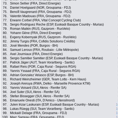
73.
Simon Sellier (FRA, Direct Energie)
74.
Daniel Hoelgaard (NOR, Groupama - FDJ)
75.
Benoît Vaugrenard (FRA, Groupama - FDJ)
76.
Valentin Madouas (FRA, Groupama - FDJ)
77.
Erwann Corbel (FRA, Vital Concept Cycling Club)
78.
Sergio Rodriguez Reche (ESP, Euskadi Basque Country - Murias)
79.
Roman Maikin (RUS, Gazprom - RusVelo)
80.
Yohann Gène (FRA, Direct Energie)
81.
Evgeny Kobernyak (RUS, Gazprom - RusVelo)
82.
Jimmy Turgis (FRA, Cofidis Solutions Crédits)
83.
José Mendes (POR, Burgos - BH)
84.
Samuel Leroux (FRA, Roubaix - Lille Métropole)
85.
Axel Journiaux (FRA, Direct Energie)
86.
Sergio Samitier Samitier (ESP, Euskadi Basque Country - Murias)
87.
Patrick Jäger (AUT, Team Vorarlberg - Santic)
88.
Rafael Reis (POR, Caja Rural - Seguros RGA)
89.
Yannis Yssaad (FRA, Caja Rural - Seguros RGA)
90.
Adrian Gonzalez Velasco (ESP, Burgos - BH)
91.
Richard Weinzheimer (GER, Team Lotto - Kern Haus)
92.
Joseph Areruya (RWA, Delko - Marseille Provence KTM)
93.
Yannis Voisard (SUI, Akros - Renfer SA)
94.
Joel Suter (SUI, Akros - Renfer SA)
95.
Stefan Bissegger (SUI, Akros - Renfer SA)
96.
Emanuele Onesti (ITA, D'Amico - Utensilnord)
97.
Julen Irizar Laskurain (ESP, Euskadi Basque Country - Murias)
1
98.
Lukas Rüegg (SUI, Team Vorarlberg - Santic)
1
99.
Mickaël Delage (FRA, Groupama - FDJ)
1
100.
Marc Sarreau (FRA, Groupama - FDJ)
1