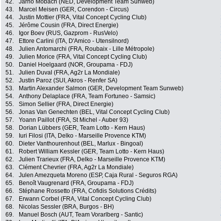
42.
Jarno Mobach (NED, Development Team Sunweb)
43.
Marcel Meisen (GER, Corendon - Circus)
44.
Justin Mottier (FRA, Vital Concept Cycling Club)
45.
Jérôme Cousin (FRA, Direct Energie)
46.
Igor Boev (RUS, Gazprom - RusVelo)
47.
Ettore Carlini (ITA, D'Amico - Utensilnord)
48.
Julien Antomarchi (FRA, Roubaix - Lille Métropole)
49.
Julien Morice (FRA, Vital Concept Cycling Club)
50.
Daniel Hoelgaard (NOR, Groupama - FDJ)
51.
Julien Duval (FRA, Ag2r La Mondiale)
52.
Justin Paroz (SUI, Akros - Renfer SA)
53.
Martin Alexander Salmon (GER, Development Team Sunweb)
54.
Anthony Delaplace (FRA, Team Fortuneo - Samsic)
55.
Simon Sellier (FRA, Direct Energie)
56.
Jonas Van Genechten (BEL, Vital Concept Cycling Club)
57.
Yoann Paillot (FRA, St Michel - Auber 93)
58.
Dorian Lübbers (GER, Team Lotto - Kern Haus)
59.
Iuri Filosi (ITA, Delko - Marseille Provence KTM)
60.
Dieter Vanthourenhout (BEL, Marlux - Bingoal)
61.
Robert William Kessler (GER, Team Lotto - Kern Haus)
62.
Julien Trarieux (FRA, Delko - Marseille Provence KTM)
63.
Clément Chevrier (FRA, Ag2r La Mondiale)
64.
Julen Amezqueta Moreno (ESP, Caja Rural - Seguros RGA)
65.
Benoît Vaugrenard (FRA, Groupama - FDJ)
66.
Stéphane Rossetto (FRA, Cofidis Solutions Crédits)
67.
Erwann Corbel (FRA, Vital Concept Cycling Club)
68.
Nicolas Sessler (BRA, Burgos - BH)
69.
Manuel Bosch (AUT, Team Vorarlberg - Santic)