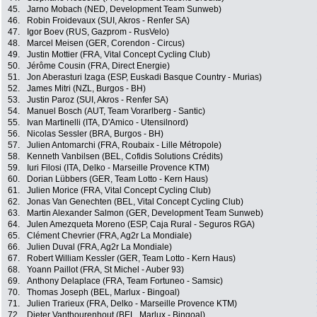
45.
Jarno Mobach (NED, Development Team Sunweb)
46.
Robin Froidevaux (SUI, Akros - Renfer SA)
47.
Igor Boev (RUS, Gazprom - RusVelo)
48.
Marcel Meisen (GER, Corendon - Circus)
49.
Justin Mottier (FRA, Vital Concept Cycling Club)
50.
Jérôme Cousin (FRA, Direct Energie)
51.
Jon Aberasturi Izaga (ESP, Euskadi Basque Country - Murias)
52.
James Mitri (NZL, Burgos - BH)
53.
Justin Paroz (SUI, Akros - Renfer SA)
54.
Manuel Bosch (AUT, Team Vorarlberg - Santic)
55.
Ivan Martinelli (ITA, D'Amico - Utensilnord)
56.
Nicolas Sessler (BRA, Burgos - BH)
57.
Julien Antomarchi (FRA, Roubaix - Lille Métropole)
58.
Kenneth Vanbilsen (BEL, Cofidis Solutions Crédits)
59.
Iuri Filosi (ITA, Delko - Marseille Provence KTM)
60.
Dorian Lübbers (GER, Team Lotto - Kern Haus)
61.
Julien Morice (FRA, Vital Concept Cycling Club)
62.
Jonas Van Genechten (BEL, Vital Concept Cycling Club)
63.
Martin Alexander Salmon (GER, Development Team Sunweb)
64.
Julen Amezqueta Moreno (ESP, Caja Rural - Seguros RGA)
65.
Clément Chevrier (FRA, Ag2r La Mondiale)
66.
Julien Duval (FRA, Ag2r La Mondiale)
67.
Robert William Kessler (GER, Team Lotto - Kern Haus)
68.
Yoann Paillot (FRA, St Michel - Auber 93)
69.
Anthony Delaplace (FRA, Team Fortuneo - Samsic)
70.
Thomas Joseph (BEL, Marlux - Bingoal)
71.
Julien Trarieux (FRA, Delko - Marseille Provence KTM)
72.
Dieter Vanthourenhout (BEL, Marlux - Bingoal)