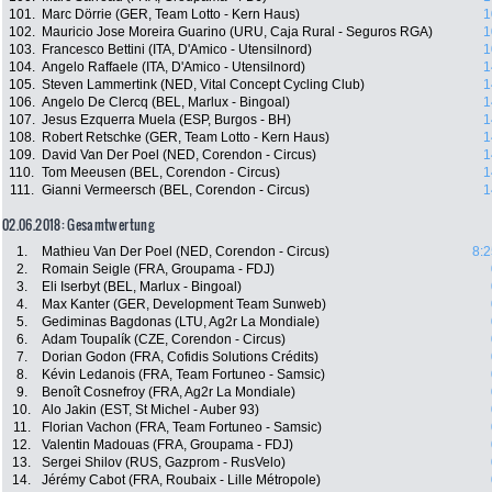
101.
Marc Dörrie (GER, Team Lotto - Kern Haus)
1
102.
Mauricio Jose Moreira Guarino (URU, Caja Rural - Seguros RGA)
1
103.
Francesco Bettini (ITA, D'Amico - Utensilnord)
1
104.
Angelo Raffaele (ITA, D'Amico - Utensilnord)
1
105.
Steven Lammertink (NED, Vital Concept Cycling Club)
1
106.
Angelo De Clercq (BEL, Marlux - Bingoal)
1
107.
Jesus Ezquerra Muela (ESP, Burgos - BH)
1
108.
Robert Retschke (GER, Team Lotto - Kern Haus)
1
109.
David Van Der Poel (NED, Corendon - Circus)
1
110.
Tom Meeusen (BEL, Corendon - Circus)
1
111.
Gianni Vermeersch (BEL, Corendon - Circus)
1
02.06.2018: Gesamtwertung
1.
Mathieu Van Der Poel (NED, Corendon - Circus)
8:2
2.
Romain Seigle (FRA, Groupama - FDJ)
3.
Eli Iserbyt (BEL, Marlux - Bingoal)
4.
Max Kanter (GER, Development Team Sunweb)
5.
Gediminas Bagdonas (LTU, Ag2r La Mondiale)
6.
Adam Toupalík (CZE, Corendon - Circus)
7.
Dorian Godon (FRA, Cofidis Solutions Crédits)
8.
Kévin Ledanois (FRA, Team Fortuneo - Samsic)
9.
Benoît Cosnefroy (FRA, Ag2r La Mondiale)
10.
Alo Jakin (EST, St Michel - Auber 93)
11.
Florian Vachon (FRA, Team Fortuneo - Samsic)
12.
Valentin Madouas (FRA, Groupama - FDJ)
13.
Sergei Shilov (RUS, Gazprom - RusVelo)
14.
Jérémy Cabot (FRA, Roubaix - Lille Métropole)