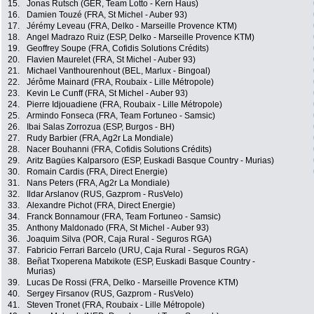
15.
Jonas Rutsch (GER, Team Lotto - Kern Haus)
16.
Damien Touzé (FRA, St Michel - Auber 93)
17.
Jérémy Leveau (FRA, Delko - Marseille Provence KTM)
18.
Angel Madrazo Ruiz (ESP, Delko - Marseille Provence KTM)
19.
Geoffrey Soupe (FRA, Cofidis Solutions Crédits)
20.
Flavien Maurelet (FRA, St Michel - Auber 93)
21.
Michael Vanthourenhout (BEL, Marlux - Bingoal)
22.
Jérôme Mainard (FRA, Roubaix - Lille Métropole)
23.
Kevin Le Cunff (FRA, St Michel - Auber 93)
24.
Pierre Idjouadiene (FRA, Roubaix - Lille Métropole)
25.
Armindo Fonseca (FRA, Team Fortuneo - Samsic)
26.
Ibai Salas Zorrozua (ESP, Burgos - BH)
27.
Rudy Barbier (FRA, Ag2r La Mondiale)
28.
Nacer Bouhanni (FRA, Cofidis Solutions Crédits)
29.
Aritz Bagües Kalparsoro (ESP, Euskadi Basque Country - Murias)
30.
Romain Cardis (FRA, Direct Energie)
31.
Nans Peters (FRA, Ag2r La Mondiale)
32.
Ildar Arslanov (RUS, Gazprom - RusVelo)
33.
Alexandre Pichot (FRA, Direct Energie)
34.
Franck Bonnamour (FRA, Team Fortuneo - Samsic)
35.
Anthony Maldonado (FRA, St Michel - Auber 93)
36.
Joaquim Silva (POR, Caja Rural - Seguros RGA)
37.
Fabricio Ferrari Barcelo (URU, Caja Rural - Seguros RGA)
38.
Beñat Txoperena Matxikote (ESP, Euskadi Basque Country -
Murias)
39.
Lucas De Rossi (FRA, Delko - Marseille Provence KTM)
40.
Sergey Firsanov (RUS, Gazprom - RusVelo)
41.
Steven Tronet (FRA, Roubaix - Lille Métropole)