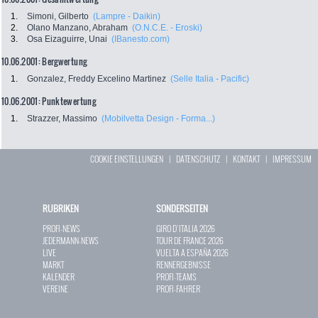
1.
Simoni, Gilberto
(Lampre - Daikin)
2.
Olano Manzano, Abraham
(O.N.C.E. - Eroski)
3.
Osa Eizaguirre, Unai
(IBanesto.com)
10.06.2001: Bergwertung
1.
Gonzalez, Freddy Excelino Martinez
(Selle Italia - Pacific)
10.06.2001: Punktewertung
1.
Strazzer, Massimo
(Mobilvetta Design - Forma...)
COOKIE EINSTELLUNGEN
|
DATENSCHUTZ
|
KONTAKT
|
IMPRESSUM
RUBRIKEN
SONDERSEITEN
PROFI-NEWS
GIRO D`ITALIA 2026
JEDERMANN-NEWS
TOUR DE FRANCE 2026
LIVE
VUELTA A ESPAÑA 2026
MARKT
RENNERGEBNISSE
KALENDER
PROFI-TEAMS
VEREINE
PROFI-FAHRER