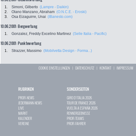
1.
Simoni, Gilberto
(Lampre - Daikin)
2.
Olano Manzano, Abraham
(O.N.C.E. - Eroski)
3.
Osa Eizaguirre, Unai
(IBanesto.com)
10.06.2001: Bergwertung
1.
Gonzalez, Freddy Excelino Martinez
(Selle Italia - Pacific)
10.06.2001: Punktewertung
1.
Strazzer, Massimo
(Mobilvetta Design - Forma...)
COOKIE EINSTELLUNGEN
|
DATENSCHUTZ
|
KONTAKT
|
IMPRESSUM
RUBRIKEN
SONDERSEITEN
PROFI-NEWS
GIRO D`ITALIA 2026
JEDERMANN-NEWS
TOUR DE FRANCE 2026
LIVE
VUELTA A ESPAÑA 2026
MARKT
RENNERGEBNISSE
KALENDER
PROFI-TEAMS
VEREINE
PROFI-FAHRER