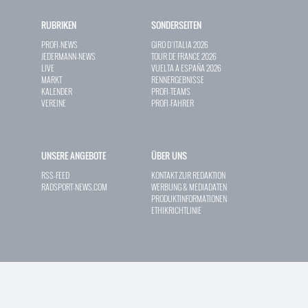
RUBRIKEN
SONDERSEITEN
PROFI-NEWS
GIRO D`ITALIA 2026
JEDERMANN-NEWS
TOUR DE FRANCE 2026
LIVE
VUELTA A ESPAÑA 2026
MARKT
RENNERGEBNISSE
KALENDER
PROFI-TEAMS
VEREINE
PROFI-FAHRER
UNSERE ANGEBOTE
ÜBER UNS
RSS-FEED
KONTAKT ZUR REDAKTION
RADSPORT-NEWS.COM
WERBUNG & MEDIADATEN
PRODUKTINFORMATIONEN
ETHIKRICHTLINIE