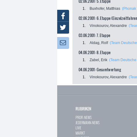
02.06.2001: 5. Etappe
1.
Buxhofer, Matthias
(Phonak 
Facebook
02.06.2001: 6. Etappe (Einzelzeitfahre
1.
Vinokourov, Alexandre
(Tea
Twitter
03.06.2001: 7. Etappe
Newsletter:
1.
Aldag, Rolf
(Team Deutsche
04.06.2001: 8. Etappe
1.
Zabel, Erik
(Team Deutsche
04.06.2001: Gesamtwertung
1.
Vinokourov, Alexandre
(Tea
RUBRIKEN
PROFI-NEWS
JEDERMANN-NEWS
LIVE
MARKT