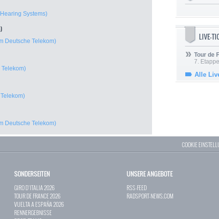
Hearing Systems)
n)
LIVE-T
m Deutsche Telekom)
Tour de
7. Etappe
 Telekom)
Alle Liv
 Telekom)
m Deutsche Telekom)
COOKIE EINSTEL
SONDERSEITEN
UNSERE ANGEBOTE
GIRO D`ITALIA 2026
RSS-FEED
TOUR DE FRANCE 2026
RADSPORT-NEWS.COM
VUELTA A ESPAÑA 2026
RENNERGEBNISSE