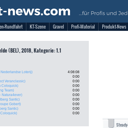
en-Rundfahrt
KT-Szene
Gravel
Profi-Material
Produkt-News
lde (BEL), 2018, Kategorie: 1.1
 Nederlandse Loterij)
4:08:08
)
0:00
ct Veranclassic)
0:00
 Coloquick)
0:00
ing Team)
0:00
– Natura4ever)
0:00
lberg Santic)
0:00
roupe Gobert)
0:00
berg Santic)
0:00
Coloquick)
0:00
Steady