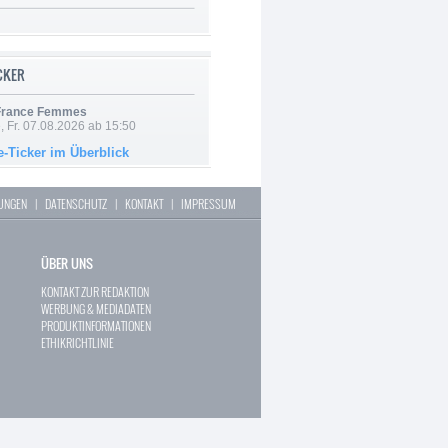
ICKER
 France Femmes
, Fr. 07.08.2026 ab 15:50
e-Ticker im Überblick
LUNGEN
|
DATENSCHUTZ
|
KONTAKT
|
IMPRESSUM
ÜBER UNS
KONTAKT ZUR REDAKTION
WERBUNG & MEDIADATEN
PRODUKTINFORMATIONEN
ETHIKRICHTLINIE