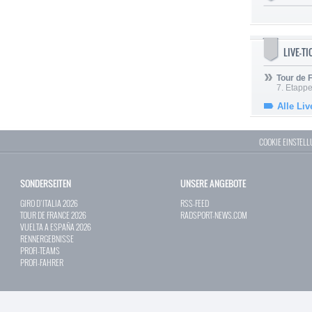
LIVE-T
Tour de
7. Etappe
Alle Liv
COOKIE EINSTEL
SONDERSEITEN
UNSERE ANGEBOTE
GIRO D`ITALIA 2026
RSS-FEED
TOUR DE FRANCE 2026
RADSPORT-NEWS.COM
VUELTA A ESPAÑA 2026
RENNERGEBNISSE
PROFI-TEAMS
PROFI-FAHRER