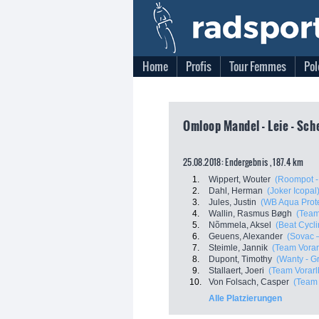
Home
Profis
Tour Femmes
Pol
Omloop Mandel - Leie - Sche
25.08.2018: Endergebnis , 187.4 km
1.
Wippert, Wouter
(Roompot -
2.
Dahl, Herman
(Joker Icopal
3.
Jules, Justin
(WB Aqua Prote
4.
Wallin, Rasmus Bøgh
(Team
5.
Nõmmela, Aksel
(Beat Cycl
6.
Geuens, Alexander
(Sovac 
7.
Steimle, Jannik
(Team Vorar
8.
Dupont, Timothy
(Wanty - G
9.
Stallaert, Joeri
(Team Vorarl
10.
Von Folsach, Casper
(Team 
Alle Platzierungen