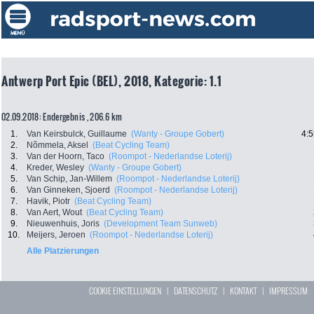
Antwerp Port Epic (BEL), 2018, Kategorie: 1.1
02.09.2018: Endergebnis , 206.6 km
1.
Van Keirsbulck, Guillaume
(Wanty - Groupe Gobert)
4:5
2.
Nõmmela, Aksel
(Beat Cycling Team)
3.
Van der Hoorn, Taco
(Roompot - Nederlandse Loterij)
4.
Kreder, Wesley
(Wanty - Groupe Gobert)
5.
Van Schip, Jan-Willem
(Roompot - Nederlandse Loterij)
6.
Van Ginneken, Sjoerd
(Roompot - Nederlandse Loterij)
7.
Havik, Piotr
(Beat Cycling Team)
8.
Van Aert, Wout
(Beat Cycling Team)
9.
Nieuwenhuis, Joris
(Development Team Sunweb)
10.
Meijers, Jeroen
(Roompot - Nederlandse Loterij)
Alle Platzierungen
COOKIE EINSTELLUNGEN
|
DATENSCHUTZ
|
KONTAKT
|
IMPRESSUM