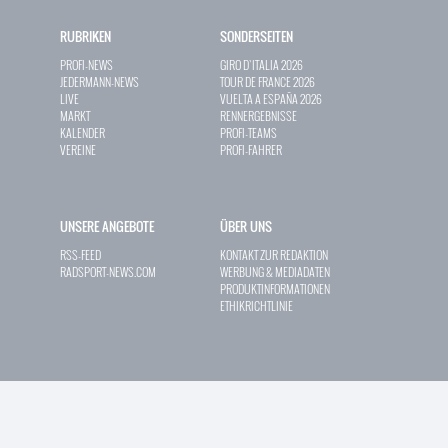
RUBRIKEN
SONDERSEITEN
PROFI-NEWS
GIRO D`ITALIA 2026
JEDERMANN-NEWS
TOUR DE FRANCE 2026
LIVE
VUELTA A ESPAÑA 2026
MARKT
RENNERGEBNISSE
KALENDER
PROFI-TEAMS
VEREINE
PROFI-FAHRER
UNSERE ANGEBOTE
ÜBER UNS
RSS-FEED
KONTAKT ZUR REDAKTION
RADSPORT-NEWS.COM
WERBUNG & MEDIADATEN
PRODUKTINFORMATIONEN
ETHIKRICHTLINIE