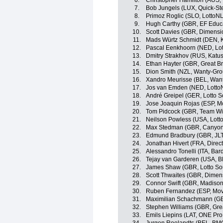
6.
Christopher Hamilton (AUS
7.
Bob Jungels (LUX, Quick-Ste
8.
Primoz Roglic (SLO, LottoN
9.
Hugh Carthy (GBR, EF Educa
10.
Scott Davies (GBR, Dimensi
11.
Mads Würtz Schmidt (DEN, K
12.
Pascal Eenkhoorn (NED, Lo
13.
Dmitry Strakhov (RUS, Katu
14.
Ethan Hayter (GBR, Great Bri
15.
Dion Smith (NZL, Wanty-Gro
16.
Xandro Meurisse (BEL, Wan
17.
Jos van Emden (NED, Lott
18.
André Greipel (GER, Lotto S
19.
Jose Joaquin Rojas (ESP, M
20.
Tom Pidcock (GBR, Team Wi
21.
Neilson Powless (USA, Lot
22.
Max Stedman (GBR, Canyon
23.
Edmund Bradbury (GBR, JL
24.
Jonathan Hivert (FRA, Direc
25.
Alessandro Tonelli (ITA, Bar
26.
Tejay van Garderen (USA, 
27.
James Shaw (GBR, Lotto So
28.
Scott Thwaites (GBR, Dimen
29.
Connor Swift (GBR, Madison
30.
Ruben Fernandez (ESP, Mov
31.
Maximilian Schachmann (GER
32.
Stephen Williams (GBR, Grea
33.
Emils Liepins (LAT, ONE Pro