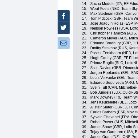
14.
Sacha Modolo (ITA, EF Educ
15.
Wout Poels (NED, Team Sky
16.
Max Stedman (GBR, Canyon
Facebook
17.
Tom Pidcock (GBR, Team Wi
18.
Jose Joaquin Rojas (ESP, M
Twitter
19.
Neilson Powless (USA, Lot
20.
Christopher Hamilton (AUS
21.
Cameron Meyer (AUS, Mitche
Newsletter:
22.
Edmund Bradbury (GBR, JL
23.
Dmitry Strakhov (RUS, Katu
24.
Pascal Eenkhoorn (NED, Lo
25.
Hugh Carthy (GBR, EF Educa
26.
Primoz Roglic (SLO, LottoN
27.
Scott Davies (GBR, Dimensi
28.
Jurgen Roelandts (BEL, BM
29.
Louis Vervaeke (BEL, Team
30.
Eduardo Sepulveda (ARG, M
31.
Svein Tuft (CAN, Mitchelton-
32.
Bob Jungels (LUX, Quick-Ste
33.
Mark Downey (IRL, Team Wi
34.
Jens Keukeleire (BEL, Lotto
35.
Alistair Slater (GBR, JLT Co
36.
Carlos Barbero (ESP, Movis
37.
Sylvain Chavanel (FRA, Dire
38.
Robert Power (AUS, Mitchelt
39.
James Shaw (GBR, Lotto So
40.
Tejay van Garderen (USA, 
41.
James Oram (NZL, ONE Pro 