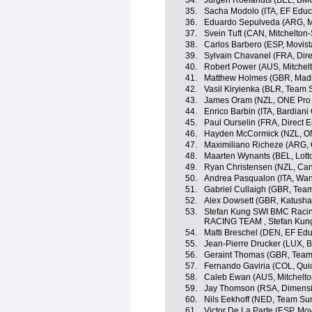
34.
Jurgen Roelandts (BEL, BM
35.
Sacha Modolo (ITA, EF Educ
36.
Eduardo Sepulveda (ARG, M
37.
Svein Tuft (CAN, Mitchelton-
38.
Carlos Barbero (ESP, Movis
39.
Sylvain Chavanel (FRA, Dire
40.
Robert Power (AUS, Mitchelt
41.
Matthew Holmes (GBR, Madi
42.
Vasil Kiryienka (BLR, Team 
43.
James Oram (NZL, ONE Pro 
44.
Enrico Barbin (ITA, Bardiani
45.
Paul Ourselin (FRA, Direct E
46.
Hayden McCormick (NZL, ON
47.
Maximiliano Richeze (ARG, 
48.
Maarten Wynants (BEL, Lot
49.
Ryan Christensen (NZL, Ca
50.
Andrea Pasqualon (ITA, Wan
51.
Gabriel Cullaigh (GBR, Tea
52.
Alex Dowsett (GBR, Katusha
53.
Stefan Kung SWI BMC Rac
RACING TEAM , Stefan Kun
54.
Matti Breschel (DEN, EF Edu
55.
Jean-Pierre Drucker (LUX,
56.
Geraint Thomas (GBR, Team
57.
Fernando Gaviria (COL, Quic
58.
Caleb Ewan (AUS, Mitchelto
59.
Jay Thomson (RSA, Dimensi
60.
Nils Eekhoff (NED, Team S
61.
Victor De La Parte (ESP, Mo