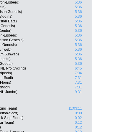
on-Eisberg)
5:36
ain)
5:36
ison Genesis)
5:36
iggins)
5:36
sion Data)
5:36
 Genesis)
5:36
Condor)
5:36
n-Eisberg)
5:36
ison Genesis)
5:36
n Genesis)
5:36
Sunweb)
5:36
eam Sunweb)
5:36
lpecin)
5:36
 Soudal)
5:36
NE Pro Cycling)
6:45
Alpecin)
7:04
n-Scott)
7:31
 Floors)
7:31
ondor)
7:31
oNL-Jumbo)
9:31
cing Team)
11:03:11
lton-Scott)
0:00
ck-Step Floors)
0:02
tar Team)
0:12
)
0:12