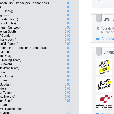
ation First-Drapac p/b Cannondale)
0:00
)
0:00
-Eisberg)
0:00
ggins)
0:00
LIVE-T
ovistar Team)
0:00
toNL-Jumbo)
0:00
, Team Sunweb)
0:00
Tour de
lton-Scott)
0:00
6. Etapp
T Condor)
0:00
Alle Liv
sha-Alpecin)
0:00
ttoNL-Jumbo)
0:00
tion First-Drapac p/b Cannondale)
0:00
VIDEOS
L-Jumbo)
0:00
on Data)
0:00
C Racing Team)
0:00
 Sunweb)
0:00
ovistar Team)
0:00
Scott)
0:00
p Floors)
0:00
ggins)
0:06
 Soudal)
0:06
ndor)
0:06
tar Team)
0:06
ct Energie)
0:06
on-Scott)
0:06
udal)
0:10
BMC Racing Team)
0:19
Cycling)
0:40