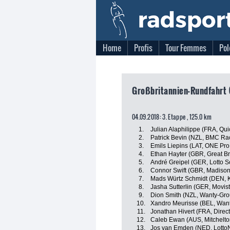
Home
Profis
Tour Femmes
Pol
Großbritannien-Rundfahrt 
04.09.2018: 3. Etappe , 125.0 km
1.
Julian Alaphilippe (FRA, Qui
2.
Patrick Bevin (NZL, BMC Ra
3.
Emils Liepins (LAT, ONE Pro
4.
Ethan Hayter (GBR, Great Bri
5.
André Greipel (GER, Lotto S
6.
Connor Swift (GBR, Madison
7.
Mads Würtz Schmidt (DEN, K
8.
Jasha Sutterlin (GER, Movis
9.
Dion Smith (NZL, Wanty-Gro
10.
Xandro Meurisse (BEL, Wan
11.
Jonathan Hivert (FRA, Direc
12.
Caleb Ewan (AUS, Mitchelto
13.
Jos van Emden (NED, Lott