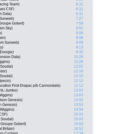
acing Team)
6:31
iani CSF)
6:31
n Data)
6:31
 Sunweb)
7:27
Groupe Gobert)
7:59
eam Sky)
8:50
n)
9:08
ain)
9:08
eam Sunweb)
9:08
y)
9:13
 Energie)
9:35
ension Data)
10:26
ggins)
11:28
 Soudal)
12:02
ndor)
12:10
 Soudal)
12:10
lpecin)
12:12
ucation First-Drapac p/b Cannondale)
12:12
oNL-Jumbo)
13:03
iggins)
13:03
ison Genesis)
13:53
n Genesis)
13:53
 Wiggins)
14:54
 CSF)
15:03
 Soudal)
15:03
y-Groupe Gobert)
15:03
 Britain)
16:52
ro Cycling)
17:29