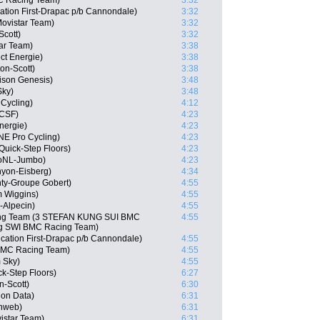
C Racing Team)
3:32
ation First-Drapac p/b Cannondale)
3:32
ovistar Team)
3:32
Scott)
3:32
tar Team)
3:38
ct Energie)
3:38
on-Scott)
3:38
son Genesis)
3:48
Sky)
3:48
Cycling)
4:12
 CSF)
4:23
nergie)
4:23
E Pro Cycling)
4:23
Quick-Step Floors)
4:23
toNL-Jumbo)
4:23
nyon-Eisberg)
4:34
ty-Groupe Gobert)
4:55
m Wiggins)
4:55
-Alpecin)
4:55
ing Team (3 STEFAN KUNG SUI BMC
4:55
g SWI BMC Racing Team)
cation First-Drapac p/b Cannondale)
4:55
 BMC Racing Team)
4:55
 Sky)
4:55
k-Step Floors)
6:27
n-Scott)
6:30
on Data)
6:31
unweb)
6:31
vistar Team)
6:31