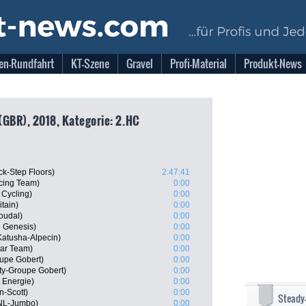
en-Rundfahrt
KT-Szene
Gravel
Profi-Material
Produkt-News
(GBR), 2018, Kategorie: 2.HC
ck-Step Floors)
2:47:41
cing Team)
0:00
 Cycling)
0:00
tain)
0:00
oudal)
0:00
 Genesis)
0:00
atusha-Alpecin)
0:00
tar Team)
0:00
upe Gobert)
0:00
ty-Groupe Gobert)
0:00
t Energie)
0:00
n-Scott)
0:00
Steady
oNL-Jumbo)
0:00