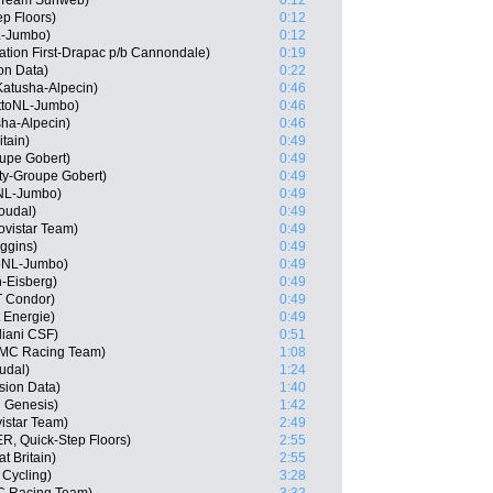
, Team Sunweb)
0:12
p Floors)
0:12
L-Jumbo)
0:12
tion First-Drapac p/b Cannondale)
0:19
on Data)
0:22
atusha-Alpecin)
0:46
ttoNL-Jumbo)
0:46
sha-Alpecin)
0:46
tain)
0:49
upe Gobert)
0:49
ty-Groupe Gobert)
0:49
oNL-Jumbo)
0:49
oudal)
0:49
ovistar Team)
0:49
ggins)
0:49
toNL-Jumbo)
0:49
-Eisberg)
0:49
T Condor)
0:49
t Energie)
0:49
diani CSF)
0:51
BMC Racing Team)
1:08
udal)
1:24
sion Data)
1:40
 Genesis)
1:42
istar Team)
2:49
, Quick-Step Floors)
2:55
t Britain)
2:55
 Cycling)
3:28