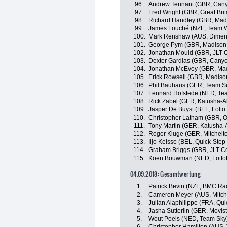
96.
Andrew Tennant (GBR, Cany
97.
Fred Wright (GBR, Great Brit
98.
Richard Handley (GBR, Mad
99.
James Fouché (NZL, Team W
100.
Mark Renshaw (AUS, Dimen
101.
George Pym (GBR, Madison
102.
Jonathan Mould (GBR, JLT 
103.
Dexter Gardias (GBR, Canyo
104.
Jonathan McEvoy (GBR, Mad
105.
Erick Rowsell (GBR, Madiso
106.
Phil Bauhaus (GER, Team 
107.
Lennard Hofstede (NED, T
108.
Rick Zabel (GER, Katusha-A
109.
Jasper De Buyst (BEL, Lotto
110.
Christopher Latham (GBR, O
111.
Tony Martin (GER, Katusha-
112.
Roger Kluge (GER, Mitchelto
113.
Iljo Keisse (BEL, Quick-Step
114.
Graham Briggs (GBR, JLT C
115.
Koen Bouwman (NED, Lott
04.09.2018: Gesamtwertung
1.
Patrick Bevin (NZL, BMC Ra
2.
Cameron Meyer (AUS, Mitche
3.
Julian Alaphilippe (FRA, Qui
4.
Jasha Sutterlin (GER, Movis
5.
Wout Poels (NED, Team Sky