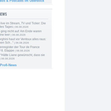
deos & Podcasts im Überblick
-NEWS
live im Stream, TV und Ticker: Die
des Tages
| 06.08.2026
 ging nicht auf: Am Ende waren
ine leer
| 06.08.2026
ghini haut vor Ventoux alles raus:
en Sch...“
| 06.08.2026
enregister der Tour de France
 6. Etappe
| 06.08.2026
“Hätte Liane gewünscht, dass sie
| 06.08.2026
 Profi-News