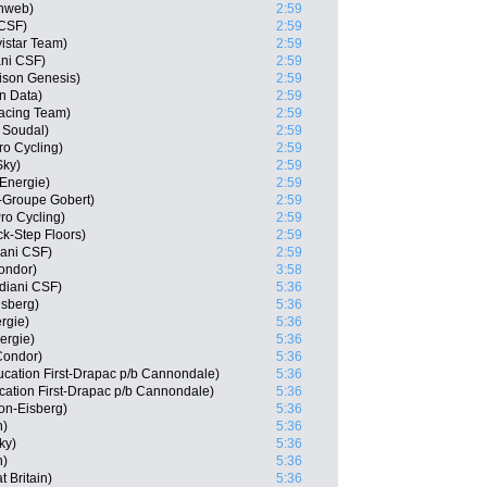
unweb)
2:59
 CSF)
2:59
vistar Team)
2:59
ani CSF)
2:59
son Genesis)
2:59
n Data)
2:59
acing Team)
2:59
 Soudal)
2:59
ro Cycling)
2:59
Sky)
2:59
 Energie)
2:59
y-Groupe Gobert)
2:59
ro Cycling)
2:59
k-Step Floors)
2:59
iani CSF)
2:59
ondor)
3:58
diani CSF)
5:36
isberg)
5:36
ergie)
5:36
ergie)
5:36
Condor)
5:36
ucation First-Drapac p/b Cannondale)
5:36
ation First-Drapac p/b Cannondale)
5:36
n-Eisberg)
5:36
n)
5:36
ky)
5:36
n)
5:36
 Britain)
5:36