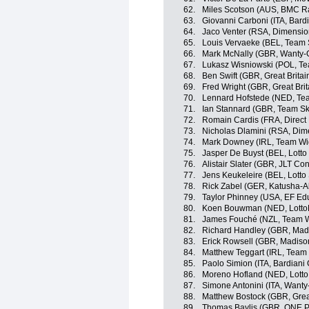
62.
Miles Scotson (AUS, BMC R
63.
Giovanni Carboni (ITA, Bard
64.
Jaco Venter (RSA, Dimensio
65.
Louis Vervaeke (BEL, Team
66.
Mark McNally (GBR, Wanty-
67.
Lukasz Wisniowski (POL, T
68.
Ben Swift (GBR, Great Britai
69.
Fred Wright (GBR, Great Brit
70.
Lennard Hofstede (NED, T
71.
Ian Stannard (GBR, Team Sk
72.
Romain Cardis (FRA, Direct
73.
Nicholas Dlamini (RSA, Dim
74.
Mark Downey (IRL, Team Wi
75.
Jasper De Buyst (BEL, Lotto
76.
Alistair Slater (GBR, JLT Co
77.
Jens Keukeleire (BEL, Lotto
78.
Rick Zabel (GER, Katusha-A
79.
Taylor Phinney (USA, EF Ed
80.
Koen Bouwman (NED, Lott
81.
James Fouché (NZL, Team W
82.
Richard Handley (GBR, Mad
83.
Erick Rowsell (GBR, Madiso
84.
Matthew Teggart (IRL, Team
85.
Paolo Simion (ITA, Bardiani
86.
Moreno Hofland (NED, Lotto
87.
Simone Antonini (ITA, Want
88.
Matthew Bostock (GBR, Great
89.
Thomas Baylis (GBR, ONE P