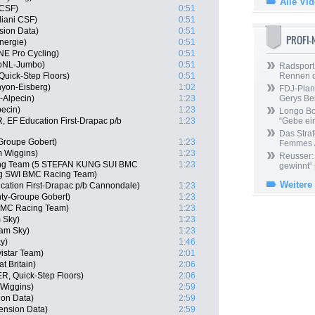
Alle Vi
 CSF)
0:51
diani CSF)
0:51
sion Data)
0:51
PROFI
nergie)
0:51
E Pro Cycling)
0:51
toNL-Jumbo)
0:51
Radsport 
Quick-Step Floors)
0:51
Rennen 
nyon-Eisberg)
1:02
FDJ-Plan
-Alpecin)
1:23
Gerys Be
pecin)
1:23
Longo Bor
 EF Education First-Drapac p/b
1:23
“Gebe ein
Das Straf
Groupe Gobert)
1:23
Femmes /
m Wiggins)
1:23
Reusser: 
ing Team (5 STEFAN KUNG SUI BMC
1:23
gewinnt“
g SWI BMC Racing Team)
Weitere
cation First-Drapac p/b Cannondale)
1:23
ty-Groupe Gobert)
1:23
 BMC Racing Team)
1:23
 Sky)
1:23
eam Sky)
1:23
y)
1:46
istar Team)
2:01
t Britain)
2:06
, Quick-Step Floors)
2:06
 Wiggins)
2:59
on Data)
2:59
ension Data)
2:59