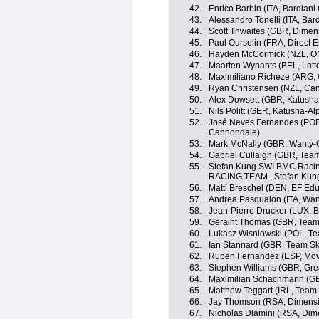
42.
Enrico Barbin (ITA, Bardiani
43.
Alessandro Tonelli (ITA, Bar
44.
Scott Thwaites (GBR, Dimen
45.
Paul Ourselin (FRA, Direct E
46.
Hayden McCormick (NZL, ON
47.
Maarten Wynants (BEL, Lot
48.
Maximiliano Richeze (ARG, 
49.
Ryan Christensen (NZL, Ca
50.
Alex Dowsett (GBR, Katusha
51.
Nils Politt (GER, Katusha-Al
52.
José Neves Fernandes (POR,
Cannondale)
53.
Mark McNally (GBR, Wanty-
54.
Gabriel Cullaigh (GBR, Tea
55.
Stefan Kung SWI BMC Rac
RACING TEAM , Stefan Kun
56.
Matti Breschel (DEN, EF Edu
57.
Andrea Pasqualon (ITA, Wan
58.
Jean-Pierre Drucker (LUX,
59.
Geraint Thomas (GBR, Team
60.
Lukasz Wisniowski (POL, T
61.
Ian Stannard (GBR, Team Sk
62.
Ruben Fernandez (ESP, Mov
63.
Stephen Williams (GBR, Grea
64.
Maximilian Schachmann (GER
65.
Matthew Teggart (IRL, Team
66.
Jay Thomson (RSA, Dimensi
67.
Nicholas Dlamini (RSA, Dim