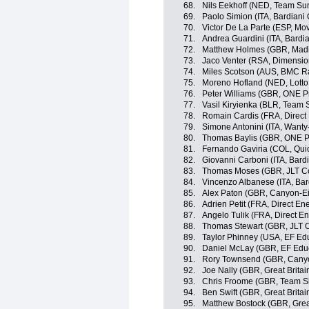
68.
Nils Eekhoff (NED, Team S
69.
Paolo Simion (ITA, Bardiani
70.
Victor De La Parte (ESP, Mo
71.
Andrea Guardini (ITA, Bardi
72.
Matthew Holmes (GBR, Madi
73.
Jaco Venter (RSA, Dimensio
74.
Miles Scotson (AUS, BMC R
75.
Moreno Hofland (NED, Lotto
76.
Peter Williams (GBR, ONE P
77.
Vasil Kiryienka (BLR, Team 
78.
Romain Cardis (FRA, Direct
79.
Simone Antonini (ITA, Want
80.
Thomas Baylis (GBR, ONE P
81.
Fernando Gaviria (COL, Quic
82.
Giovanni Carboni (ITA, Bard
83.
Thomas Moses (GBR, JLT C
84.
Vincenzo Albanese (ITA, Bar
85.
Alex Paton (GBR, Canyon-E
86.
Adrien Petit (FRA, Direct En
87.
Angelo Tulik (FRA, Direct En
88.
Thomas Stewart (GBR, JLT 
89.
Taylor Phinney (USA, EF Ed
90.
Daniel McLay (GBR, EF Educ
91.
Rory Townsend (GBR, Canyo
92.
Joe Nally (GBR, Great Britai
93.
Chris Froome (GBR, Team S
94.
Ben Swift (GBR, Great Britai
95.
Matthew Bostock (GBR, Great