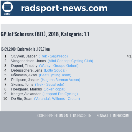
GP Jef Scherens (BEL), 2018, Kategorie: 1.1
16.09.2018: Endergebnis , 185.7 km
1.
Stuyven, Jasper
(Trek - Segafredo)
4:1
2.
Vangenechten, Jonas
(Vital Concept Cycling Club)
3.
Dupont, Timothy
(Wanty - Groupe Gobert)
4.
Debusschere, Jens
(Lotto Soudal)
5.
Nõmmela, Aksel
(Beat Cycling Team)
6.
Philipsen, Jasper
(Hagens Berman Axeon)
7.
Skujins, Toms
(Trek - Segafredo)
8.
Hoelgaard, Markus
(Joker Icopal)
9.
Krieger, Alexander
(Leopard Pro Cycling)
10.
De Bie, Sean
(Veranda's Willems - Crelan)
COOKIE EINSTELLUNGEN
|
DATENSCHUTZ
|
KONTAKT
|
IMPRESSUM