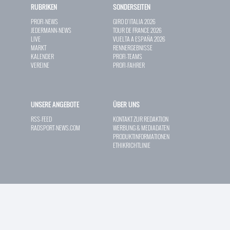
RUBRIKEN
SONDERSEITEN
PROFI-NEWS
GIRO D`ITALIA 2026
JEDERMANN-NEWS
TOUR DE FRANCE 2026
LIVE
VUELTA A ESPAÑA 2026
MARKT
RENNERGEBNISSE
KALENDER
PROFI-TEAMS
VEREINE
PROFI-FAHRER
UNSERE ANGEBOTE
ÜBER UNS
RSS-FEED
KONTAKT ZUR REDAKTION
RADSPORT-NEWS.COM
WERBUNG & MEDIADATEN
PRODUKTINFORMATIONEN
ETHIKRICHTLINIE