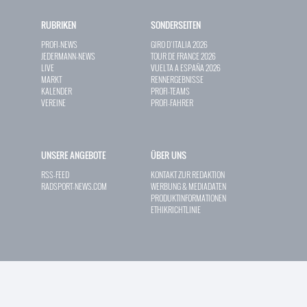
RUBRIKEN
SONDERSEITEN
PROFI-NEWS
GIRO D`ITALIA 2026
JEDERMANN-NEWS
TOUR DE FRANCE 2026
LIVE
VUELTA A ESPAÑA 2026
MARKT
RENNERGEBNISSE
KALENDER
PROFI-TEAMS
VEREINE
PROFI-FAHRER
UNSERE ANGEBOTE
ÜBER UNS
RSS-FEED
KONTAKT ZUR REDAKTION
RADSPORT-NEWS.COM
WERBUNG & MEDIADATEN
PRODUKTINFORMATIONEN
ETHIKRICHTLINIE