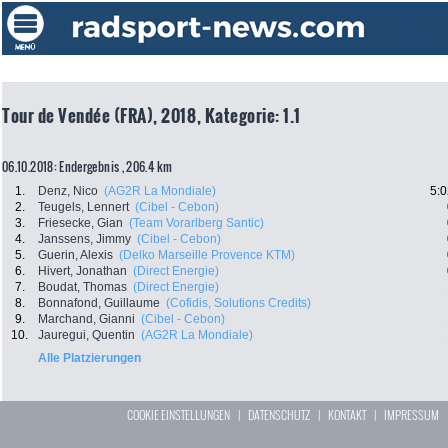
Tour de Vendée (FRA), 2018, Kategorie: 1.1
06.10.2018: Endergebnis , 206.4 km
1.
Denz, Nico
(AG2R La Mondiale)
5:0
2.
Teugels, Lennert
(Cibel - Cebon)
3.
Friesecke, Gian
(Team Vorarlberg Santic)
4.
Janssens, Jimmy
(Cibel - Cebon)
5.
Guerin, Alexis
(Delko Marseille Provence KTM)
6.
Hivert, Jonathan
(Direct Energie)
7.
Boudat, Thomas
(Direct Energie)
8.
Bonnafond, Guillaume
(Cofidis, Solutions Credits)
9.
Marchand, Gianni
(Cibel - Cebon)
10.
Jauregui, Quentin
(AG2R La Mondiale)
Alle Platzierungen
COOKIE EINSTELLUNGEN
|
DATENSCHUTZ
|
KONTAKT
|
IMPRESSUM