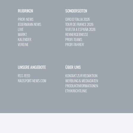
RUBRIKEN
SONDERSEITEN
PROFI-NEWS
GIRO D`ITALIA 2026
JEDERMANN-NEWS
TOUR DE FRANCE 2026
LIVE
VUELTA A ESPAÑA 2026
MARKT
RENNERGEBNISSE
KALENDER
PROFI-TEAMS
VEREINE
PROFI-FAHRER
UNSERE ANGEBOTE
ÜBER UNS
RSS-FEED
KONTAKT ZUR REDAKTION
RADSPORT-NEWS.COM
WERBUNG & MEDIADATEN
PRODUKTINFORMATIONEN
ETHIKRICHTLINIE