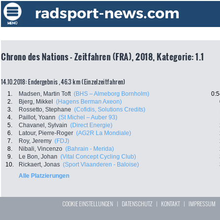
Chrono des Nations - Zeitfahren (FRA), 2018, Kategorie: 1.1
14.10.2018: Endergebnis , 46.3 km (Einzelzeitfahren)
1.
Madsen, Martin Toft
(BHS – Almeborg Bornholm)
0:5
2.
Bjerg, Mikkel
(Hagens Berman Axeon)
3.
Rossetto, Stephane
(Cofidis, Solutions Credits)
4.
Paillot, Yoann
(St Michel – Auber 93)
5.
Chavanel, Sylvain
(Direct Energie)
6.
Latour, Pierre-Roger
(AG2R La Mondiale)
7.
Roy, Jeremy
(FDJ)
8.
Nibali, Vincenzo
(Bahrain - Merida)
9.
Le Bon, Johan
(Vital Concept Cycling Club)
10.
Rickaert, Jonas
(Sport Vlaanderen - Baloise)
Alle Platzierungen
COOKIE EINSTELLUNGEN
|
DATENSCHUTZ
|
KONTAKT
|
IMPRESSUM