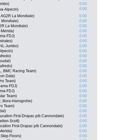
umbo)
0:00
0:00
ha-Alpecin)
A, AG2R La Mondiale)
0:00
 Mondiale)
0:00
2R La Mondiale)
0:00
-Merida)
0:00
ama-FDJ)
0:00
irates)
0:00
oNL-Jumbo)
0:00
Alpecin)
0:00
afredo)
0:00
oudal)
0:00
afredo)
0:00
L, BMC Racing Team)
0:00
on Data)
0:00
 Pro Team)
0:00
pama-FDJ)
0:00
ama-FDJ)
0:00
star Team)
0:00
, Bora-Hansgrohe)
0:00
ro Team)
0:00
dal)
0:00
ucation First-Drapac p/b Cannondale)
0:00
lton-Scott)
0:00
cation First-Drapac p/b Cannondale)
0:00
-Merida)
0:00
-Step Floors)
0:00