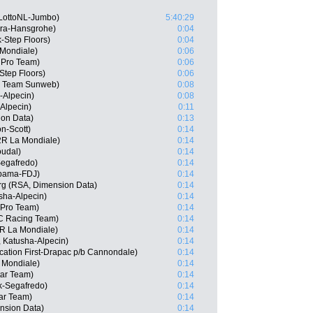
LottoNL-Jumbo)
5:40:29
ra-Hansgrohe)
0:04
-Step Floors)
0:04
 Mondiale)
0:06
 Pro Team)
0:06
tep Floors)
0:06
, Team Sunweb)
0:08
-Alpecin)
0:08
Alpecin)
0:11
on Data)
0:13
on-Scott)
0:14
2R La Mondiale)
0:14
oudal)
0:14
Segafredo)
0:14
pama-FDJ)
0:14
rg (RSA, Dimension Data)
0:14
sha-Alpecin)
0:14
a Pro Team)
0:14
C Racing Team)
0:14
2R La Mondiale)
0:14
 Katusha-Alpecin)
0:14
ation First-Drapac p/b Cannondale)
0:14
 Mondiale)
0:14
tar Team)
0:14
ek-Segafredo)
0:14
tar Team)
0:14
nsion Data)
0:14