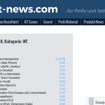
en-Rundfahrt
KT-Szene
Gravel
Profi-Material
Produkt-News
18, Kategorie: WT
ra-Hansgrohe)
3:18:58
-Step Floors)
0:00
LottoNL-Jumbo)
0:00
to Soudal)
0:00
2R La Mondiale)
0:00
, Team Sunweb)
0:00
on-Scott)
0:00
sha-Alpecin)
0:00
oudal)
0:00
ation First-Drapac p/b Cannondale)
0:00
Segafredo)
0:00
pama-FDJ)
0:00
Steady
rg (RSA, Dimension Data)
0:00