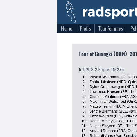
Home
Profis
Tour Femmes
Pol
Tour of Guangxi (CHN), 20
17.10.2018: 2. Etappe , 145.2 km
1.
Pascal Ackermann (GER, Bo
2.
Fabio Jakobsen (NED, Quick
3.
Dylan Groenewegen (NED, 
4.
Lawrence Naesen (BEL, Lot
5.
Clement Venturini (FRA, AG
6.
Maximilian Walscheid (GER
7.
Matteo Trentin (ITA, Mitchelt
8.
Jenthe Biermans (BEL, Katu
9.
Enzo Wouters (BEL, Lotto S
10.
Daniel McLay (GBR, EF Educ
11.
Jasper Stuyven (BEL, Trek-
12.
Arnaud Demare (FRA, Grou
13.
Reinardt Janse Van Rensbu