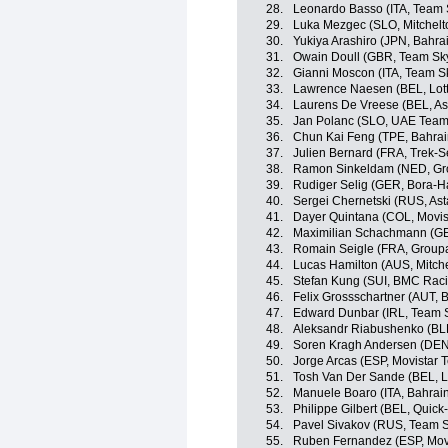
28.
Leonardo Basso (ITA, Team 
29.
Luka Mezgec (SLO, Mitchelt
30.
Yukiya Arashiro (JPN, Bahra
31.
Owain Doull (GBR, Team Sk
32.
Gianni Moscon (ITA, Team S
33.
Lawrence Naesen (BEL, Lot
34.
Laurens De Vreese (BEL, As
35.
Jan Polanc (SLO, UAE Team
36.
Chun Kai Feng (TPE, Bahrai
37.
Julien Bernard (FRA, Trek-S
38.
Ramon Sinkeldam (NED, G
39.
Rudiger Selig (GER, Bora-
40.
Sergei Chernetski (RUS, As
41.
Dayer Quintana (COL, Movis
42.
Maximilian Schachmann (GER
43.
Romain Seigle (FRA, Grou
44.
Lucas Hamilton (AUS, Mitche
45.
Stefan Kung (SUI, BMC Rac
46.
Felix Grossschartner (AUT,
47.
Edward Dunbar (IRL, Team 
48.
Aleksandr Riabushenko (BL
49.
Soren Kragh Andersen (DE
50.
Jorge Arcas (ESP, Movistar 
51.
Tosh Van Der Sande (BEL, L
52.
Manuele Boaro (ITA, Bahrai
53.
Philippe Gilbert (BEL, Quick
54.
Pavel Sivakov (RUS, Team 
55.
Ruben Fernandez (ESP, Mov