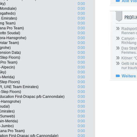
Alle Vi
Sky)
0:00
 Mondiale)
0:00
egafredo)
0:00
PROFI
 Emirates)
0:00
ing Team)
0:00
tana Pro Team)
0:00
Radsport 
otto Soudal)
0:00
Rennen 
Bora-Hansgrohe)
0:00
Canyon -
istar Team)
0:00
Richtung
grohe)
0:00
Das Straf
ension Data)
0:00
Femmes /
-Step Floors)
0:00
Klöser: “
 Pro Team)
0:00
Gelb ist
-Alpecin)
0:00
nur trauri
Sky)
0:00
Weitere
n-Merida)
0:00
tep Floors)
0:00
R, UAE Team Emirates)
0:00
-Step Floors)
0:00
ucation First-Drapac p/b Cannondale)
0:00
-Hansgrohe)
0:00
oudal)
0:00
Emirates)
0:00
m Sunweb)
0:00
ain-Merida)
0:00
L-Jumbo)
0:00
tana Pro Team)
0:00
tion First-Drapac p/b Cannondale)
0:00