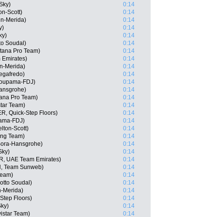
Sky)
0:14
on-Scott)
0:14
in-Merida)
0:14
y)
0:14
ky)
0:14
to Soudal)
0:14
tana Pro Team)
0:14
 Emirates)
0:14
n-Merida)
0:14
egafredo)
0:14
roupama-FDJ)
0:14
Hansgrohe)
0:14
tana Pro Team)
0:14
tar Team)
0:14
, Quick-Step Floors)
0:14
pama-FDJ)
0:14
lton-Scott)
0:14
ing Team)
0:14
 Bora-Hansgrohe)
0:14
Sky)
0:14
R, UAE Team Emirates)
0:14
N, Team Sunweb)
0:14
Team)
0:14
otto Soudal)
0:14
n-Merida)
0:14
-Step Floors)
0:14
Sky)
0:14
istar Team)
0:14