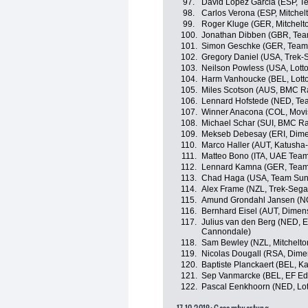
97.
David Lopez Garcia (ESP, T
98.
Carlos Verona (ESP, Mitchelt
99.
Roger Kluge (GER, Mitchelto
100.
Jonathan Dibben (GBR, Tea
101.
Simon Geschke (GER, Tea
102.
Gregory Daniel (USA, Trek-
103.
Neilson Powless (USA, Lot
104.
Harm Vanhoucke (BEL, Lott
105.
Miles Scotson (AUS, BMC R
106.
Lennard Hofstede (NED, T
107.
Winner Anacona (COL, Movi
108.
Michael Schar (SUI, BMC R
109.
Mekseb Debesay (ERI, Dime
110.
Marco Haller (AUT, Katusha-
111.
Matteo Bono (ITA, UAE Team
112.
Lennard Kamna (GER, Tea
113.
Chad Haga (USA, Team Su
114.
Alex Frame (NZL, Trek-Sega
115.
Amund Grondahl Jansen (N
116.
Bernhard Eisel (AUT, Dimen
117.
Julius van den Berg (NED, E
Cannondale)
118.
Sam Bewley (NZL, Mitchelton
119.
Nicolas Dougall (RSA, Dime
120.
Baptiste Planckaert (BEL, K
121.
Sep Vanmarcke (BEL, EF Edu
122.
Pascal Eenkhoorn (NED, Lo