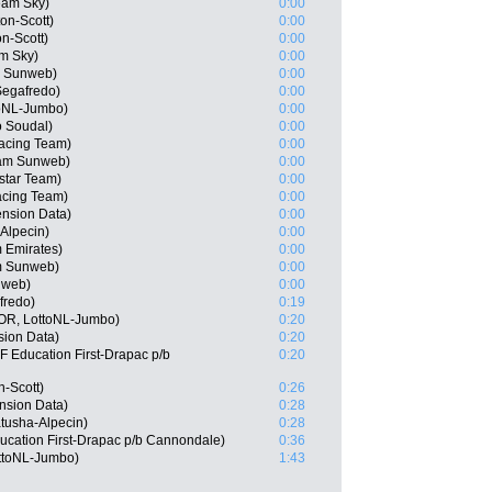
eam Sky)
0:00
on-Scott)
0:00
n-Scott)
0:00
m Sky)
0:00
m Sunweb)
0:00
Segafredo)
0:00
toNL-Jumbo)
0:00
o Soudal)
0:00
acing Team)
0:00
eam Sunweb)
0:00
star Team)
0:00
acing Team)
0:00
nsion Data)
0:00
Alpecin)
0:00
 Emirates)
0:00
m Sunweb)
0:00
nweb)
0:00
fredo)
0:19
OR, LottoNL-Jumbo)
0:20
sion Data)
0:20
F Education First-Drapac p/b
0:20
-Scott)
0:26
nsion Data)
0:28
atusha-Alpecin)
0:28
cation First-Drapac p/b Cannondale)
0:36
ttoNL-Jumbo)
1:43