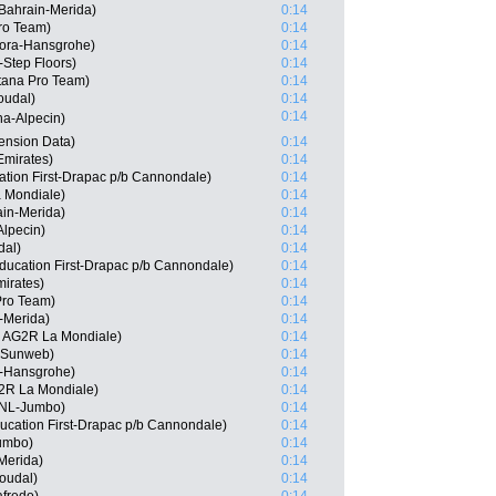
Bahrain-Merida)
0:14
ro Team)
0:14
Bora-Hansgrohe)
0:14
-Step Floors)
0:14
tana Pro Team)
0:14
oudal)
0:14
0:14
ha-Alpecin)
ension Data)
0:14
Emirates)
0:14
tion First-Drapac p/b Cannondale)
0:14
 Mondiale)
0:14
ain-Merida)
0:14
Alpecin)
0:14
dal)
0:14
ucation First-Drapac p/b Cannondale)
0:14
irates)
0:14
 Pro Team)
0:14
-Merida)
0:14
A, AG2R La Mondiale)
0:14
m Sunweb)
0:14
-Hansgrohe)
0:14
2R La Mondiale)
0:14
oNL-Jumbo)
0:14
ucation First-Drapac p/b Cannondale)
0:14
umbo)
0:14
-Merida)
0:14
oudal)
0:14