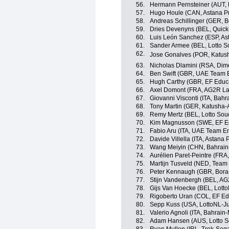
56.
Hermann Pernsteiner (AUT, 
57.
Hugo Houle (CAN, Astana P
58.
Andreas Schillinger (GER, 
59.
Dries Devenyns (BEL, Quick
60.
Luis León Sanchez (ESP, As
61.
Sander Armee (BEL, Lotto S
62.
Jose Gonalves (POR, Katus
63.
Nicholas Dlamini (RSA, Dim
64.
Ben Swift (GBR, UAE Team 
65.
Hugh Carthy (GBR, EF Educa
66.
Axel Domont (FRA, AG2R La
67.
Giovanni Visconti (ITA, Bahr
68.
Tony Martin (GER, Katusha-
69.
Remy Mertz (BEL, Lotto Sou
70.
Kim Magnusson (SWE, EF Ed
71.
Fabio Aru (ITA, UAE Team Em
72.
Davide Villella (ITA, Astana
73.
Wang Meiyin (CHN, Bahrain
74.
Aurélien Paret-Peintre (FR
75.
Martijn Tusveld (NED, Tea
76.
Peter Kennaugh (GBR, Bora
77.
Stijn Vandenbergh (BEL, AG
78.
Gijs Van Hoecke (BEL, Lott
79.
Rigoberto Uran (COL, EF Ed
80.
Sepp Kuss (USA, LottoNL-J
81.
Valerio Agnoli (ITA, Bahrain
82.
Adam Hansen (AUS, Lotto S