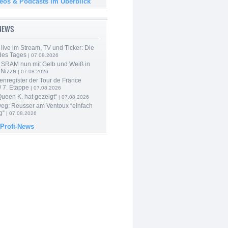
deos & Podcasts im Überblick
-NEWS
live im Stream, TV und Ticker: Die
des Tages
| 07.08.2026
 SRAM nun mit Gelb und Weiß in
 Nizza
| 07.08.2026
enregister der Tour de France
 7. Etappe
| 07.08.2026
Queen K. hat gezeigt“
| 07.08.2026
 weg: Reusser am Ventoux “einfach
g“
| 07.08.2026
 Profi-News