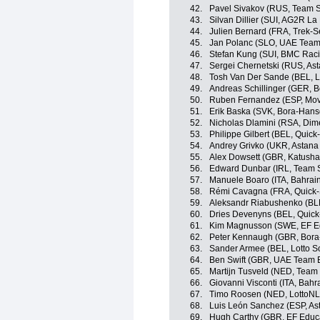
42.
Pavel Sivakov (RUS, Team 
43.
Silvan Dillier (SUI, AG2R La
44.
Julien Bernard (FRA, Trek-S
45.
Jan Polanc (SLO, UAE Team
46.
Stefan Kung (SUI, BMC Rac
47.
Sergei Chernetski (RUS, As
48.
Tosh Van Der Sande (BEL, L
49.
Andreas Schillinger (GER, 
50.
Ruben Fernandez (ESP, Mov
51.
Erik Baska (SVK, Bora-Hans
52.
Nicholas Dlamini (RSA, Dim
53.
Philippe Gilbert (BEL, Quick
54.
Andrey Grivko (UKR, Astana
55.
Alex Dowsett (GBR, Katusha
56.
Edward Dunbar (IRL, Team 
57.
Manuele Boaro (ITA, Bahrai
58.
Rémi Cavagna (FRA, Quick-S
59.
Aleksandr Riabushenko (BL
60.
Dries Devenyns (BEL, Quick
61.
Kim Magnusson (SWE, EF Ed
62.
Peter Kennaugh (GBR, Bora
63.
Sander Armee (BEL, Lotto S
64.
Ben Swift (GBR, UAE Team 
65.
Martijn Tusveld (NED, Tea
66.
Giovanni Visconti (ITA, Bahr
67.
Timo Roosen (NED, LottoN
68.
Luis León Sanchez (ESP, As
69.
Hugh Carthy (GBR, EF Educa