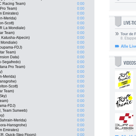
C Racing Team)
0:00
a Pro Team)
0:00
am Emirates)
0:00
in-Merida)
0:00
LIVE-T
on-Scott)
0:00
2R La Mondiale)
0:00
tar Team)
0:00
Tour de
 Katusha-Alpecin)
0:00
8. Etappe
 Mondiale)
0:00
Alle Liv
roupama-FDJ)
0:00
tar Team)
0:00
nsion Data)
0:00
VIDEOS
ek-Segafredo)
0:00
tana Pro Team)
0:00
y)
0:00
n-Merida)
0:00
Hansgrohe)
0:00
lton-Scott)
0:00
tar Team)
0:00
Sky)
0:00
Team)
0:00
pama-FDJ)
0:00
N, Team Sunweb)
0:00
ky)
0:00
Bahrain-Merida)
0:00
 Bora-Hansgrohe)
0:00
m Emirates)
0:00
, Quick-Step Floors)
0:00