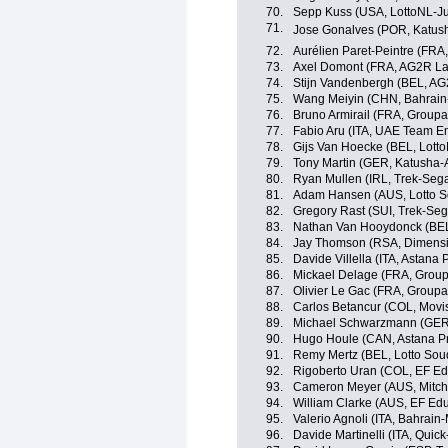
70.
Sepp Kuss (USA, LottoNL-J
71.
Jose Gonalves (POR, Katus
72.
Aurélien Paret-Peintre (FR
73.
Axel Domont (FRA, AG2R La
74.
Stijn Vandenbergh (BEL, AG
75.
Wang Meiyin (CHN, Bahrain
76.
Bruno Armirail (FRA, Group
77.
Fabio Aru (ITA, UAE Team Em
78.
Gijs Van Hoecke (BEL, Lott
79.
Tony Martin (GER, Katusha-
80.
Ryan Mullen (IRL, Trek-Seg
81.
Adam Hansen (AUS, Lotto S
82.
Gregory Rast (SUI, Trek-Seg
83.
Nathan Van Hooydonck (BE
84.
Jay Thomson (RSA, Dimensi
85.
Davide Villella (ITA, Astana
86.
Mickael Delage (FRA, Grou
87.
Olivier Le Gac (FRA, Group
88.
Carlos Betancur (COL, Movi
89.
Michael Schwarzmann (GER
90.
Hugo Houle (CAN, Astana P
91.
Remy Mertz (BEL, Lotto Sou
92.
Rigoberto Uran (COL, EF Ed
93.
Cameron Meyer (AUS, Mitche
94.
William Clarke (AUS, EF Edu
95.
Valerio Agnoli (ITA, Bahrain
96.
Davide Martinelli (ITA, Quick