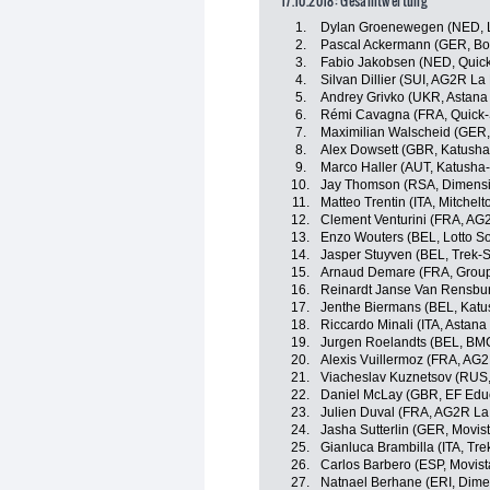
17.10.2018: Gesamtwertung
1.
Dylan Groenewegen (NED, 
2.
Pascal Ackermann (GER, Bo
3.
Fabio Jakobsen (NED, Quick
4.
Silvan Dillier (SUI, AG2R La
5.
Andrey Grivko (UKR, Astana
6.
Rémi Cavagna (FRA, Quick-S
7.
Maximilian Walscheid (GER
8.
Alex Dowsett (GBR, Katusha
9.
Marco Haller (AUT, Katusha-
10.
Jay Thomson (RSA, Dimensi
11.
Matteo Trentin (ITA, Mitchelt
12.
Clement Venturini (FRA, AG
13.
Enzo Wouters (BEL, Lotto S
14.
Jasper Stuyven (BEL, Trek-
15.
Arnaud Demare (FRA, Grou
16.
Reinardt Janse Van Rensbu
17.
Jenthe Biermans (BEL, Katu
18.
Riccardo Minali (ITA, Astan
19.
Jurgen Roelandts (BEL, BM
20.
Alexis Vuillermoz (FRA, AG
21.
Viacheslav Kuznetsov (RUS,
22.
Daniel McLay (GBR, EF Educ
23.
Julien Duval (FRA, AG2R La
24.
Jasha Sutterlin (GER, Movis
25.
Gianluca Brambilla (ITA, Tr
26.
Carlos Barbero (ESP, Movis
27.
Natnael Berhane (ERI, Dime