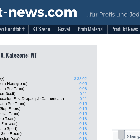
en-Rundfahrt
KT-Szene
Gravel
Profi-Material
Produkt-News
18, Kategorie: WT
ky)
3:38:02
 Bora-Hansgrohe)
0:05
tana Pro Team)
0:08
on-Scott)
0:11
ucation First-Drapac p/b Cannondale)
0:11
tana Pro Team)
0:15
tep Floors)
0:15
istar Team)
0:15
 Pro Team)
0:18
 Emirates)
0:18
lue Sport)
0:18
-Step Floors)
0:18
Steady
nsion Data)
0:18