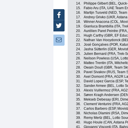
14.
Philippe Gilbert (BEL, Quick
15.
Fabio Aru (ITA, UAE Team Em
16.
Martijn Tusveld (NED, Tea
Facebook
17.
Andrey Grivko (UKR, Astana
18.
Winner Anacona (COL, Movi
Twitter
19.
Gianluca Brambilla (ITA, Tr
20.
Aurélien Paret Peintre (FRA
21.
Hugh Carthy (GBR, EF Educa
Newsletter:
22.
Nathan Van Hooydonck (BE
23.
José Gonçalves (POR, Katus
24.
Jasha Sütterlin (GER, Movis
25.
Julien Bernard (FRA, Trek-S
26.
Neilson Powless (USA, Lot
27.
Matteo Trentin (ITA, Mitchelt
28.
Owain Doull (GBR, Team Sk
29.
Pavel Sivakov (RUS, Team 
30.
Axel Domont (FRA, AG2R La
31.
David Lopez Garcia (ESP, T
32.
Sander Armee (BEL, Lotto S
33.
Alexis Vuillermoz (FRA, AG
34.
Søren Kragh Andersen (DE
35.
Mekseb Debesay (ERI, Dime
36.
Clement Venturini (FRA, AG
37.
Carlos Barbero (ESP, Movis
38.
Nicholas Dlamini (RSA, Dim
39.
Remy Mertz (BEL, Lotto Sou
40.
Hugo Houle (CAN, Astana P
41.
Giovanni Visconti (ITA, Bahr