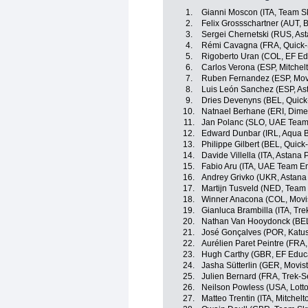
1.
Gianni Moscon (ITA, Team S
2.
Felix Grossschartner (AUT,
3.
Sergei Chernetski (RUS, As
4.
Rémi Cavagna (FRA, Quick-S
5.
Rigoberto Uran (COL, EF Ed
6.
Carlos Verona (ESP, Mitchelt
7.
Ruben Fernandez (ESP, Mov
8.
Luis León Sanchez (ESP, As
9.
Dries Devenyns (BEL, Quick
10.
Natnael Berhane (ERI, Dime
11.
Jan Polanc (SLO, UAE Team
12.
Edward Dunbar (IRL, Aqua B
13.
Philippe Gilbert (BEL, Quick
14.
Davide Villella (ITA, Astana
15.
Fabio Aru (ITA, UAE Team Em
16.
Andrey Grivko (UKR, Astana
17.
Martijn Tusveld (NED, Tea
18.
Winner Anacona (COL, Movi
19.
Gianluca Brambilla (ITA, Tr
20.
Nathan Van Hooydonck (BE
21.
José Gonçalves (POR, Katus
22.
Aurélien Paret Peintre (FRA
23.
Hugh Carthy (GBR, EF Educa
24.
Jasha Sütterlin (GER, Movis
25.
Julien Bernard (FRA, Trek-S
26.
Neilson Powless (USA, Lot
27.
Matteo Trentin (ITA, Mitchelt