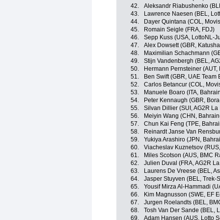
42.
Aleksandr Riabushenko (BL
43.
Lawrence Naesen (BEL, Lot
44.
Dayer Quintana (COL, Movis
45.
Romain Seigle (FRA, FDJ)
46.
Sepp Kuss (USA, LottoNL-J
47.
Alex Dowsett (GBR, Katusha
48.
Maximilian Schachmann (GER
49.
Stijn Vandenbergh (BEL, AG
50.
Hermann Pernsteiner (AUT, 
51.
Ben Swift (GBR, UAE Team 
52.
Carlos Betancur (COL, Movi
53.
Manuele Boaro (ITA, Bahrai
54.
Peter Kennaugh (GBR, Bora
55.
Silvan Dillier (SUI, AG2R La
56.
Meiyin Wang (CHN, Bahrain
57.
Chun Kai Feng (TPE, Bahrai
58.
Reinardt Janse Van Rensbu
59.
Yukiya Arashiro (JPN, Bahra
60.
Viacheslav Kuznetsov (RUS,
61.
Miles Scotson (AUS, BMC R
62.
Julien Duval (FRA, AG2R La
63.
Laurens De Vreese (BEL, As
64.
Jasper Stuyven (BEL, Trek-
65.
Yousif Mirza Al-Hammadi (
66.
Kim Magnusson (SWE, EF Ed
67.
Jurgen Roelandts (BEL, BM
68.
Tosh Van Der Sande (BEL, L
69.
Adam Hansen (AUS, Lotto S