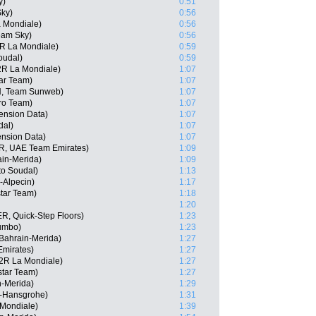
y)
0:51
Sky)
0:56
 Mondiale)
0:56
eam Sky)
0:56
2R La Mondiale)
0:59
oudal)
0:59
2R La Mondiale)
1:07
tar Team)
1:07
N, Team Sunweb)
1:07
ro Team)
1:07
ension Data)
1:07
dal)
1:07
nsion Data)
1:07
R, UAE Team Emirates)
1:09
ain-Merida)
1:09
to Soudal)
1:13
-Alpecin)
1:17
tar Team)
1:18
1:20
, Quick-Step Floors)
1:23
umbo)
1:23
Bahrain-Merida)
1:27
Emirates)
1:27
2R La Mondiale)
1:27
star Team)
1:27
n-Merida)
1:29
-Hansgrohe)
1:31
 Mondiale)
1:39