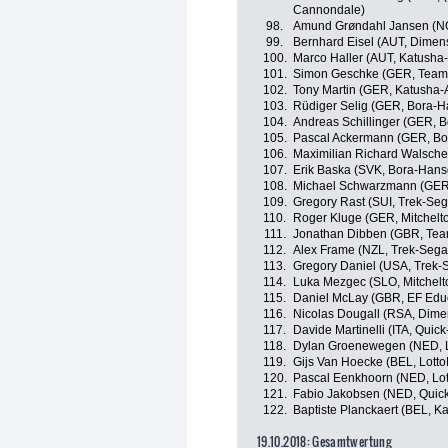
Cannondale)
98.
Amund Grøndahl Jansen (N
99.
Bernhard Eisel (AUT, Dimen
100.
Marco Haller (AUT, Katusha-
101.
Simon Geschke (GER, Tea
102.
Tony Martin (GER, Katusha-
103.
Rüdiger Selig (GER, Bora-
104.
Andreas Schillinger (GER, 
105.
Pascal Ackermann (GER, Bo
106.
Maximilian Richard Walsch
107.
Erik Baska (SVK, Bora-Hans
108.
Michael Schwarzmann (GER
109.
Gregory Rast (SUI, Trek-Seg
110.
Roger Kluge (GER, Mitchelto
111.
Jonathan Dibben (GBR, Tea
112.
Alex Frame (NZL, Trek-Sega
113.
Gregory Daniel (USA, Trek-
114.
Luka Mezgec (SLO, Mitchelt
115.
Daniel McLay (GBR, EF Educ
116.
Nicolas Dougall (RSA, Dime
117.
Davide Martinelli (ITA, Quick
118.
Dylan Groenewegen (NED, 
119.
Gijs Van Hoecke (BEL, Lott
120.
Pascal Eenkhoorn (NED, Lo
121.
Fabio Jakobsen (NED, Quick
122.
Baptiste Planckaert (BEL, K
19.10.2018: Gesamtwertung