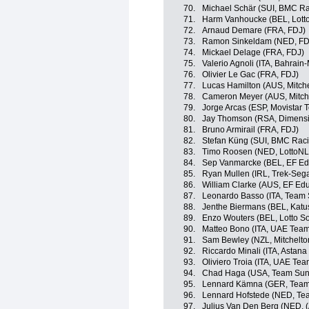
70.
Michael Schär (SUI, BMC R
71.
Harm Vanhoucke (BEL, Lott
72.
Arnaud Demare (FRA, FDJ)
73.
Ramon Sinkeldam (NED, FD
74.
Mickael Delage (FRA, FDJ)
75.
Valerio Agnoli (ITA, Bahrain
76.
Olivier Le Gac (FRA, FDJ)
77.
Lucas Hamilton (AUS, Mitche
78.
Cameron Meyer (AUS, Mitche
79.
Jorge Arcas (ESP, Movistar 
80.
Jay Thomson (RSA, Dimensi
81.
Bruno Armirail (FRA, FDJ)
82.
Stefan Küng (SUI, BMC Rac
83.
Timo Roosen (NED, LottoN
84.
Sep Vanmarcke (BEL, EF Edu
85.
Ryan Mullen (IRL, Trek-Seg
86.
William Clarke (AUS, EF Edu
87.
Leonardo Basso (ITA, Team 
88.
Jenthe Biermans (BEL, Katu
89.
Enzo Wouters (BEL, Lotto S
90.
Matteo Bono (ITA, UAE Team
91.
Sam Bewley (NZL, Mitchelton
92.
Riccardo Minali (ITA, Astan
93.
Oliviero Troia (ITA, UAE Te
94.
Chad Haga (USA, Team Su
95.
Lennard Kämna (GER, Tea
96.
Lennard Hofstede (NED, T
97.
Julius Van Den Berg (NED, (