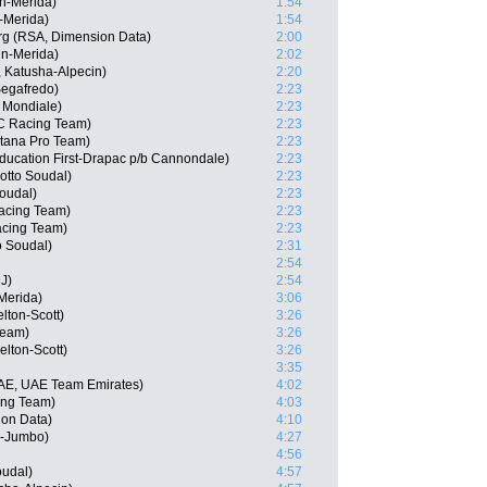
n-Merida)
1:54
-Merida)
1:54
rg (RSA, Dimension Data)
2:00
in-Merida)
2:02
 Katusha-Alpecin)
2:20
Segafredo)
2:23
 Mondiale)
2:23
C Racing Team)
2:23
tana Pro Team)
2:23
ucation First-Drapac p/b Cannondale)
2:23
otto Soudal)
2:23
oudal)
2:23
acing Team)
2:23
acing Team)
2:23
o Soudal)
2:31
2:54
J)
2:54
-Merida)
3:06
lton-Scott)
3:26
Team)
3:26
lton-Scott)
3:26
3:35
UAE, UAE Team Emirates)
4:02
ing Team)
4:03
on Data)
4:10
L-Jumbo)
4:27
4:56
oudal)
4:57