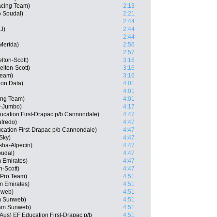
acing Team)
2:13
o Soudal)
2:21
2:44
J)
2:44
2:44
-Merida)
2:56
2:57
lton-Scott)
3:16
lton-Scott)
3:16
Team)
3:16
on Data)
4:01
4:01
ing Team)
4:01
L-Jumbo)
4:17
cation First-Drapac p/b Cannondale)
4:47
afredo)
4:47
cation First-Drapac p/b Cannondale)
4:47
Sky)
4:47
sha-Alpecin)
4:47
oudal)
4:47
 Emirates)
4:47
-Scott)
4:47
a Pro Team)
4:51
am Emirates)
4:51
nweb)
4:51
m Sunweb)
4:51
eam Sunweb)
4:51
Aus) EF Education First-Drapac p/b
4:51