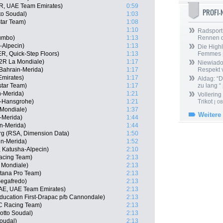
R, UAE Team Emirates)
0:59
PROFI
to Soudal)
1:03
tar Team)
1:08
1:10
Radsport 
umbo)
1:13
Rennen 
-Alpecin)
1:13
Die Highl
, Quick-Step Floors)
1:13
Femmes
2R La Mondiale)
1:17
Niewiado
Bahrain-Merida)
1:17
Respekt 
Emirates)
1:17
Aldag: “
star Team)
1:17
zu lang “
n-Merida)
1:21
Vollering
-Hansgrohe)
1:21
Trikot
| 08
 Mondiale)
1:37
Weitere
-Merida)
1:44
n-Merida)
1:44
rg (RSA, Dimension Data)
1:50
in-Merida)
1:52
 Katusha-Alpecin)
2:10
acing Team)
2:13
 Mondiale)
2:13
tana Pro Team)
2:13
Segafredo)
2:13
UAE, UAE Team Emirates)
2:13
ucation First-Drapac p/b Cannondale)
2:13
C Racing Team)
2:13
otto Soudal)
2:13
oudal)
2:13