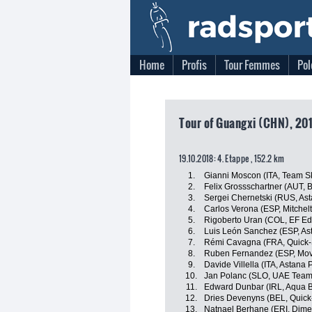
Home
Profis
Tour Femmes
Pol
Tour of Guangxi (CHN), 20
19.10.2018: 4. Etappe , 152.2 km
1.
Gianni Moscon (ITA, Team S
2.
Felix Grossschartner (AUT,
3.
Sergei Chernetski (RUS, As
4.
Carlos Verona (ESP, Mitchelt
5.
Rigoberto Uran (COL, EF Ed
6.
Luis León Sanchez (ESP, As
7.
Rémi Cavagna (FRA, Quick-S
8.
Ruben Fernandez (ESP, Mov
9.
Davide Villella (ITA, Astana
10.
Jan Polanc (SLO, UAE Team
11.
Edward Dunbar (IRL, Aqua B
12.
Dries Devenyns (BEL, Quick
13.
Natnael Berhane (ERI, Dime