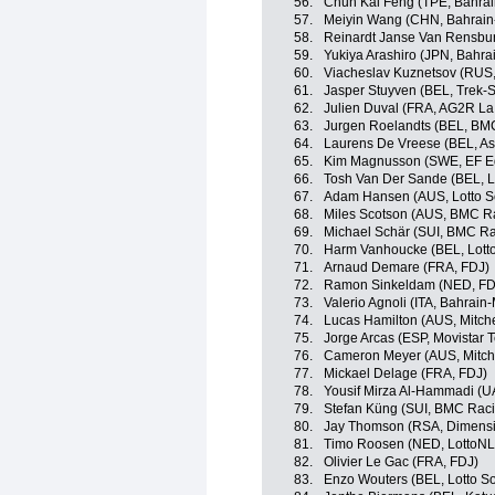
56.
Chun Kai Feng (TPE, Bahrai
57.
Meiyin Wang (CHN, Bahrain
58.
Reinardt Janse Van Rensbu
59.
Yukiya Arashiro (JPN, Bahra
60.
Viacheslav Kuznetsov (RUS,
61.
Jasper Stuyven (BEL, Trek-
62.
Julien Duval (FRA, AG2R La
63.
Jurgen Roelandts (BEL, BM
64.
Laurens De Vreese (BEL, As
65.
Kim Magnusson (SWE, EF Ed
66.
Tosh Van Der Sande (BEL, L
67.
Adam Hansen (AUS, Lotto S
68.
Miles Scotson (AUS, BMC R
69.
Michael Schär (SUI, BMC R
70.
Harm Vanhoucke (BEL, Lott
71.
Arnaud Demare (FRA, FDJ)
72.
Ramon Sinkeldam (NED, FD
73.
Valerio Agnoli (ITA, Bahrain
74.
Lucas Hamilton (AUS, Mitche
75.
Jorge Arcas (ESP, Movistar 
76.
Cameron Meyer (AUS, Mitche
77.
Mickael Delage (FRA, FDJ)
78.
Yousif Mirza Al-Hammadi (
79.
Stefan Küng (SUI, BMC Rac
80.
Jay Thomson (RSA, Dimensi
81.
Timo Roosen (NED, LottoN
82.
Olivier Le Gac (FRA, FDJ)
83.
Enzo Wouters (BEL, Lotto S