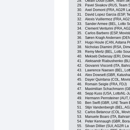
28.
Owain Doull (GBR, Team Sk
29.
Pavel Sivakov (RUS, Team 
30.
Axel Domont (FRA, AG2R La
31.
David Lopez Garcia (ESP, T
32.
Alexis Vuillermoz (FRA, AG
33.
Sander Armee (BEL, Lotto S
34.
Clement Venturini (FRA, AG
35.
Carlos Barbero (ESP, Movis
36.
Søren Kragh Andersen (DE
37.
Hugo Houle (CAN, Astana P
38.
Nicholas Dlamini (RSA, Dim
39.
Remy Mertz (BEL, Lotto Sou
40.
Mekseb Debesay (ERI, Dime
41.
Aleksandr Riabushenko (BL
42.
Giovanni Visconti (ITA, Bahr
43.
Lawrence Naesen (BEL, Lot
44.
Alex Dowsett (GBR, Katusha
45.
Dayer Quintana (COL, Movis
46.
Romain Seigle (FRA, FDJ)
47.
Maximilian Schachmann (GER
48.
Sepp Kuss (USA, LottoNL-J
49.
Hermann Pernsteiner (AUT, 
50.
Ben Swift (GBR, UAE Team 
51.
Stijn Vandenbergh (BEL, AG
52.
Carlos Betancur (COL, Movi
53.
Manuele Boaro (ITA, Bahrai
54.
Peter Kennaugh (GBR, Bora
55.
Silvan Dillier (SUI, AG2R La