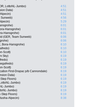
OR, LottoNL-Jumbo)
4:51
sion Data)
4:51
Alpecin)
4:51
m Sunweb)
4:56
Alpecin)
5:29
Hansgrohe)
6:01
Bora-Hansgrohe)
6:01
ra-Hansgrohe)
6:01
eid (GER, Team Sunweb)
6:06
grohe)
6:06
, Bora-Hansgrohe)
6:10
afredo)
6:10
n-Scott)
6:10
m Sky)
6:19
fredo)
6:19
Segafredo)
6:19
on-Scott)
6:19
ation First-Drapac p/b Cannondale)
6:19
nsion Data)
6:19
-Step Floors)
6:19
LottoNL-Jumbo)
6:19
oNL-Jumbo)
6:19
ttoNL-Jumbo)
6:19
-Step Floors)
6:19
atusha-Alpecin)
8:38