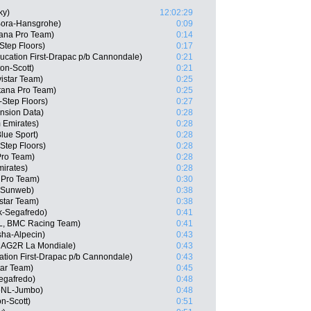
ky)
12:02:29
 Bora-Hansgrohe)
0:09
tana Pro Team)
0:14
tep Floors)
0:17
ucation First-Drapac p/b Cannondale)
0:21
on-Scott)
0:21
istar Team)
0:25
tana Pro Team)
0:25
-Step Floors)
0:27
nsion Data)
0:28
 Emirates)
0:28
lue Sport)
0:28
-Step Floors)
0:28
 Pro Team)
0:28
irates)
0:28
 Pro Team)
0:30
m Sunweb)
0:38
star Team)
0:38
ek-Segafredo)
0:41
L, BMC Racing Team)
0:41
ha-Alpecin)
0:43
, AG2R La Mondiale)
0:43
tion First-Drapac p/b Cannondale)
0:43
tar Team)
0:45
egafredo)
0:48
toNL-Jumbo)
0:48
on-Scott)
0:51