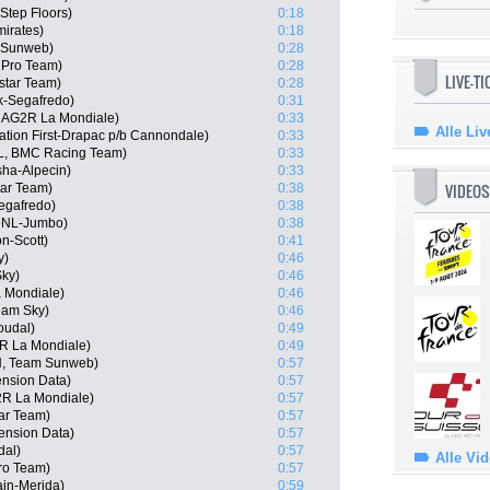
-Step Floors)
0:18
irates)
0:18
m Sunweb)
0:28
 Pro Team)
0:28
LIVE-T
star Team)
0:28
ek-Segafredo)
0:31
, AG2R La Mondiale)
0:33
Alle Liv
tion First-Drapac p/b Cannondale)
0:33
L, BMC Racing Team)
0:33
ha-Alpecin)
0:33
VIDEOS
tar Team)
0:38
egafredo)
0:38
toNL-Jumbo)
0:38
on-Scott)
0:41
y)
0:46
Sky)
0:46
 Mondiale)
0:46
eam Sky)
0:46
oudal)
0:49
2R La Mondiale)
0:49
N, Team Sunweb)
0:57
nsion Data)
0:57
2R La Mondiale)
0:57
tar Team)
0:57
ension Data)
0:57
dal)
0:57
Alle Vi
ro Team)
0:57
ain-Merida)
0:59