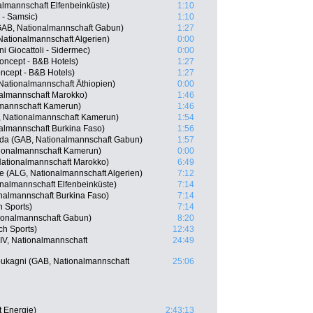
almannschaft Elfenbeinküste)
1:10
 - Samsic)
1:10
GAB, Nationalmannschaft Gabun)
1:27
Nationalmannschaft Algerien)
0:00
ni Giocattoli - Sidermec)
0:00
oncept - B&B Hotels)
1:27
oncept - B&B Hotels)
1:27
ationalmannschaft Äthiopien)
0:00
almannschaft Marokko)
1:46
lmannschaft Kamerun)
1:46
, Nationalmannschaft Kamerun)
1:54
almannschaft Burkina Faso)
1:56
da (GAB, Nationalmannschaft Gabun)
1:57
tionalmannschaft Kamerun)
0:00
tionalmannschaft Marokko)
6:49
(ALG, Nationalmannschaft Algerien)
7:12
nalmannschaft Elfenbeinküste)
7:14
onalmannschaft Burkina Faso)
7:14
h Sports)
7:14
ionalmannschaft Gabun)
8:20
ch Sports)
12:43
V, Nationalmannschaft
24:49
ukagni (GAB, Nationalmannschaft
25:06
t Energie)
2:43:13