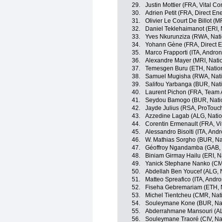
29.
Justin Mottier (FRA, Vital C
30.
Adrien Petit (FRA, Direct En
31.
Olivier Le Court De Billot (
32.
Daniel Teklehaimanot (ERI, 
33.
Yves Nkurunziza (RWA, Nat
34.
Yohann Gène (FRA, Direct E
35.
Marco Frapporti (ITA, Andron
36.
Alexandre Mayer (MRI, Nati
37.
Temesgen Buru (ETH, Nation
38.
Samuel Mugisha (RWA, Nat
39.
Salifou Yarbanga (BUR, Nat
40.
Laurent Pichon (FRA, Team 
41.
Seydou Bamogo (BUR, Natio
42.
Jayde Julius (RSA, ProTouch
43.
Azzedine Lagab (ALG, Natio
44.
Corentin Ermenault (FRA, Vi
45.
Alessandro Bisolti (ITA, Andr
46.
W. Mathias Sorgho (BUR, Na
47.
Géoffroy Ngandamba (GAB, 
48.
Biniam Girmay Hailu (ERI, N
49.
Yanick Stephane Nanko (CM
50.
Abdellah Ben Youcef (ALG, 
51.
Matteo Spreafico (ITA, Andro
52.
Fiseha Gebremariam (ETH, N
53.
Michel Tientcheu (CMR, Na
54.
Souleymane Kone (BUR, Nat
55.
Abderrahmane Mansouri (AL
56.
Souleymane Traoré (CIV, Na