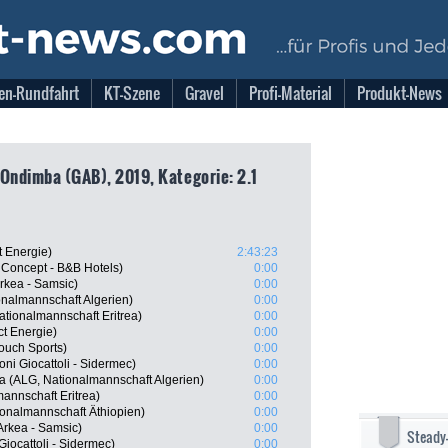
en-Rundfahrt
KT-Szene
Gravel
Profi-Material
Produkt-News
 Ondimba (GAB), 2019, Kategorie: 2.1
t Energie)
2:43:23
 Concept - B&B Hotels)
0:00
rkea - Samsic)
0:00
onalmannschaft Algerien)
0:00
tionalmannschaft Eritrea)
0:00
ct Energie)
0:00
ouch Sports)
0:00
ni Giocattoli - Sidermec)
0:00
(ALG, Nationalmannschaft Algerien)
0:00
mannschaft Eritrea)
0:00
onalmannschaft Äthiopien)
0:00
rkea - Samsic)
0:00
Steady
Giocattoli - Sidermec)
0:00