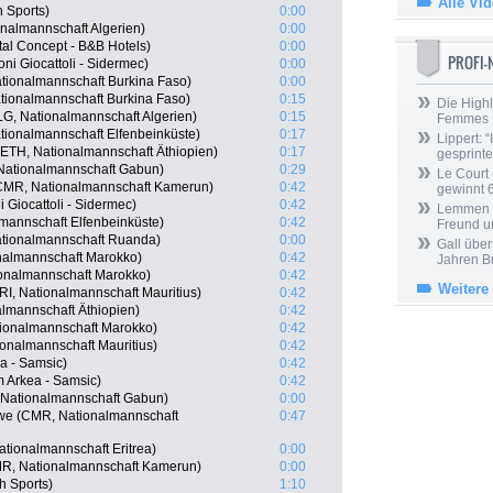
Alle Vi
 Sports)
0:00
nalmannschaft Algerien)
0:00
tal Concept - B&B Hotels)
0:00
PROFI
oni Giocattoli - Sidermec)
0:00
tionalmannschaft Burkina Faso)
0:00
ionalmannschaft Burkina Faso)
0:15
Die Highl
G, Nationalmannschaft Algerien)
0:15
Femmes
tionalmannschaft Elfenbeinküste)
0:17
Lippert: “
ETH, Nationalmannschaft Äthiopien)
0:17
gesprinte
 Nationalmannschaft Gabun)
0:29
Le Court
CMR, Nationalmannschaft Kamerun)
0:42
gewinnt 
i Giocattoli - Sidermec)
0:42
Lemmen ü
mannschaft Elfenbeinküste)
0:42
Freund u
tionalmannschaft Ruanda)
0:00
Gall über
onalmannschaft Marokko)
0:42
Jahren B
onalmannschaft Marokko)
0:42
Weitere
I, Nationalmannschaft Mauritius)
0:42
lmannschaft Äthiopien)
0:42
ionalmannschaft Marokko)
0:42
onalmannschaft Mauritius)
0:42
ea - Samsic)
0:42
 Arkea - Samsic)
0:42
Nationalmannschaft Gabun)
0:00
we (CMR, Nationalmannschaft
0:47
ationalmannschaft Eritrea)
0:00
R, Nationalmannschaft Kamerun)
0:00
h Sports)
1:10