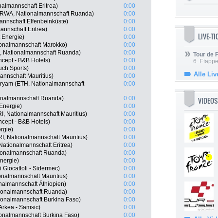
nalmannschaft Eritrea)
0:00
(RWA, Nationalmannschaft Ruanda)
0:00
mannschaft Elfenbeinküste)
0:00
annschaft Eritrea)
0:00
LIVE-T
 Energie)
0:00
onalmannschaft Marokko)
0:00
 Nationalmannschaft Ruanda)
0:00
Tour de
cept - B&B Hotels)
0:00
6. Etapp
uch Sports)
0:00
Alle Liv
annschaft Mauritius)
0:00
ryam (ETH, Nationalmannschaft
0:00
onalmannschaft Ruanda)
0:00
VIDEOS
 Energie)
0:00
, Nationalmannschaft Mauritius)
0:00
oncept - B&B Hotels)
0:00
ergie)
0:00
MRI, Nationalmannschaft Mauritius)
0:00
Nationalmannschaft Eritrea)
0:00
ionalmannschaft Ruanda)
0:00
nergie)
0:00
i Giocattoli - Sidermec)
0:00
onalmannschaft Mauritius)
0:00
almannschaft Äthiopien)
0:00
ionalmannschaft Ruanda)
0:00
ionalmannschaft Burkina Faso)
0:00
Arkea - Samsic)
0:00
nalmannschaft Burkina Faso)
0:00