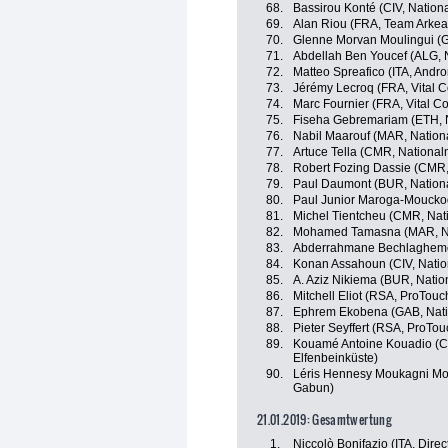
68.
Bassirou Konté (CIV, Nation
69.
Alan Riou (FRA, Team Arkea
70.
Glenne Morvan Moulingui (
71.
Abdellah Ben Youcef (ALG, 
72.
Matteo Spreafico (ITA, Andro
73.
Jérémy Lecroq (FRA, Vital C
74.
Marc Fournier (FRA, Vital C
75.
Fiseha Gebremariam (ETH, N
76.
Nabil Maarouf (MAR, Nation
77.
Artuce Tella (CMR, Nationa
78.
Robert Fozing Dassie (CMR
79.
Paul Daumont (BUR, Nation
80.
Paul Junior Maroga-Moucko
81.
Michel Tientcheu (CMR, Na
82.
Mohamed Tamasna (MAR, Na
83.
Abderrahmane Bechlagheme 
84.
Konan Assahoun (CIV, Natio
85.
A. Aziz Nikiema (BUR, Nati
86.
Mitchell Eliot (RSA, ProTouc
87.
Ephrem Ekobena (GAB, Nat
88.
Pieter Seyffert (RSA, ProTou
89.
Kouamé Antoine Kouadio (CI
Elfenbeinküste)
90.
Léris Hennesy Moukagni Mo
Gabun)
21.01.2019: Gesamtwertung
1.
Niccolò Bonifazio (ITA, Direc