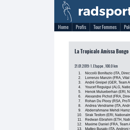
Home
Profis
Tour Femmes
Pol
La Tropicale Amissa Bongo
21.01.2019: 1. Etappe , 100.0 km
1.
Niccolò Bonifazio (ITA, Direc
2.
Lorrenzo Manzin (FRA, Vital
3.
André Greipel (GER, Team A
4.
Youcef Reguigui (ALG, Nati
5.
Henok Mulueberhan (ERI, Na
6.
Alexandre Pichot (FRA, Dire
7.
Rohan Du Plooy (RSA, ProT
8.
Andrea Vendrame (ITA, Andro
9.
Abderrahmane Mehdi Hamza 
10.
Sirak Tesfom (ERI, National
11.
Redwan Ebrahim (ETH, Nati
12.
Maxime Daniel (FRA, Team A
13.
Matteo Busato (ITA, Androni 