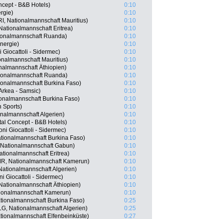
oncept - B&B Hotels)
0:10
ergie)
0:10
MRI, Nationalmannschaft Mauritius)
0:10
Nationalmannschaft Eritrea)
0:10
ionalmannschaft Ruanda)
0:10
nergie)
0:10
i Giocattoli - Sidermec)
0:10
onalmannschaft Mauritius)
0:10
almannschaft Äthiopien)
0:10
ionalmannschaft Ruanda)
0:10
ionalmannschaft Burkina Faso)
0:10
Arkea - Samsic)
0:10
nalmannschaft Burkina Faso)
0:10
 Sports)
0:10
nalmannschaft Algerien)
0:10
tal Concept - B&B Hotels)
0:10
oni Giocattoli - Sidermec)
0:10
tionalmannschaft Burkina Faso)
0:10
Nationalmannschaft Gabun)
0:10
ationalmannschaft Eritrea)
0:10
R, Nationalmannschaft Kamerun)
0:10
Nationalmannschaft Algerien)
0:10
ni Giocattoli - Sidermec)
0:10
ationalmannschaft Äthiopien)
0:10
tionalmannschaft Kamerun)
0:10
ionalmannschaft Burkina Faso)
0:25
G, Nationalmannschaft Algerien)
0:25
tionalmannschaft Elfenbeinküste)
0:27