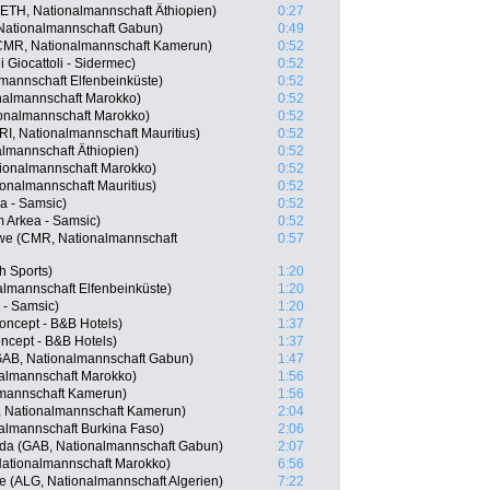
ETH, Nationalmannschaft Äthiopien)
0:27
 Nationalmannschaft Gabun)
0:49
CMR, Nationalmannschaft Kamerun)
0:52
i Giocattoli - Sidermec)
0:52
mannschaft Elfenbeinküste)
0:52
onalmannschaft Marokko)
0:52
onalmannschaft Marokko)
0:52
I, Nationalmannschaft Mauritius)
0:52
lmannschaft Äthiopien)
0:52
ionalmannschaft Marokko)
0:52
onalmannschaft Mauritius)
0:52
ea - Samsic)
0:52
 Arkea - Samsic)
0:52
we (CMR, Nationalmannschaft
0:57
h Sports)
1:20
almannschaft Elfenbeinküste)
1:20
 - Samsic)
1:20
oncept - B&B Hotels)
1:37
oncept - B&B Hotels)
1:37
GAB, Nationalmannschaft Gabun)
1:47
almannschaft Marokko)
1:56
lmannschaft Kamerun)
1:56
, Nationalmannschaft Kamerun)
2:04
almannschaft Burkina Faso)
2:06
da (GAB, Nationalmannschaft Gabun)
2:07
tionalmannschaft Marokko)
6:56
(ALG, Nationalmannschaft Algerien)
7:22