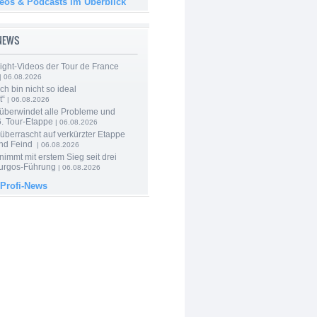
deos & Podcasts im Überblick
-NEWS
ight-Videos der Tour de France
| 06.08.2026
Ich bin nicht so ideal
t“
| 06.08.2026
 überwindet alle Probleme und
6. Tour-Etappe
| 06.08.2026
berrascht auf verkürzter Etappe
nd Feind
| 06.08.2026
nimmt mit erstem Sieg seit drei
urgos-Führung
| 06.08.2026
 Profi-News