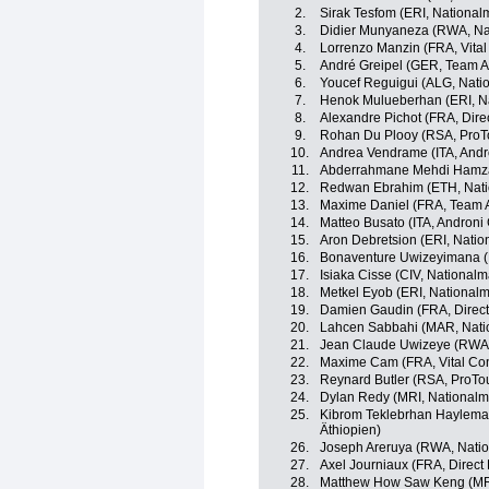
2.
Sirak Tesfom (ERI, National
3.
Didier Munyaneza (RWA, Na
4.
Lorrenzo Manzin (FRA, Vital
5.
André Greipel (GER, Team A
6.
Youcef Reguigui (ALG, Nati
7.
Henok Mulueberhan (ERI, Na
8.
Alexandre Pichot (FRA, Dire
9.
Rohan Du Plooy (RSA, ProT
10.
Andrea Vendrame (ITA, Andro
11.
Abderrahmane Mehdi Hamza 
12.
Redwan Ebrahim (ETH, Nati
13.
Maxime Daniel (FRA, Team A
14.
Matteo Busato (ITA, Androni 
15.
Aron Debretsion (ERI, Natio
16.
Bonaventure Uwizeyimana 
17.
Isiaka Cisse (CIV, National
18.
Metkel Eyob (ERI, Nationalm
19.
Damien Gaudin (FRA, Direct
20.
Lahcen Sabbahi (MAR, Nati
21.
Jean Claude Uwizeye (RWA,
22.
Maxime Cam (FRA, Vital Con
23.
Reynard Butler (RSA, ProTo
24.
Dylan Redy (MRI, Nationalm
25.
Kibrom Teklebrhan Haylema
Äthiopien)
26.
Joseph Areruya (RWA, Nati
27.
Axel Journiaux (FRA, Direct
28.
Matthew How Saw Keng (MRI