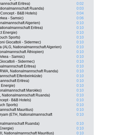
mannschaft Eritrea)
0:02
tionalmannschaft Ruanda)
0:03
 Concept - B&B Hotels)
0:04
rkea - Samsic)
0:06
onalmannschaft Algerien)
0:10
tionalmannschaft Eritrea)
0:10
ct Energie)
0:10
ouch Sports)
0:10
ni Giocattoli - Sidermec)
0:10
(ALG, Nationalmannschaft Algerien)
0:10
onalmannschaft Äthiopien)
0:10
rkea - Samsic)
0:10
Giocattoli - Sidermec)
0:10
nalmannschaft Eritrea)
0:10
(RWA, Nationalmannschaft Ruanda)
0:10
mannschaft Elfenbeinküste)
0:10
annschaft Eritrea)
0:10
 Energie)
0:10
onalmannschaft Marokko)
0:10
 Nationalmannschaft Ruanda)
0:10
cept - B&B Hotels)
0:10
uch Sports)
0:10
annschaft Mauritius)
0:10
ryam (ETH, Nationalmannschaft
0:10
onalmannschaft Ruanda)
0:10
 Energie)
0:10
, Nationalmannschaft Mauritius)
0:10