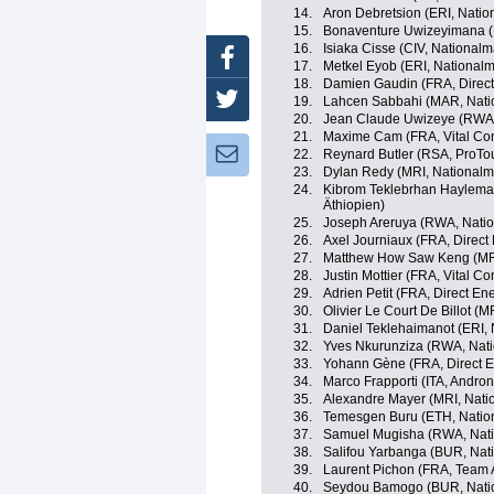
14.
Aron Debretsion (ERI, Natio
15.
Bonaventure Uwizeyimana 
16.
Isiaka Cisse (CIV, National
Facebook
17.
Metkel Eyob (ERI, Nationalm
18.
Damien Gaudin (FRA, Direct
Twitter
19.
Lahcen Sabbahi (MAR, Nati
20.
Jean Claude Uwizeye (RWA,
21.
Maxime Cam (FRA, Vital Con
Newsletter:
22.
Reynard Butler (RSA, ProTo
23.
Dylan Redy (MRI, Nationalm
24.
Kibrom Teklebrhan Haylema
Äthiopien)
25.
Joseph Areruya (RWA, Nati
26.
Axel Journiaux (FRA, Direct
27.
Matthew How Saw Keng (MRI
28.
Justin Mottier (FRA, Vital C
29.
Adrien Petit (FRA, Direct En
30.
Olivier Le Court De Billot (
31.
Daniel Teklehaimanot (ERI, 
32.
Yves Nkurunziza (RWA, Nat
33.
Yohann Gène (FRA, Direct E
34.
Marco Frapporti (ITA, Andron
35.
Alexandre Mayer (MRI, Nati
36.
Temesgen Buru (ETH, Nation
37.
Samuel Mugisha (RWA, Nat
38.
Salifou Yarbanga (BUR, Nat
39.
Laurent Pichon (FRA, Team 
40.
Seydou Bamogo (BUR, Natio