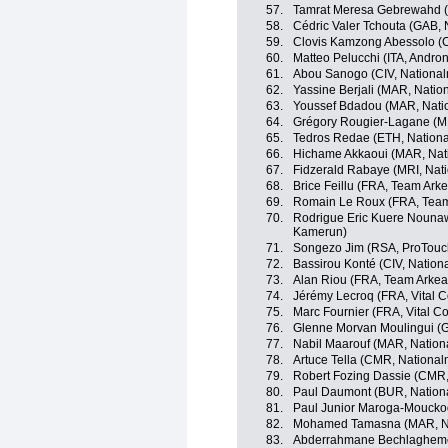
57.
Tamrat Meresa Gebrewahd (
58.
Cédric Valer Tchouta (GAB,
59.
Clovis Kamzong Abessolo (
60.
Matteo Pelucchi (ITA, Andron
61.
Abou Sanogo (CIV, National
62.
Yassine Berjali (MAR, Nati
63.
Youssef Bdadou (MAR, Nati
64.
Grégory Rougier-Lagane (MR
65.
Tedros Redae (ETH, Nationa
66.
Hichame Akkaoui (MAR, Nat
67.
Fidzerald Rabaye (MRI, Nati
68.
Brice Feillu (FRA, Team Ark
69.
Romain Le Roux (FRA, Team
70.
Rodrigue Eric Kuere Nouna
Kamerun)
71.
Songezo Jim (RSA, ProTouc
72.
Bassirou Konté (CIV, Nation
73.
Alan Riou (FRA, Team Arkea
74.
Jérémy Lecroq (FRA, Vital C
75.
Marc Fournier (FRA, Vital C
76.
Glenne Morvan Moulingui (
77.
Nabil Maarouf (MAR, Nation
78.
Artuce Tella (CMR, Nationa
79.
Robert Fozing Dassie (CMR
80.
Paul Daumont (BUR, Nation
81.
Paul Junior Maroga-Moucko
82.
Mohamed Tamasna (MAR, Na
83.
Abderrahmane Bechlagheme 