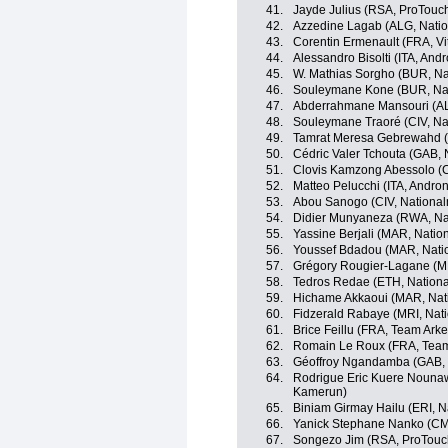
41.
Jayde Julius (RSA, ProTouch
42.
Azzedine Lagab (ALG, Natio
43.
Corentin Ermenault (FRA, Vi
44.
Alessandro Bisolti (ITA, Andr
45.
W. Mathias Sorgho (BUR, Na
46.
Souleymane Kone (BUR, Nat
47.
Abderrahmane Mansouri (AL
48.
Souleymane Traoré (CIV, Na
49.
Tamrat Meresa Gebrewahd (
50.
Cédric Valer Tchouta (GAB,
51.
Clovis Kamzong Abessolo (
52.
Matteo Pelucchi (ITA, Andron
53.
Abou Sanogo (CIV, National
54.
Didier Munyaneza (RWA, Na
55.
Yassine Berjali (MAR, Nati
56.
Youssef Bdadou (MAR, Nati
57.
Grégory Rougier-Lagane (MR
58.
Tedros Redae (ETH, Nationa
59.
Hichame Akkaoui (MAR, Nat
60.
Fidzerald Rabaye (MRI, Nati
61.
Brice Feillu (FRA, Team Ark
62.
Romain Le Roux (FRA, Team
63.
Géoffroy Ngandamba (GAB, 
64.
Rodrigue Eric Kuere Nouna
Kamerun)
65.
Biniam Girmay Hailu (ERI, N
66.
Yanick Stephane Nanko (CM
67.
Songezo Jim (RSA, ProTouc