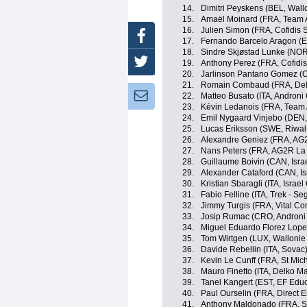
14.
Dimitri Peyskens (BEL, Wall
15.
Amaël Moinard (FRA, Team A
16.
Julien Simon (FRA, Cofidis S
Facebook
17.
Fernando Barcelo Aragon (E
18.
Sindre Skjøstad Lunke (NO
Twitter
19.
Anthony Perez (FRA, Cofidis
20.
Jarlinson Pantano Gomez (C
21.
Romain Combaud (FRA, Delk
Newsletter:
22.
Matteo Busato (ITA, Androni 
23.
Kévin Ledanois (FRA, Team 
24.
Emil Nygaard Vinjebo (DEN
25.
Lucas Eriksson (SWE, Riwa
26.
Alexandre Geniez (FRA, AG
27.
Nans Peters (FRA, AG2R La
28.
Guillaume Boivin (CAN, Isra
29.
Alexander Cataford (CAN, I
30.
Kristian Sbaragli (ITA, Israe
31.
Fabio Felline (ITA, Trek - Se
32.
Jimmy Turgis (FRA, Vital Co
33.
Josip Rumac (CRO, Androni 
34.
Miguel Eduardo Florez Lopez
35.
Tom Wirtgen (LUX, Wallonie 
36.
Davide Rebellin (ITA, Sovac
37.
Kevin Le Cunff (FRA, St Mich
38.
Mauro Finetto (ITA, Delko Ma
39.
Tanel Kangert (EST, EF Educa
40.
Paul Ourselin (FRA, Direct E
41.
Anthony Maldonado (FRA, St