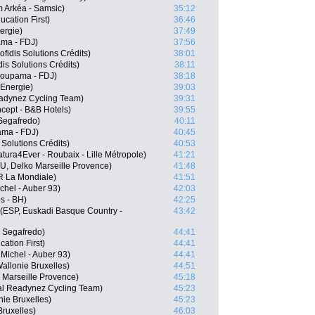
 Arkéa - Samsic)
35:12
cation First)
36:46
ergie)
37:49
ama - FDJ)
37:56
fidis Solutions Crédits)
38:01
s Solutions Crédits)
38:11
roupama - FDJ)
38:18
 Energie)
39:03
adynez Cycling Team)
39:31
ncept - B&B Hotels)
39:55
 Segafredo)
40:11
ama - FDJ)
40:45
Solutions Crédits)
40:53
ura4Ever - Roubaix - Lille Métropole)
41:21
, Delko Marseille Provence)
41:48
R La Mondiale)
41:51
chel - Auber 93)
42:03
s - BH)
42:25
(ESP, Euskadi Basque Country -
43:42
- Segafredo)
44:41
ation First)
44:41
Michel - Auber 93)
44:41
allonie Bruxelles)
44:51
 Marseille Provence)
45:18
l Readynez Cycling Team)
45:23
ie Bruxelles)
45:23
Bruxelles)
46:03