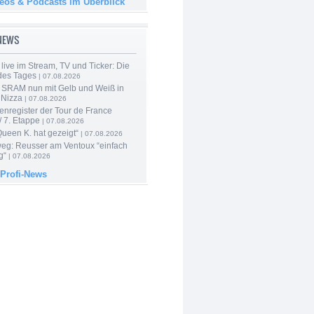
deos & Podcasts im Überblick
-NEWS
live im Stream, TV und Ticker: Die
des Tages
| 07.08.2026
 SRAM nun mit Gelb und Weiß in
 Nizza
| 07.08.2026
enregister der Tour de France
 7. Etappe
| 07.08.2026
Queen K. hat gezeigt“
| 07.08.2026
 weg: Reusser am Ventoux “einfach
g“
| 07.08.2026
 Profi-News