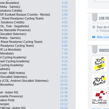
onie Bruxelles)
3:19
rkéa - Samsic)
3:41
olutions Crédits)
3:43
SP, Euskadi Basque Country - Murias)
3:56
LIVE-T
R, Riwal Readynez Cycling Team)
3:57
 Solutions Crédits)
4:03
OL, Trek - Segafredo)
4:04
Tour de
o Marseille Provence)
4:31
8. Etappe
Giocattoli Sidermec)
4:54
Alle Liv
Arkéa - Samsic)
5:00
, Riwal Readynez Cycling Team)
6:02
l Readynez Cycling Team)
6:06
VIDEOS
2R La Mondiale)
7:34
 Mondiale)
7:46
el Cycling Academy)
8:14
srael Cycling Academy)
8:24
l Cycling Academy)
8:51
gafredo)
9:00
ncept - B&B Hotels)
9:17
Giocattoli Sidermec)
10:05
 (COL, Androni Giocattoli Sidermec)
10:22
Bruxelles)
10:43
)
10:58
el - Auber 93)
13:36
rseille Provence)
14:38
tion First)
14:50
nergie)
15:12
 Michel - Auber 93)
15:14