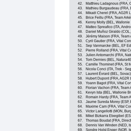
42.
Matthieu Ladagnous (FRA, 
43.
Mathieu Burgaudeau (FRA, D
44.
Mikaël Cherel (FRA, AG2R L
45.
Brice Feillu (FRA, Team Ark
46.
Kenny Molly (BEL, Wallonie 
47.
Matteo Spreafico (ITA, Andro
48.
Daniel Muñoz Giraldo (COL, 
49.
Jérémy Maison (FRA, Team A
50.
Cyril Gautier (FRA, Vital Co
51.
Sep Vanmarcke (BEL, EF Edu
52.
Pierre Rolland (FRA, Vital C
53.
Julien Antomarchi (FRA, Natu
54.
Tom Dernies (BEL, Natura4Ev
55.
Camille Thominet (FRA, St M
56.
Nicola Conci (ITA, Trek - Se
57.
Laurent Évrard (BEL, Sovac)
58.
Hubert Dupont (FRA, AG2R 
59.
Yoann Bagot (FRA, Vital Con
60.
Florian Vachon (FRA, Team 
61.
Kevyn Ista (BEL, Wallonie Br
62.
Romain Hardy (FRA, Team A
63.
Jaume Sureda Morey (ESP, 
64.
Maxime Cam (FRA, Vital Con
65.
Victor Langellotti (MON, Bur
66.
Mikel Bizkarra Etxegibel (E
67.
Thomas Boudat (FRA, Direct
68.
Dennis Van Winden (NED, Is
69.
Sondre Holst Enger (NOR, I