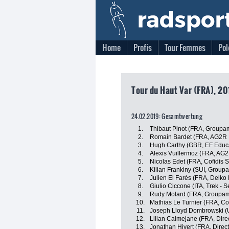
Home
Profis
Tour Femmes
Pol
Tour du Haut Var (FRA), 20
24.02.2019: Gesamtwertung
1.
Thibaut Pinot (FRA, Groupa
2.
Romain Bardet (FRA, AG2R 
3.
Hugh Carthy (GBR, EF Educat
4.
Alexis Vuillermoz (FRA, AG
5.
Nicolas Edet (FRA, Cofidis S
6.
Kilian Frankiny (SUI, Group
7.
Julien El Farès (FRA, Delko
8.
Giulio Ciccone (ITA, Trek - 
9.
Rudy Molard (FRA, Groupam
10.
Mathias Le Turnier (FRA, Cof
11.
Joseph Lloyd Dombrowski (U
12.
Lilian Calmejane (FRA, Dire
13.
Jonathan Hivert (FRA, Direc