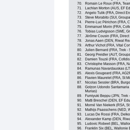
70.
Romain Le Roux (FRA, Team
71.
Lachlan Morton (AUS, EF Edu
72.
Angelo Tulik (FRA, Direct En
73.
Steve Morabito (SUI, Group
74.
Pierre-Luc Périchon (FRA, Co
75.
Emmanuel Morin (FRA, Cofidi
76.
Tobias Ludvigsson (SWE, G
77.
Jérôme Cousin (FRA, Direct
78.
Jonas Aaen (DEN, Riwal Re
79.
Arthur Vichot (FRA, Vital Co
80.
Julien Bernard (FRA, Trek -
81.
Georg Preidler (AUT, Group
82.
Damien Touzé (FRA, Cofidis 
83.
Christophe Masson (FRA, Nat
84.
Ramunas Navardauskas (LTU
85.
Alexis Gougeard (FRA, AG2
86.
Flavien Maurelet (FRA, St Mi
87.
Nicolas Sessler (BRA, Burgo
88.
Gotzon Udondo Santamaria 
Murias)
89.
Fumiyuki Beppu (JPN, Trek 
90.
Matti Breschel (DEN, EF Educ
91.
Morné Van Niekerk (RSA, St 
92.
Mathijs Paasschens (NED, W
93.
Lucas De Rossi (FRA, Delko
94.
Alexander Kamp (DEN, Riwa
95.
Ludovic Robeet (BEL, Wallon
96.
Franklin Six (BEL, Wallonie 