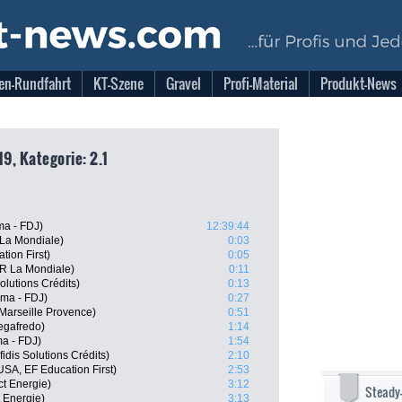
en-Rundfahrt
KT-Szene
Gravel
Profi-Material
Produkt-News
19, Kategorie: 2.1
ma - FDJ)
12:39:44
La Mondiale)
0:03
ion First)
0:05
2R La Mondiale)
0:11
olutions Crédits)
0:13
ama - FDJ)
0:27
 Marseille Provence)
0:51
Segafredo)
1:14
a - FDJ)
1:54
idis Solutions Crédits)
2:10
SA, EF Education First)
2:53
ct Energie)
3:12
Steady
t Energie)
3:13