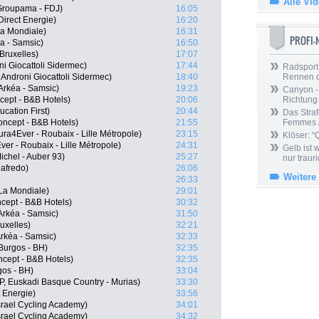
Alle Vi
Groupama - FDJ)
16:05
irect Energie)
16:20
a Mondiale)
16:31
PROFI
éa - Samsic)
16:50
Bruxelles)
17:07
ni Giocattoli Sidermec)
17:44
Radsport 
Androni Giocattoli Sidermec)
18:40
Rennen 
rkéa - Samsic)
19:23
Canyon -
ncept - B&B Hotels)
20:06
Richtung
cation First)
20:44
Das Straf
oncept - B&B Hotels)
21:55
Femmes /
ra4Ever - Roubaix - Lille Métropole)
23:15
Klöser: “
er - Roubaix - Lille Métropole)
24:31
Gelb ist
ichel - Auber 93)
25:27
nur trauri
gafredo)
26:06
Weitere
26:33
La Mondiale)
29:01
cept - B&B Hotels)
30:32
Arkéa - Samsic)
31:50
uxelles)
32:21
rkéa - Samsic)
32:33
Burgos - BH)
32:35
cept - B&B Hotels)
32:35
gos - BH)
33:04
SP, Euskadi Basque Country - Murias)
33:30
 Energie)
33:56
rael Cycling Academy)
34:01
srael Cycling Academy)
34:32