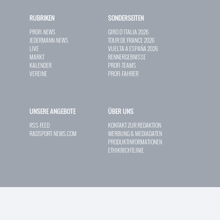
RUBRIKEN
SONDERSEITEN
PROFI-NEWS
GIRO D`ITALIA 2026
JEDERMANN-NEWS
TOUR DE FRANCE 2026
LIVE
VUELTA A ESPAÑA 2026
MARKT
RENNERGEBNISSE
KALENDER
PROFI-TEAMS
VEREINE
PROFI-FAHRER
UNSERE ANGEBOTE
ÜBER UNS
RSS-FEED
KONTAKT ZUR REDAKTION
RADSPORT-NEWS.COM
WERBUNG & MEDIADATEN
PRODUKTINFORMATIONEN
ETHIKRICHTLINIE