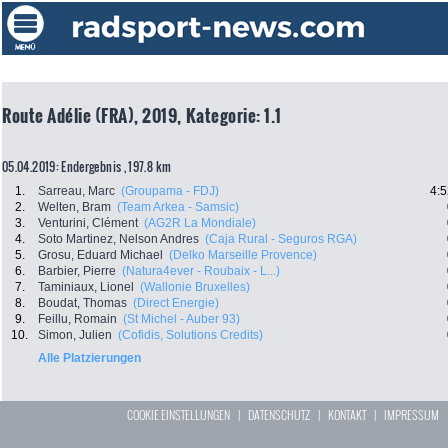
Route Adélie (FRA), 2019, Kategorie: 1.1
05.04.2019: Endergebnis , 197.8 km
1.
Sarreau, Marc
(Groupama - FDJ)
4:5
2.
Welten, Bram
(Team Arkea - Samsic)
3.
Venturini, Clément
(AG2R La Mondiale)
4.
Soto Martinez, Nelson Andres
(Caja Rural - Seguros RGA)
5.
Grosu, Eduard Michael
(Delko Marseille Provence)
6.
Barbier, Pierre
(Natura4ever - Roubaix - L...)
7.
Taminiaux, Lionel
(Wallonie Bruxelles)
8.
Boudat, Thomas
(Direct Energie)
9.
Feillu, Romain
(St Michel - Auber 93)
10.
Simon, Julien
(Cofidis, Solutions Credits)
Alle Platzierungen
COOKIE EINSTELLUNGEN
|
DATENSCHUTZ
|
KONTAKT
|
IMPRESSUM