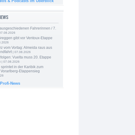
deos & Podcasts im Überblick
-NEWS
 ausgeschiedenen Fahrerinnen / 7.
07.08.2026
Breggen gibt vor Ventoux-Etappe
8.2026
rz vom Vortag: Almeida raus aus
ndfahrt
| 07.08.2026
folgen: Vuelta muss 20. Etappe
n
| 07.08.2026
 sprintet in der Karibik zum
 Vorarlberg-Etappensieg
026
 Profi-News