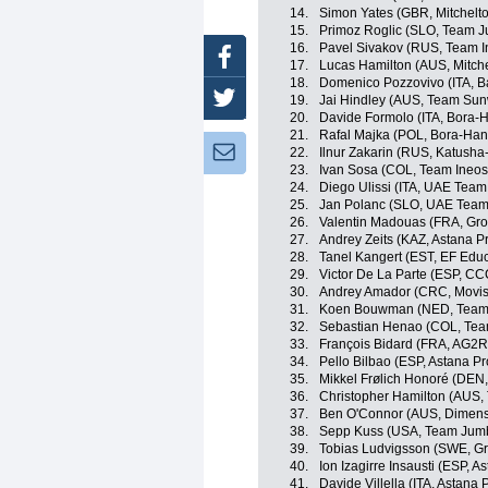
14.
Simon Yates (GBR, Mitchelto
15.
Primoz Roglic (SLO, Team 
16.
Pavel Sivakov (RUS, Team I
Facebook
17.
Lucas Hamilton (AUS, Mitche
18.
Domenico Pozzovivo (ITA, B
Twitter
19.
Jai Hindley (AUS, Team Su
20.
Davide Formolo (ITA, Bora-
21.
Rafal Majka (POL, Bora-Ha
Newsletter:
22.
Ilnur Zakarin (RUS, Katusha
23.
Ivan Sosa (COL, Team Ineos
24.
Diego Ulissi (ITA, UAE Team
25.
Jan Polanc (SLO, UAE Team
26.
Valentin Madouas (FRA, Gr
27.
Andrey Zeits (KAZ, Astana P
28.
Tanel Kangert (EST, EF Educa
29.
Victor De La Parte (ESP, C
30.
Andrey Amador (CRC, Movis
31.
Koen Bouwman (NED, Team
32.
Sebastian Henao (COL, Tea
33.
François Bidard (FRA, AG2R
34.
Pello Bilbao (ESP, Astana P
35.
Mikkel Frølich Honoré (DEN
36.
Christopher Hamilton (AUS
37.
Ben O'Connor (AUS, Dimens
38.
Sepp Kuss (USA, Team Jum
39.
Tobias Ludvigsson (SWE, 
40.
Ion Izagirre Insausti (ESP, 
41.
Davide Villella (ITA, Astana