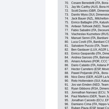
70.
Cesare Benedetti (ITA, Bor
71.
Jay Mc Carthy (AUS, Bora-
72.
Scott Davies (GBR, Dimensi
73.
Danilo Wyss (SUI, Dimensio
74.
Jack Bauer (NZL, Mitchelton-
75.
Enrico Battaglin (ITA, Katus
76.
Antwan Tolhoek (NED, Tea
77.
Fabio Sabatini (ITA, Deceun
78.
Viacheslav Kuznetsov (RUS,
79.
Manuel Senni (ITA, Bardiani
80.
Luca Covili (ITA, Bardiani C
81.
Salvatore Puccio (ITA, Team
82.
Ben Gastauer (LUX, AG2R L
83.
Enrico Gasparotto (ITA, Dim
84.
Andrea Garosio (ITA, Bahrai
85.
Amaro Antunes (POR, CCC 
86.
Dario Cataldo (ITA, Astana 
87.
Hector Carretero (ESP, Movi
88.
Pawel Poljanski (POL, Bora
89.
Nico Denz (GER, AG2R La M
90.
Reto Hollenstein (SUI, Katu
91.
Jos van Emden (NED, Team
92.
Ryan Gibbons (RSA, Dimens
93.
Jonnathan Narvaez (ECU, T
94.
Paul Martens (GER, Team J
95.
Jonathan Caicedo (ECU, EF 
96.
Damiano Cima (ITA, Nippo-Vi
97.
Ruben Plaza (ESP, Israel C