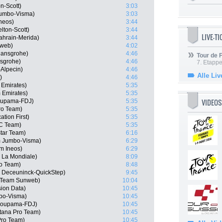
n-Scott)
3:03
Jumbo-Visma)
3:03
neos)
3:44
lton-Scott)
3:44
LIVE-T
ahrain-Merida)
3:44
nweb)
4:02
Hansgrohe)
4:46
Tour de
nsgrohe)
4:46
7. Etappe
-Alpecin)
4:46
Alle Liv
)
4:46
 Emirates)
5:35
 Emirates)
5:35
VIDEOS
oupama-FDJ)
5:35
ro Team)
5:35
tion First)
5:35
CC Team)
5:35
tar Team)
6:16
 Jumbo-Visma)
6:29
m Ineos)
6:29
 La Mondiale)
8:09
ro Team)
8:48
, Deceuninck-QuickStep)
9:45
, Team Sunweb)
10:04
ion Data)
10:45
bo-Visma)
10:45
Groupama-FDJ)
10:45
Astana Pro Team)
10:45
 Pro Team)
10:45