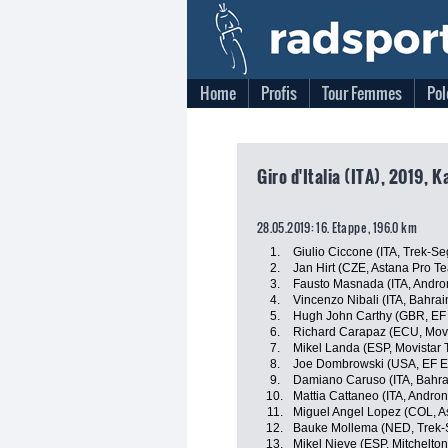
Home
Profis
Tour Femmes
Pol
Giro d'Italia (ITA), 2019, 
28.05.2019: 16. Etappe , 196.0 km
1.
Giulio Ciccone (ITA, Trek-Se
2.
Jan Hirt (CZE, Astana Pro T
3.
Fausto Masnada (ITA, Andron
4.
Vincenzo Nibali (ITA, Bahra
5.
Hugh John Carthy (GBR, EF E
6.
Richard Carapaz (ECU, Mov
7.
Mikel Landa (ESP, Movistar
8.
Joe Dombrowski (USA, EF Ed
9.
Damiano Caruso (ITA, Bahra
10.
Mattia Cattaneo (ITA, Andron
11.
Miguel Angel Lopez (COL, A
12.
Bauke Mollema (NED, Trek-
13.
Mikel Nieve (ESP, Mitchelton