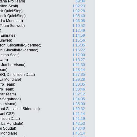
Astana Pro Team)
59:04
lton-Scott)
1:02:23
ck-QuickStep)
1:02:28
inck-QuickStep)
1:05:40
 La Mondiale)
1:06:08
, Team Sunweb)
1:10:52
)
1:12:49
 Emirates)
1:14:59
Sunweb)
1:15:56
roni Giocattoli-Sidermec)
1:16:05
ni Giocattoli-Sidermec)
1:16:22
elton-Scott)
1:17:00
nweb)
1:18:27
 Jumbo-Visma)
1:21:30
Team)
1:23:14
ERI, Dimension Data)
1:27:35
La Mondiale)
1:29:28
 Pro Team)
1:30:05
Pro Team)
1:30:46
star Team)
1:32:12
ek-Segafredo)
1:34:05
bo-Visma)
1:35:00
ni Giocattoli-Sidermec)
1:39:32
iani CSF)
1:41:14
ension Data)
1:41:19
 La Mondiale)
1:42:53
o Soudal)
1:43:40
 Mondiale)
1:45:14