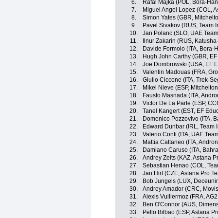
6.
Rafal Majka (POL, Bora-Ha
7.
Miguel Angel Lopez (COL, A
8.
Simon Yates (GBR, Mitchelto
9.
Pavel Sivakov (RUS, Team I
10.
Jan Polanc (SLO, UAE Team
11.
Ilnur Zakarin (RUS, Katusha
12.
Davide Formolo (ITA, Bora-
13.
Hugh John Carthy (GBR, EF E
14.
Joe Dombrowski (USA, EF Ed
15.
Valentin Madouas (FRA, Gr
16.
Giulio Ciccone (ITA, Trek-Se
17.
Mikel Nieve (ESP, Mitchelton
18.
Fausto Masnada (ITA, Andron
19.
Victor De La Parte (ESP, C
20.
Tanel Kangert (EST, EF Educa
21.
Domenico Pozzovivo (ITA, B
22.
Edward Dunbar (IRL, Team 
23.
Valerio Conti (ITA, UAE Tea
24.
Mattia Cattaneo (ITA, Andron
25.
Damiano Caruso (ITA, Bahra
26.
Andrey Zeits (KAZ, Astana P
27.
Sebastian Henao (COL, Tea
28.
Jan Hirt (CZE, Astana Pro T
29.
Bob Jungels (LUX, Deceuni
30.
Andrey Amador (CRC, Movis
31.
Alexis Vuillermoz (FRA, AG
32.
Ben O'Connor (AUS, Dimens
33.
Pello Bilbao (ESP, Astana P