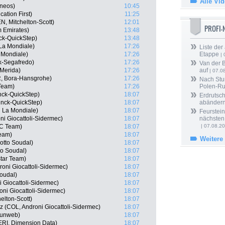
Alle Vi
Ineos)
10:45
ation First)
11:25
N, Mitchelton-Scott)
12:01
PROFI
m Emirates)
13:48
ck-QuickStep)
13:48
La Mondiale)
17:26
Liste der
 Mondiale)
17:26
Etappe
| 
ek-Segafredo)
17:26
Van der 
-Merida)
17:26
auf
| 07.0
, Bora-Hansgrohe)
17:26
Nach Stu
Team)
17:26
Polen-Ru
nck-QuickStep)
18:07
Erdrutsch
inck-QuickStep)
18:07
abänder
 La Mondiale)
18:07
Feurstein
ni Giocattoli-Sidermec)
18:07
nächsten
CC Team)
18:07
| 07.08.2
Team)
18:07
Weitere
otto Soudal)
18:07
o Soudal)
18:07
star Team)
18:07
roni Giocattoli-Sidermec)
18:07
oudal)
18:07
i Giocattoli-Sidermec)
18:07
ni Giocattoli-Sidermec)
18:07
elton-Scott)
18:07
 (COL, Androni Giocattoli-Sidermec)
18:07
Sunweb)
18:07
ERI, Dimension Data)
18:07