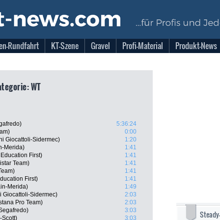
en-Rundfahrt
KT-Szene
Gravel
Profi-Material
Produkt-News
Kategorie: WT
gafredo)
5:36:24
eam)
0:00
i Giocattoli-Sidermec)
1:20
in-Merida)
1:41
ducation First)
1:41
istar Team)
1:41
 Team)
1:41
ucation First)
1:41
in-Merida)
1:49
i Giocattoli-Sidermec)
2:03
stana Pro Team)
2:03
Segafredo)
3:03
Steady
-Scott)
3:03