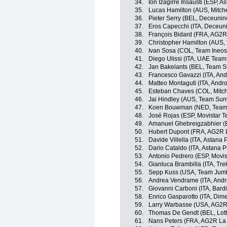
34.
Ion Izagirre Insausti (ESP, 
35.
Lucas Hamilton (AUS, Mitche
36.
Pieter Serry (BEL, Deceunin
37.
Eros Capecchi (ITA, Deceun
38.
François Bidard (FRA, AG2R
39.
Christopher Hamilton (AUS
40.
Ivan Sosa (COL, Team Ineos
41.
Diego Ulissi (ITA, UAE Team
42.
Jan Bakelants (BEL, Team 
43.
Francesco Gavazzi (ITA, And
44.
Matteo Montaguti (ITA, Andro
45.
Esteban Chaves (COL, Mitch
46.
Jai Hindley (AUS, Team Su
47.
Koen Bouwman (NED, Team
48.
José Rojas (ESP, Movistar 
49.
Amanuel Ghebreigzabhier (
50.
Hubert Dupont (FRA, AG2R 
51.
Davide Villella (ITA, Astana
52.
Dario Cataldo (ITA, Astana 
53.
Antonio Pedrero (ESP, Movi
54.
Gianluca Brambilla (ITA, Tr
55.
Sepp Kuss (USA, Team Jum
56.
Andrea Vendrame (ITA, Andro
57.
Giovanni Carboni (ITA, Bard
58.
Enrico Gasparotto (ITA, Dim
59.
Larry Warbasse (USA, AG2R
60.
Thomas De Gendt (BEL, Lott
61.
Nans Peters (FRA, AG2R La