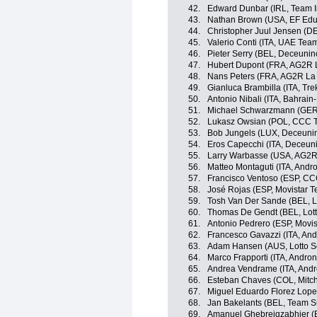
42.
Edward Dunbar (IRL, Team 
43.
Nathan Brown (USA, EF Educ
44.
Christopher Juul Jensen (DE
45.
Valerio Conti (ITA, UAE Tea
46.
Pieter Serry (BEL, Deceunin
47.
Hubert Dupont (FRA, AG2R 
48.
Nans Peters (FRA, AG2R La
49.
Gianluca Brambilla (ITA, Tr
50.
Antonio Nibali (ITA, Bahrain
51.
Michael Schwarzmann (GER
52.
Lukasz Owsian (POL, CCC 
53.
Bob Jungels (LUX, Deceuni
54.
Eros Capecchi (ITA, Deceun
55.
Larry Warbasse (USA, AG2R
56.
Matteo Montaguti (ITA, Andro
57.
Francisco Ventoso (ESP, C
58.
José Rojas (ESP, Movistar 
59.
Tosh Van Der Sande (BEL, L
60.
Thomas De Gendt (BEL, Lott
61.
Antonio Pedrero (ESP, Movi
62.
Francesco Gavazzi (ITA, And
63.
Adam Hansen (AUS, Lotto S
64.
Marco Frapporti (ITA, Andron
65.
Andrea Vendrame (ITA, Andro
66.
Esteban Chaves (COL, Mitch
67.
Miguel Eduardo Florez Lopez
68.
Jan Bakelants (BEL, Team 
69.
Amanuel Ghebreigzabhier (