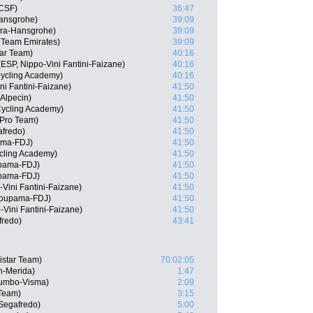
 CSF)
36:47
Hansgrohe)
39:09
ra-Hansgrohe)
39:09
 Team Emirates)
39:09
tar Team)
40:16
(ESP, Nippo-Vini Fantini-Faizane)
40:16
 Cycling Academy)
40:16
ni Fantini-Faizane)
41:50
Alpecin)
41:50
 Cycling Academy)
41:50
 Pro Team)
41:50
afredo)
41:50
ama-FDJ)
41:50
ycling Academy)
41:50
pama-FDJ)
41:50
upama-FDJ)
41:50
-Vini Fantini-Faizane)
41:50
roupama-FDJ)
41:50
Vini Fantini-Faizane)
41:50
fredo)
43:41
istar Team)
70:02:05
in-Merida)
1:47
Jumbo-Visma)
2:09
 Team)
3:15
Segafredo)
5:00