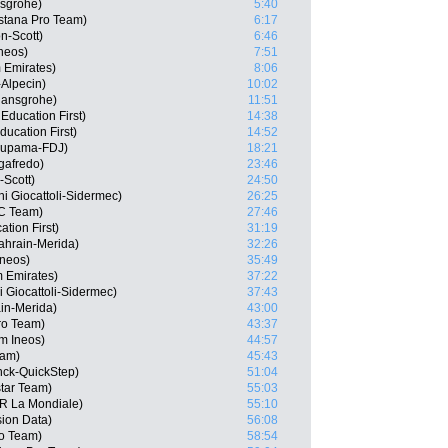
nsgrohe)
5:40
stana Pro Team)
6:17
n-Scott)
6:46
neos)
7:51
 Emirates)
8:06
-Alpecin)
10:02
Hansgrohe)
11:51
ducation First)
14:38
ucation First)
14:52
oupama-FDJ)
18:21
gafredo)
23:46
-Scott)
24:50
i Giocattoli-Sidermec)
26:25
CC Team)
27:46
tion First)
31:19
ahrain-Merida)
32:26
Ineos)
35:49
m Emirates)
37:22
i Giocattoli-Sidermec)
37:43
in-Merida)
43:00
ro Team)
43:37
m Ineos)
44:57
eam)
45:43
nck-QuickStep)
51:04
tar Team)
55:03
2R La Mondiale)
55:10
ion Data)
56:08
ro Team)
58:54