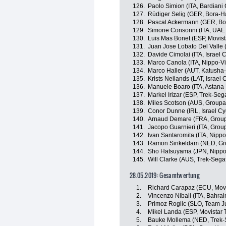
126.
Paolo Simion (ITA, Bardiani
127.
Rüdiger Selig (GER, Bora-
128.
Pascal Ackermann (GER, Bo
129.
Simone Consonni (ITA, UAE
130.
Luis Mas Bonet (ESP, Movis
131.
Juan Jose Lobato Del Valle 
132.
Davide Cimolai (ITA, Israel
133.
Marco Canola (ITA, Nippo-Vi
134.
Marco Haller (AUT, Katusha-
135.
Krists Neilands (LAT, Israel
136.
Manuele Boaro (ITA, Astana
137.
Markel Irizar (ESP, Trek-Seg
138.
Miles Scotson (AUS, Group
139.
Conor Dunne (IRL, Israel C
140.
Arnaud Demare (FRA, Grou
141.
Jacopo Guarnieri (ITA, Gro
142.
Ivan Santaromita (ITA, Nippo
143.
Ramon Sinkeldam (NED, G
144.
Sho Hatsuyama (JPN, Nippo-
145.
Will Clarke (AUS, Trek-Sega
28.05.2019: Gesamtwertung
1.
Richard Carapaz (ECU, Mov
2.
Vincenzo Nibali (ITA, Bahra
3.
Primoz Roglic (SLO, Team 
4.
Mikel Landa (ESP, Movistar
5.
Bauke Mollema (NED, Trek-