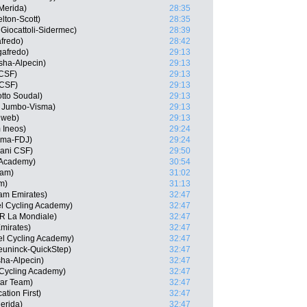
-Merida)
28:35
lton-Scott)
28:35
 Giocattoli-Sidermec)
28:39
afredo)
28:42
gafredo)
29:13
sha-Alpecin)
29:13
 CSF)
29:13
 CSF)
29:13
tto Soudal)
29:13
 Jumbo-Visma)
29:13
nweb)
29:13
 Ineos)
29:24
ama-FDJ)
29:24
iani CSF)
29:50
g Academy)
30:54
eam)
31:02
m)
31:13
am Emirates)
32:47
el Cycling Academy)
32:47
2R La Mondiale)
32:47
mirates)
32:47
el Cycling Academy)
32:47
euninck-QuickStep)
32:47
sha-Alpecin)
32:47
l Cycling Academy)
32:47
tar Team)
32:47
tion First)
32:47
erida)
32:47