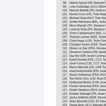
98.
Valerio Agnoli (ITA, Bahrain
99.
Luke Durbridge (AUS, Mitche
100.
Manuel Belletti (ITA, Androni
101.
Nicola Conci (ITA, Trek-Seg
102.
Michael Gogl (AUT, Trek-Se
103.
Jenthe Biermans (BEL, Katu
104.
Mirco Maestri (ITA, Bardiani
105.
Lorenzo Rota (ITA, Bardiani
106.
Victor Campenaerts (BEL, Lo
107.
Thomas Leezer (NED, Team
108.
Chad Haga (USA, Team Su
109.
Christian Knees (GER, Team
110.
Olivier Le Gac (FRA, Group
111.
Giovanni Carboni (ITA, Bard
112.
Guy Niv (ISR, Israel Cyclin
113.
Kamil Gradek (POL, CCC T
114.
Josef Cerny (CZE, CCC Tea
115.
Marco Marcato (ITA, UAE Te
116.
Awet Andemeskel (ERI, Isra
117.
Alexis Vuillermoz (FRA, AG
118.
Tom Bohli (SUI, UAE Team E
119.
Guillaume Boivin (CAN, Isra
120.
Florian Senechal (FRA, Dec
121.
Dmitrii Strakhov (RUS, Katu
122.
Kristian Sbaragli (ITA, Israe
123.
Jasha Sütterlin (GER, Movis
124.
Sean Bennett (USA, EF Educa
125.
Grega Bole (SLO, Bahrain-M