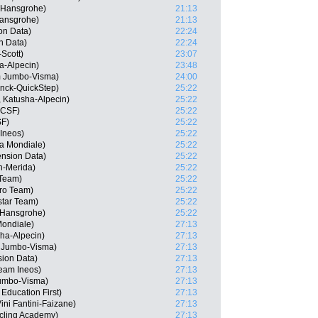
a-Hansgrohe)
21:13
Hansgrohe)
21:13
on Data)
22:24
n Data)
22:24
Scott)
23:07
ha-Alpecin)
23:48
m Jumbo-Visma)
24:00
inck-QuickStep)
25:22
 Katusha-Alpecin)
25:22
 CSF)
25:22
SF)
25:22
 Ineos)
25:22
a Mondiale)
25:22
ension Data)
25:22
n-Merida)
25:22
Team)
25:22
Pro Team)
25:22
star Team)
25:22
-Hansgrohe)
25:22
ondiale)
27:13
sha-Alpecin)
27:13
 Jumbo-Visma)
27:13
ion Data)
27:13
eam Ineos)
27:13
umbo-Visma)
27:13
Education First)
27:13
ni Fantini-Faizane)
27:13
ycling Academy)
27:13