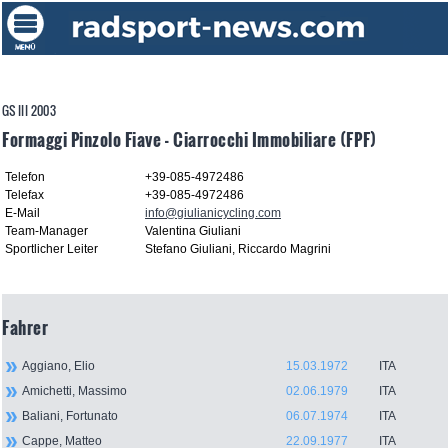
GS III 2003
Formaggi Pinzolo Fiave - Ciarrocchi Immobiliare (FPF)
Telefon
+39-085-4972486
Telefax
+39-085-4972486
E-Mail
info@giulianicycling.com
Team-Manager
Valentina Giuliani
Sportlicher Leiter
Stefano Giuliani, Riccardo Magrini
Fahrer
Aggiano, Elio
15.03.1972
ITA
Amichetti, Massimo
02.06.1979
ITA
Baliani, Fortunato
06.07.1974
ITA
Cappe, Matteo
22.09.1977
ITA