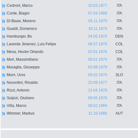
Cedroni, Marco
10.03.1977
ITA
Conte, Biagio
07.04.1968
ITA
Di Biase, Moreno
05.11.1975
ITA
Gualdi, Domenico
30.11.1974
ITA
Hamburger, Bo
24.05.1970
DEN
Laverde Jimenez, Luis Felipe
06.07.1979
COL
Mesa, Hector Orlando
02.01.1976
COL
Mori, Massimiliano
08.01.1974
ITA
Muraglia, Giuseppe
03.08.1979
ITA
Murn, Uros
09.02.1975
SLO
Nocentini, Rinaldo
25.09.1977
ITA
Rizzi, Antonio
12.04.1978
ITA
Sulpizi, Giuliano
09.05.1976
ITA
Villa, Marco
08.02.1969
ITA
Wimmer, Markus
11.10.1980
AUT