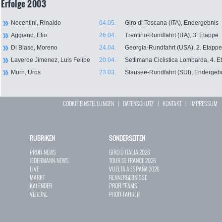
Erfolge 2003
Nocentini, Rinaldo
04.05.
Giro di Toscana (ITA), Endergebnis
Aggiano, Elio
26.04.
Trentino-Rundfahrt (ITA), 3. Etappe
Di Biase, Moreno
24.04.
Georgia-Rundfahrt (USA), 2. Etappe
Laverde Jimenez, Luis Felipe
20.04.
Settimana Ciclistica Lombarda, 4. E
Murn, Uros
23.03.
Stausee-Rundfahrt (SUI), Endergeb
COOKIE EINSTELLUNGEN
|
DATENSCHUTZ
|
KONTAKT
|
IMPRESSUM
RUBRIKEN
SONDERSEITEN
PROFI-NEWS
GIRO D`ITALIA 2026
JEDERMANN-NEWS
TOUR DE FRANCE 2026
LIVE
VUELTA A ESPAÑA 2026
MARKT
RENNERGEBNISSE
KALENDER
PROFI-TEAMS
VEREINE
PROFI-FAHRER