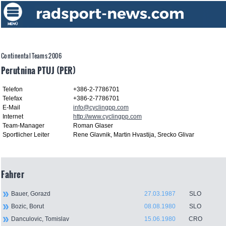
Continental Teams 2006
Perutnina PTUJ (PER)
Telefon
+386-2-7786701
Telefax
+386-2-7786701
E-Mail
info@cyclingpp.com
Internet
http://www.cyclingpp.com
Team-Manager
Roman Glaser
Sportlicher Leiter
Rene Glavnik, Martin Hvastija, Srecko Glivar
Fahrer
Bauer, Gorazd
27.03.1987
SLO
Bozic, Borut
08.08.1980
SLO
Danculovic, Tomislav
15.06.1980
CRO