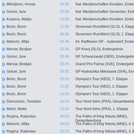
Miholjevic, Hrvoje
25.06.
Nat. Meisterschaften Kroatien, End
Golcer, Jure
25.06.
Nat. Meisterschaften Slovenien, En
Kvasina, Matija
23.06.
Nat. Meisterschaften Kroatien, End
Bozic, Borut
11.06.
Slovenien-Rundfahrt (SLO), 4. Etap
Bozic, Borut
08.06.
Slovenien-Rundfahrt (SLO), 1. Etap
Mahoric, Mitja
04.06.
Int. Raiffeisen GP - Judendorf, End
Mervar, Bostjan
03.06.
GP Kranj (SLO), Endergebnis
Golcer, Jure
03.06.
GP Schwarzwald (GER), Endergebn
Mervar, Bostjan
28.05.
Grand Prix Palma (SVK), Endergebn
Golcer, Jure
26.05.
GP Hydraulika Mikolasek (SVK), En
Bozic, Borut
20.05.
Olympia's Tour (NED), 7. Etappe
Bozic, Borut
15.05.
Olympia's Tour (NED), 2. Etappe
Bozic, Borut
14.05.
Olympia's Tour (NED), 1. Etappe
Danculovic, Tomislav
16.04.
Tour Nord Isère (FRA), Gesamtwert
Marin, Matej
13.04.
Tour Nord Isère (FRA), 1. Etappe
Rogina, Radoslav
26.03.
The Paths of King Nikola (MNE),
Gesamtwertung
Mahoric, Mitja
26.03.
The Paths of King Nikola (MNE), 4.
Rogina, Radoslav
25.03.
The Paths of King Nikola (MNE), 3.