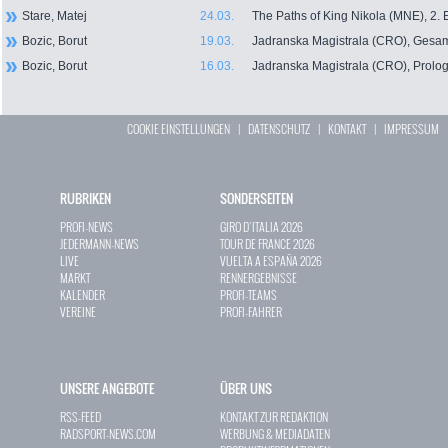
Stare, Matej
24.03.
The Paths of King Nikola (MNE), 2.
Bozic, Borut
19.03.
Jadranska Magistrala (CRO), Gesa
Bozic, Borut
16.03.
Jadranska Magistrala (CRO), Prolo
COOKIE EINSTELLUNGEN
|
DATENSCHUTZ
|
KONTAKT
|
IMPRESSUM
RUBRIKEN
SONDERSEITEN
PROFI-NEWS
GIRO D`ITALIA 2026
JEDERMANN-NEWS
TOUR DE FRANCE 2026
LIVE
VUELTA A ESPAÑA 2026
MARKT
RENNERGEBNISSE
KALENDER
PROFI-TEAMS
VEREINE
PROFI-FAHRER
UNSERE ANGEBOTE
ÜBER UNS
RSS-FEED
KONTAKT ZUR REDAKTION
RADSPORT-NEWS.COM
WERBUNG & MEDIADATEN