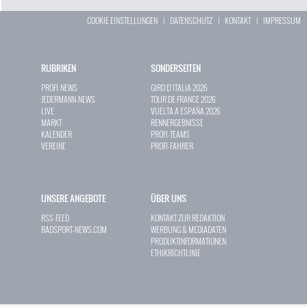
COOKIE EINSTELLUNGEN
|
DATENSCHUTZ
|
KONTAKT
|
IMPRESSUM
RUBRIKEN
SONDERSEITEN
PROFI-NEWS
GIRO D`ITALIA 2026
JEDERMANN-NEWS
TOUR DE FRANCE 2026
LIVE
VUELTA A ESPAÑA 2026
MARKT
RENNERGEBNISSE
KALENDER
PROFI-TEAMS
VEREINE
PROFI-FAHRER
UNSERE ANGEBOTE
ÜBER UNS
RSS-FEED
KONTAKT ZUR REDAKTION
RADSPORT-NEWS.COM
WERBUNG & MEDIADATEN
PRODUKTINFORMATIONEN
ETHIKRICHTLINIE