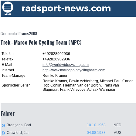
Continental Teams 2008
Trek - Marco Polo Cycling Team (MPC)
Telefon
+492828902936
Telefax
+492828902936
E-Mail
info@worldwidecycling.com
Internet
http://www.marcopolocyclingteam.com
Team-Manager
Remko Kramer
Remko Kramer, Edwin Achterberg, Michael Paul Carter,
Sportlicher Leiter
Rob Conijn, Herman van der Borgh, Frans van
Slagmaat, Frank Villevoye, Adisak Wannasri
Fahrer
Brentjens, Bart
10.10.1968
NED
Crawford, Jai
04.08.1983
AUS