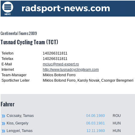
Continental Teams 2009
Tusnad Cycling Team (TCT)
Telefon
140266311811
Telefax
140266311811
E-Mail
mciuc@med-expert.ro
Internet
http://www.tusnadcyclingteam.com
Team-Manager
Miklos Botond Forro
Sportlicher Leiter
Miklos Botond Forro, Karoly Novak, Csongor Beregmeri
Fahrer
Csicsaky, Tamas
04.06.1980
ROU
Kiss, Gergely
06.03.1981
HUN
Lengyel, Tamas
12.11.1980
HUN