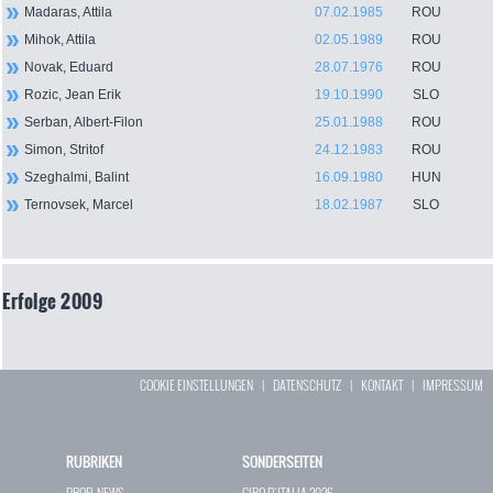
Madaras, Attila
07.02.1985
ROU
Mihok, Attila
02.05.1989
ROU
Novak, Eduard
28.07.1976
ROU
Rozic, Jean Erik
19.10.1990
SLO
Serban, Albert-Filon
25.01.1988
ROU
Simon, Stritof
24.12.1983
ROU
Szeghalmi, Balint
16.09.1980
HUN
Ternovsek, Marcel
18.02.1987
SLO
Erfolge 2009
COOKIE EINSTELLUNGEN
|
DATENSCHUTZ
|
KONTAKT
|
IMPRESSUM
RUBRIKEN
SONDERSEITEN
PROFI-NEWS
GIRO D`ITALIA 2026