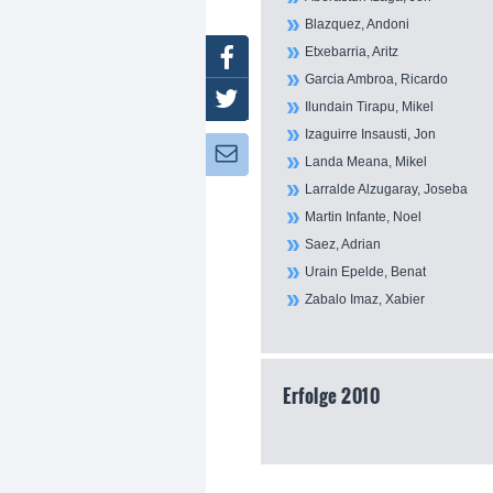
Blazquez, Andoni
Etxebarria, Aritz
Facebook
Garcia Ambroa, Ricardo
Twitter
Ilundain Tirapu, Mikel
Izaguirre Insausti, Jon
Newsletter:
Landa Meana, Mikel
Larralde Alzugaray, Joseba
Martin Infante, Noel
Saez, Adrian
Urain Epelde, Benat
Zabalo Imaz, Xabier
Erfolge 2010