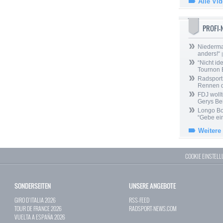
Alle Vi
PROFI
Niedermai
anders!“
|
“Nicht ide
Tournon 
Radsport 
Rennen 
FDJ wollt
Gerys Be
Longo Bor
“Gebe ein
Weitere
COOKIE EINSTEL
SONDERSEITEN
UNSERE ANGEBOTE
GIRO D`ITALIA 2026
RSS-FEED
TOUR DE FRANCE 2026
RADSPORT-NEWS.COM
VUELTA A ESPAÑA 2026