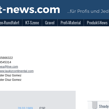
en-Rundfahrt
KT-Szene
Gravel
Profi-Material
Produkt-News
65666322
4545314
bea@live.com
/www.laukizcontinental.com
der Diaz Gomez
der Diaz Gomez
Steady
28.03.1989
ESP