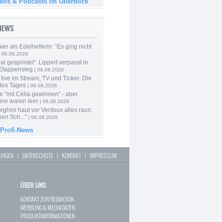
deos & Podcasts im Überblick
-NEWS
er als Edelhelferin: “Es ging nicht
 06.08.2026
al gesprintet“: Lippert verpasst in
Etappensieg
| 06.08.2026
live im Stream, TV und Ticker: Die
des Tages
| 06.08.2026
e “mit Célia gewinnen“ - aber
ine waren leer
| 06.08.2026
ghini haut vor Ventoux alles raus:
en Sch...“
| 06.08.2026
 Profi-News
LUNGEN
|
DATENSCHUTZ
|
KONTAKT
|
IMPRESSUM
ÜBER UNS
KONTAKT ZUR REDAKTION
WERBUNG & MEDIADATEN
PRODUKTINFORMATIONEN