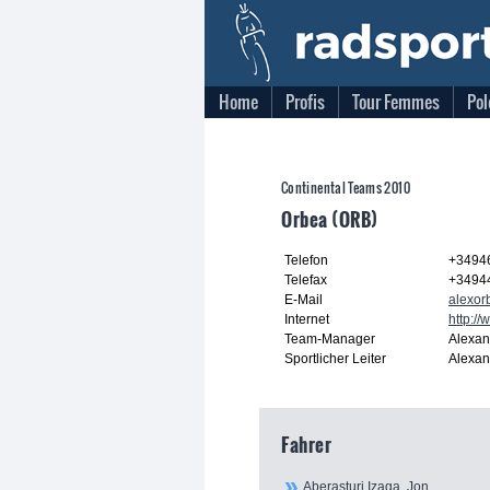
Home
Profis
Tour Femmes
Pol
Continental Teams 2010
Orbea (ORB)
Telefon
+3494
Telefax
+3494
E-Mail
alexor
Internet
http:/
Team-Manager
Alexan
Sportlicher Leiter
Alexan
Fahrer
Aberasturi Izaga, Jon