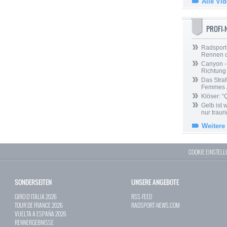
Alle Vi
PROFI
Radsport 
Rennen 
Canyon -
Richtung
Das Straf
Femmes /
Klöser: “
Gelb ist
nur trauri
Weitere
COOKIE EINSTEL
SONDERSEITEN
UNSERE ANGEBOTE
GIRO D`ITALIA 2026
RSS-FEED
TOUR DE FRANCE 2026
RADSPORT-NEWS.COM
VUELTA A ESPAÑA 2026
RENNERGEBNISSE