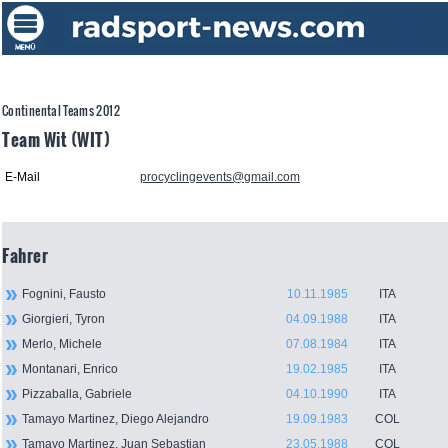
Continental Teams 2012
Team Wit (WIT)
E-Mail
procyclingevents@gmail.com
Fahrer
Fognini, Fausto
10.11.1985
ITA
Giorgieri, Tyron
04.09.1988
ITA
Merlo, Michele
07.08.1984
ITA
Montanari, Enrico
19.02.1985
ITA
Pizzaballa, Gabriele
04.10.1990
ITA
Tamayo Martinez, Diego Alejandro
19.09.1983
COL
Tamayo Martinez, Juan Sebastian
23.05.1988
COL