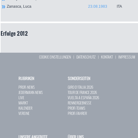
Zanasca, Luca
23.08.1983
ITA
Erfolge 2012
COOKIE EINSTELLUNGEN
|
DATENSCHUTZ
|
KONTAKT
|
IMPRESSUM
RUBRIKEN
SONDERSEITEN
PROFI-NEWS
GIRO D`ITALIA 2026
JEDERMANN-NEWS
TOUR DE FRANCE 2026
LIVE
VUELTA A ESPAÑA 2026
MARKT
RENNERGEBNISSE
KALENDER
PROFI-TEAMS
VEREINE
PROFI-FAHRER
UNSERE ANGEBOTE
ÜBER UNS