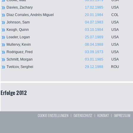
Cooke, Matt
08.05.1979
USA
Davies, Zachary
17.02.1985
USA
Diaz Corrales, Andrès Miguel
20.01.1984
COL
Johnson, Sam
04.07.1983
USA
Keogh, Quinn
03.10.1984
USA
Loader, Logan
25.07.1989
USA
Mullervy, Kevin
08.04.1988
USA
Rodriguez, Fred
03.09.1973
USA
Schmitt, Morgan
03.01.1985
USA
Tvetcov, Serghei
29.12.1988
ROU
Erfolge 2012
COOKIE EINSTELLUNGEN
|
DATENSCHUTZ
|
KONTAKT
|
IMPRESSUM