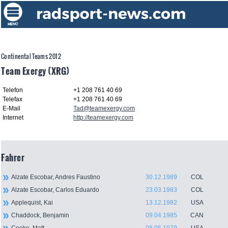
Continental Teams 2012
Team Exergy (XRG)
Telefon
+1 208 761 40 69
Telefax
+1 208 761 40 69
E-Mail
Tad@teamexergy.com
Internet
http://teamexergy.com
Fahrer
Alzate Escobar, Andres Faustino
30.12.1989
COL
Alzate Escobar, Carlos Eduardo
23.03.1983
COL
Applequist, Kai
13.12.1982
USA
Chaddock, Benjamin
09.04.1985
CAN