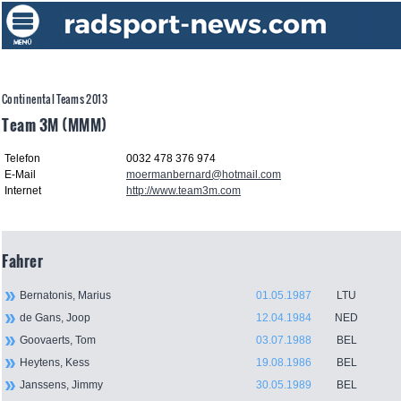
Continental Teams 2013
Team 3M (MMM)
Telefon
0032 478 376 974
E-Mail
moermanbernard@hotmail.com
Internet
http://www.team3m.com
Fahrer
Bernatonis, Marius
01.05.1987
LTU
de Gans, Joop
12.04.1984
NED
Goovaerts, Tom
03.07.1988
BEL
Heytens, Kess
19.08.1986
BEL
Janssens, Jimmy
30.05.1989
BEL