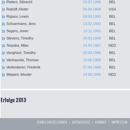
Pieters, Sibrecht
15.07.1988
BEL
Ratcliff, Alister
06.04.1988
USA
Rigaux, Lewis
08.08.1990
BEL
Schuermans, Jens
13.02.1993
BEL
Segers, Joren
12.11.1991
BEL
Stevens, Timothy
26.03.1989
BEL
Terpstra, Mike
24.04.1987
NED
Vangheel, Timothy
26.08.1986
BEL
Vanhaecke, Thomas
16.06.1989
BEL
Verkinderen, Frederik
07.04.1988
BEL
Wippert, Wouter
14.08.1990
NED
Erfolge 2013
COOKIE EINSTELLUNGEN
|
DATENSCHUTZ
|
KONTAKT
|
IMPRESSUM