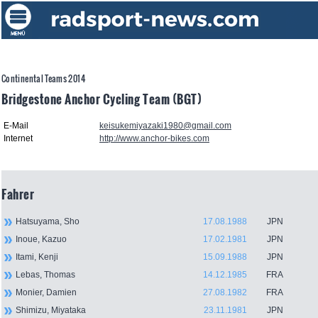
Continental Teams 2014
Bridgestone Anchor Cycling Team (BGT)
E-Mail
keisukemiyazaki1980@gmail.com
Internet
http://www.anchor-bikes.com
Fahrer
Hatsuyama, Sho
17.08.1988
JPN
Inoue, Kazuo
17.02.1981
JPN
Itami, Kenji
15.09.1988
JPN
Lebas, Thomas
14.12.1985
FRA
Monier, Damien
27.08.1982
FRA
Shimizu, Miyataka
23.11.1981
JPN