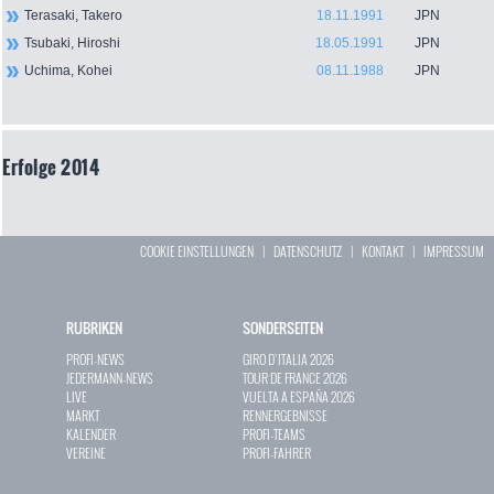
Terasaki, Takero
18.11.1991
JPN
Tsubaki, Hiroshi
18.05.1991
JPN
Uchima, Kohei
08.11.1988
JPN
Erfolge 2014
COOKIE EINSTELLUNGEN
|
DATENSCHUTZ
|
KONTAKT
|
IMPRESSUM
RUBRIKEN
SONDERSEITEN
PROFI-NEWS
GIRO D`ITALIA 2026
JEDERMANN-NEWS
TOUR DE FRANCE 2026
LIVE
VUELTA A ESPAÑA 2026
MARKT
RENNERGEBNISSE
KALENDER
PROFI-TEAMS
VEREINE
PROFI-FAHRER