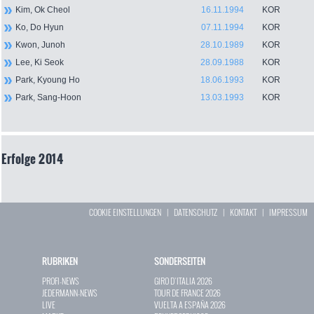
Kim, Ok Cheol
16.11.1994
KOR
Ko, Do Hyun
07.11.1994
KOR
Kwon, Junoh
28.10.1989
KOR
Lee, Ki Seok
28.09.1988
KOR
Park, Kyoung Ho
18.06.1993
KOR
Park, Sang-Hoon
13.03.1993
KOR
Erfolge 2014
COOKIE EINSTELLUNGEN
|
DATENSCHUTZ
|
KONTAKT
|
IMPRESSUM
RUBRIKEN
SONDERSEITEN
PROFI-NEWS
GIRO D`ITALIA 2026
JEDERMANN-NEWS
TOUR DE FRANCE 2026
LIVE
VUELTA A ESPAÑA 2026