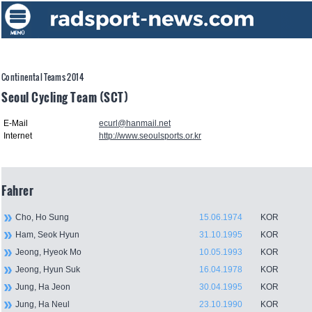
Continental Teams 2014
Seoul Cycling Team (SCT)
E-Mail
ecurl@hanmail.net
Internet
http://www.seoulsports.or.kr
Fahrer
Cho, Ho Sung
15.06.1974
KOR
Ham, Seok Hyun
31.10.1995
KOR
Jeong, Hyeok Mo
10.05.1993
KOR
Jeong, Hyun Suk
16.04.1978
KOR
Jung, Ha Jeon
30.04.1995
KOR
Jung, Ha Neul
23.10.1990
KOR