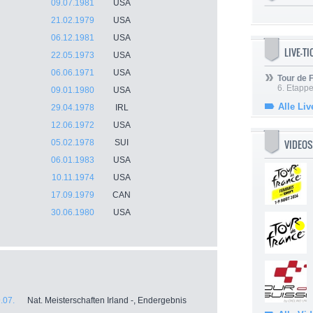
09.07.1981
USA
21.02.1979
USA
06.12.1981
USA
LIVE-T
22.05.1973
USA
06.06.1971
USA
Tour de
6. Etapp
09.01.1980
USA
Alle Liv
29.04.1978
IRL
12.06.1972
USA
VIDEOS
05.02.1978
SUI
06.01.1983
USA
10.11.1974
USA
17.09.1979
CAN
30.06.1980
USA
.07.
Nat. Meisterschaften Irland -, Endergebnis