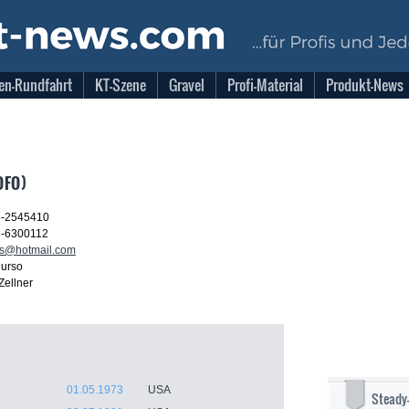
en-Rundfahrt
KT-Szene
Gravel
Profi-Material
Produkt-News
OFO)
5-2545410
8-6300112
ts@hotmail.com
urso
Zellner
01.05.1973
USA
Steady