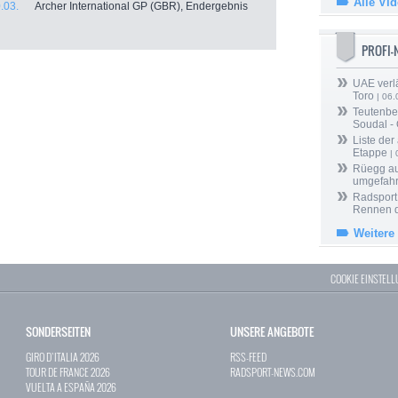
Alle Vi
.03.
Archer International GP (GBR), Endergebnis
PROFI
UAE verlä
Toro
| 06.
Teutenber
Soudal -
Liste der
Etappe
| 
Rüegg au
umgefah
Radsport 
Rennen 
Weitere
COOKIE EINSTEL
SONDERSEITEN
UNSERE ANGEBOTE
GIRO D`ITALIA 2026
RSS-FEED
TOUR DE FRANCE 2026
RADSPORT-NEWS.COM
VUELTA A ESPAÑA 2026