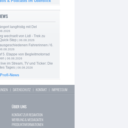
deos & Podcasts im Überblick
-NEWS
ngert langfristig mit Del
08.2026
g wechselt von Lidl - Trek zu
 Quick-Step
| 06.08.2026
 ausgeschiedenen Fahrerinnen / 6.
06.08.2026
f 5. Etappe von Begleitmotorrad
ren
| 06.08.2026
live im Stream, TV und Ticker: Die
des Tages
| 06.08.2026
 Profi-News
LUNGEN
|
DATENSCHUTZ
|
KONTAKT
|
IMPRESSUM
ÜBER UNS
KONTAKT ZUR REDAKTION
WERBUNG & MEDIADATEN
PRODUKTINFORMATIONEN