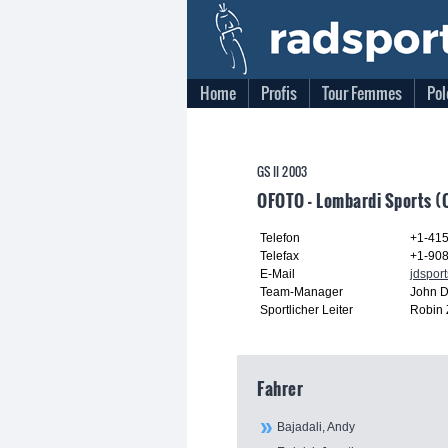
Home
Profis
Tour Femmes
Pol
GS II 2003
OFOTO - Lombardi Sports (
Telefon
+1-41
Telefax
+1-90
E-Mail
jdspor
Team-Manager
John D
Sportlicher Leiter
Robin 
Fahrer
Bajadali, Andy