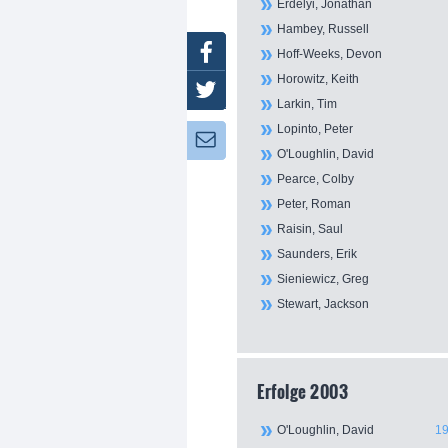
Erdelyi, Jonathan
Hambey, Russell
Facebook
Hoff-Weeks, Devon
Horowitz, Keith
Twitter
Larkin, Tim
Lopinto, Peter
Newsletter:
O'Loughlin, David
Pearce, Colby
Peter, Roman
Raisin, Saul
Saunders, Erik
Sieniewicz, Greg
Stewart, Jackson
Erfolge 2003
O'Loughlin, David
19