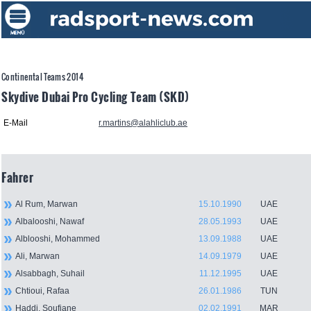
Continental Teams 2014
Skydive Dubai Pro Cycling Team (SKD)
E-Mail
r.martins@alahliclub.ae
Fahrer
Al Rum, Marwan
15.10.1990
UAE
Albalooshi, Nawaf
28.05.1993
UAE
Alblooshi, Mohammed
13.09.1988
UAE
Ali, Marwan
14.09.1979
UAE
Alsabbagh, Suhail
11.12.1995
UAE
Chtioui, Rafaa
26.01.1986
TUN
Haddi, Soufiane
02.02.1991
MAR