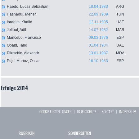
Haedo, Lucas Sebastian
18.04.1983
ARG
Hasnaoui, Meher
22.09.1989
TUN
Ibrahim, Khalid
12.11.1995
UAE
Jelloul, Adil
14.07.1982
MAR
Mancebo, Francisco
09.03.1976
ESP
Obaid, Tariq
01.04.1984
UAE
Pliuschin, Alexandr
13.01.1987
MDA
Pujol Muñoz, Oscar
16.10.1983
ESP
Erfolge 2014
COOKIE EINSTELLUNGEN
|
DATENSCHUTZ
|
KONTAKT
|
IMPRESSUM
RUBRIKEN
SONDERSEITEN