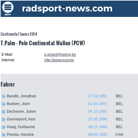
Continental Teams 2014
T.Palm - Pole Continental Wallon (PCW)
E-Mail
p.pirard@swing.be
Internet
http://www.pcw.be
Fahrer
Baratto, Jonathan
27.09.1991
BEL
Bueken, Joeri
01.03.1991
BEL
Dechesne, Julien
04.10.1991
BEL
Gremelpont, Axel
25.06.1990
BEL
Haag, Guillaume
09.11.1989
BEL
Pineda, Hendrik
08.05.1995
CAN