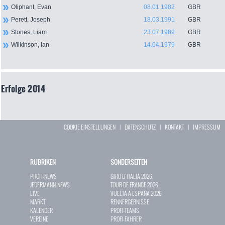
Oliphant, Evan
08.01.1982
GBR
Perett, Joseph
18.03.1991
GBR
Stones, Liam
23.07.1989
GBR
Wilkinson, Ian
14.04.1979
GBR
Erfolge 2014
COOKIE EINSTELLUNGEN
|
DATENSCHUTZ
|
KONTAKT
|
IMPRESSUM
RUBRIKEN
SONDERSEITEN
PROFI-NEWS
GIRO D`ITALIA 2026
JEDERMANN-NEWS
TOUR DE FRANCE 2026
LIVE
VUELTA A ESPAÑA 2026
MARKT
RENNERGEBNISSE
KALENDER
PROFI-TEAMS
VEREINE
PROFI-FAHRER