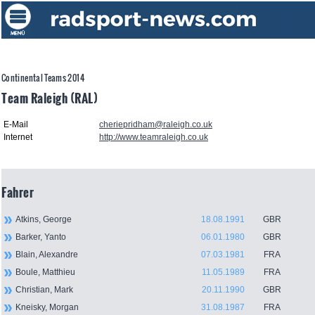
Continental Teams 2014
Team Raleigh (RAL)
E-Mail
cheriepridham@raleigh.co.uk
Internet
http://www.teamraleigh.co.uk
Fahrer
Atkins, George
18.08.1991
GBR
Barker, Yanto
06.01.1980
GBR
Blain, Alexandre
07.03.1981
FRA
Boule, Matthieu
11.05.1989
FRA
Christian, Mark
20.11.1990
GBR
Kneisky, Morgan
31.08.1987
FRA