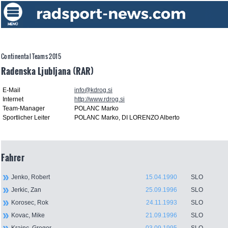
Continental Teams 2015
Radenska Ljubljana (RAR)
E-Mail
info@kdrog.si
Internet
http://www.rdrog.si
Team-Manager
POLANC Marko
Sportlicher Leiter
POLANC Marko, DI LORENZO Alberto
Fahrer
Jenko, Robert
15.04.1990
SLO
Jerkic, Zan
25.09.1996
SLO
Korosec, Rok
24.11.1993
SLO
Kovac, Mike
21.09.1996
SLO