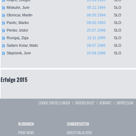
Krajnc, Gregor
03.09.1995
SLO
Miskulin, Jure
05.11.1994
SLO
Otonicar, Martin
08.05.1994
SLO
Pavlic, Marko
09.02.1993
SLO
Penko, Izidor
25.07.1996
SLO
Rucigaj, Ziga
10.11.1995
SLO
Safaric Kolar, Matic
28.07.1995
SLO
Stepisnik, Jure
24.09.1996
SLO
Erfolge 2015
COOKIE EINSTELLUNGEN
|
DATENSCHUTZ
|
KONTAKT
|
IMPRESSUM
RUBRIKEN
SONDERSEITEN
PROFI-NEWS
GIRO D`ITALIA 2026