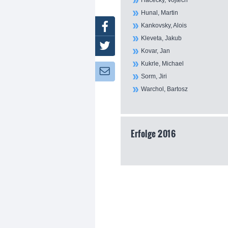
Hacecky, Vojtech
Hunal, Martin
Kankovsky, Alois
Facebook
Kleveta, Jakub
Twitter
Kovar, Jan
Kukrle, Michael
Newsletter:
Sorm, Jiri
Warchol, Bartosz
Erfolge 2016