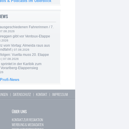
deos & Podcasts im Überblick
-NEWS
 ausgeschiedenen Fahrerinnen / 7.
07.08.2026
Breggen gibt vor Ventoux-Etappe
8.2026
rz vom Vortag: Almeida raus aus
ndfahrt
| 07.08.2026
folgen: Vuelta muss 20. Etappe
n
| 07.08.2026
 sprintet in der Karibik zum
 Vorarlberg-Etappensieg
026
 Profi-News
LUNGEN
|
DATENSCHUTZ
|
KONTAKT
|
IMPRESSUM
ÜBER UNS
KONTAKT ZUR REDAKTION
WERBUNG & MEDIADATEN