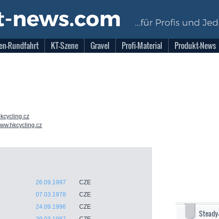
en-Rundfahrt
KT-Szene
Gravel
Profi-Material
Produkt-News
kcycling.cz
www.hkcycling.cz
26.09.1997
CZE
07.03.1978
CZE
24.09.1996
CZE
Steady