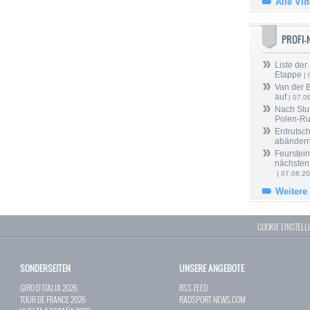
Alle Vi
PROFI
Liste der
Etappe
| 
Van der 
auf
| 07.0
Nach Stu
Polen-Ru
Erdrutsch
abänder
Feurstein
nächsten
| 07.08.2
Weitere
COOKIE EINSTEL
SONDERSEITEN
UNSERE ANGEBOTE
GIRO D`ITALIA 2026
RSS-FEED
TOUR DE FRANCE 2026
RADSPORT-NEWS.COM