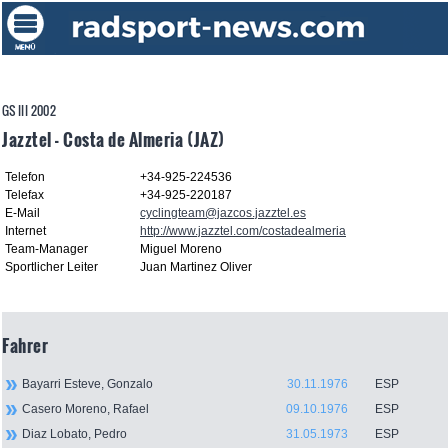
GS III 2002
Jazztel - Costa de Almeria (JAZ)
Telefon
+34-925-224536
Telefax
+34-925-220187
E-Mail
cyclingteam@jazcos.jazztel.es
Internet
http://www.jazztel.com/costadealmeria
Team-Manager
Miguel Moreno
Sportlicher Leiter
Juan Martinez Oliver
Fahrer
Bayarri Esteve, Gonzalo
30.11.1976
ESP
Casero Moreno, Rafael
09.10.1976
ESP
Diaz Lobato, Pedro
31.05.1973
ESP