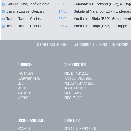
Garrido Lima, José Antonio
20.06.
Katalonien-Rundfahrt (ESP), 4. Eta
Bayarri Esteve, Gonzalo
14.05.
Subida al Naranco (ESP), Endergeb
Torrent Tarres, Carlos
28.04.
Vuelta a la Rioja (ESP), Gesamtwer
Torrent Tarres, Carlos
26.04.
Vuelta a la Rioja (ESP), 1. Etappe
COOKIE EINSTELLUNGEN
|
DATENSCHUTZ
|
KONTAKT
|
IMPRESSUM
RUBRIKEN
SONDERSEITEN
PROFI-NEWS
GIRO D`ITALIA 2026
JEDERMANN-NEWS
TOUR DE FRANCE 2026
LIVE
VUELTA A ESPAÑA 2026
MARKT
RENNERGEBNISSE
KALENDER
PROFI-TEAMS
VEREINE
PROFI-FAHRER
UNSERE ANGEBOTE
ÜBER UNS
RSS-FEED
KONTAKT ZUR REDAKTION