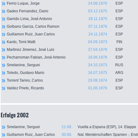
Ferrio Luque, Jorge
24.08.1976
ESP
Gadeo Fernandez, Dario
03.12.1975
ESP
Garrido Lima, José Antonio
28.11.1975
ESP
Golbano Garcia, Carlos Ramon
07.11.1976
ESP
Guillamon Ruiz, Juan Carlos
24.11.1974
ESP
Kanto, Tomi Matti
04.09.1973
FIN
Martinez Jimenez, José Luis
27.04.1979
ESP
Pecharroman Fabian, José Antonio
16.06.1978
ESP
Smetanine, Serguei
24.10.1973
RUS
Toledo, Gustavo Mario
16.07.1975
ARG
Torrent Tarres, Carlos
29.08.1974
ESP
Valdez Prieto, Ricardo
01.06.1976
ESP
Erfolge 2002
Smetanine, Serguei
21.09.
Vuelta a Espana (ESP), 14. Etappe
Guillamon Ruiz, Juan Carlos
30.06.
Nat. Meisterschaften Spanien -, En