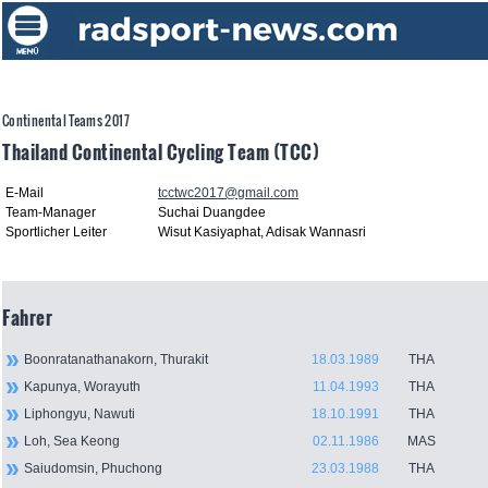
Continental Teams 2017
Thailand Continental Cycling Team (TCC)
E-Mail
tcctwc2017@gmail.com
Team-Manager
Suchai Duangdee
Sportlicher Leiter
Wisut Kasiyaphat, Adisak Wannasri
Fahrer
Boonratanathanakorn, Thurakit
18.03.1989
THA
Kapunya, Worayuth
11.04.1993
THA
Liphongyu, Nawuti
18.10.1991
THA
Loh, Sea Keong
02.11.1986
MAS
Saiudomsin, Phuchong
23.03.1988
THA