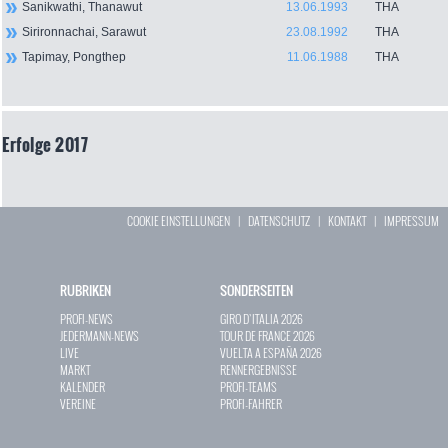
Sanikwathi, Thanawut
13.06.1993
THA
Sirironnachai, Sarawut
23.08.1992
THA
Tapimay, Pongthep
11.06.1988
THA
Erfolge 2017
COOKIE EINSTELLUNGEN
|
DATENSCHUTZ
|
KONTAKT
|
IMPRESSUM
RUBRIKEN
SONDERSEITEN
PROFI-NEWS
GIRO D`ITALIA 2026
JEDERMANN-NEWS
TOUR DE FRANCE 2026
LIVE
VUELTA A ESPAÑA 2026
MARKT
RENNERGEBNISSE
KALENDER
PROFI-TEAMS
VEREINE
PROFI-FAHRER