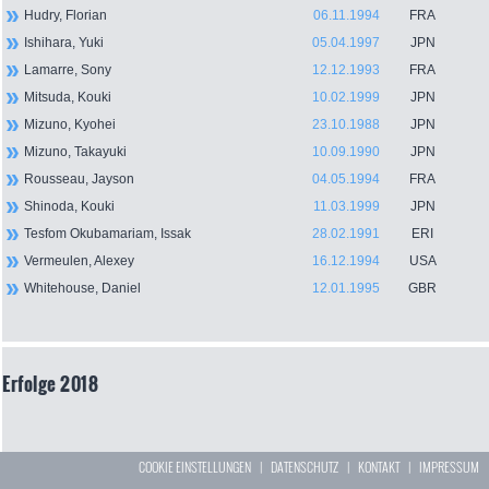
Hudry, Florian
06.11.1994
FRA
Ishihara, Yuki
05.04.1997
JPN
Lamarre, Sony
12.12.1993
FRA
Mitsuda, Kouki
10.02.1999
JPN
Mizuno, Kyohei
23.10.1988
JPN
Mizuno, Takayuki
10.09.1990
JPN
Rousseau, Jayson
04.05.1994
FRA
Shinoda, Kouki
11.03.1999
JPN
Tesfom Okubamariam, Issak
28.02.1991
ERI
Vermeulen, Alexey
16.12.1994
USA
Whitehouse, Daniel
12.01.1995
GBR
Erfolge 2018
COOKIE EINSTELLUNGEN
|
DATENSCHUTZ
|
KONTAKT
|
IMPRESSUM