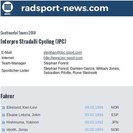
Continental Teams 2018
Interpro Stradalli Cycling (IPC)
E-Mail
stephan@ipc-sport.com
Internet
http://www.ipc-sport.com
Team-Manager
Stephan Forest
Stephan Forest, Damien Garcia, William Jones,
Sportlicher Leiter
Sebastien Pilotte, Rune Steinsvik
Fahrer
Eikeland, Ken-Levi
09.10.1994
NOR
Etxabe Leturia, Jokin
03.02.1994
ESP
Hishinuma, Yukinori
05.03.1992
JPN
Hjorth, Jonas
20.05.1993
NOR