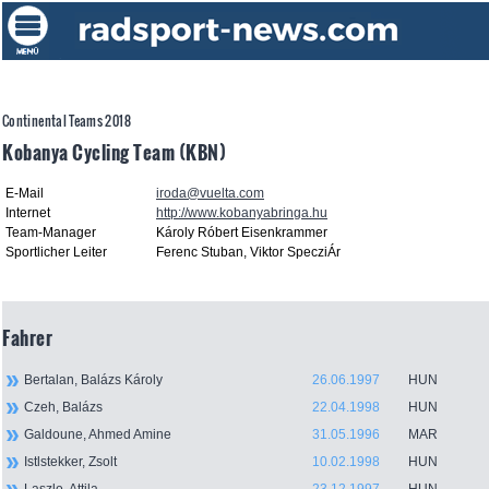
Continental Teams 2018
Kobanya Cycling Team (KBN)
E-Mail
iroda@vuelta.com
Internet
http://www.kobanyabringa.hu
Team-Manager
Károly Róbert Eisenkrammer
Sportlicher Leiter
Ferenc Stuban, Viktor SpecziÁr
Fahrer
Bertalan, Balázs Károly
26.06.1997
HUN
Czeh, Balázs
22.04.1998
HUN
Galdoune, Ahmed Amine
31.05.1996
MAR
Istlstekker, Zsolt
10.02.1998
HUN