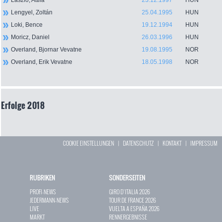
Laszlo, Attila
23.12.1997
HUN
Lengyel, Zoltán
25.04.1995
HUN
Loki, Bence
19.12.1994
HUN
Moricz, Daniel
26.03.1996
HUN
Overland, Bjornar Vevatne
19.08.1995
NOR
Overland, Erik Vevatne
18.05.1998
NOR
Erfolge 2018
COOKIE EINSTELLUNGEN
|
DATENSCHUTZ
|
KONTAKT
|
IMPRESSUM
RUBRIKEN
SONDERSEITEN
PROFI-NEWS
GIRO D`ITALIA 2026
JEDERMANN-NEWS
TOUR DE FRANCE 2026
LIVE
VUELTA A ESPAÑA 2026
MARKT
RENNERGEBNISSE