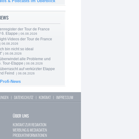
deos & Podcasts im Überblick
-NEWS
enregister der Tour de France
 6. Etappe
| 06.08.2026
ight-Videos der Tour de France
| 06.08.2026
Ich bin nicht so ideal
t“
| 06.08.2026
 überwindet alle Probleme und
6. Tour-Etappe
| 06.08.2026
berrascht auf verkürzter Etappe
nd Feind
| 06.08.2026
 Profi-News
LUNGEN
|
DATENSCHUTZ
|
KONTAKT
|
IMPRESSUM
ÜBER UNS
KONTAKT ZUR REDAKTION
WERBUNG & MEDIADATEN
PRODUKTINFORMATIONEN