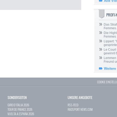
Alle Vi
PROFI
Das Straf
Femmes /
Die Highl
Femmes
Lippert: “
gesprinte
Le Court
gewinnt 
Lemmen ü
Freund u
Weitere
COOKIE EINSTEL
SONDERSEITEN
UNSERE ANGEBOTE
GIRO D`ITALIA 2026
RSS-FEED
TOUR DE FRANCE 2026
RADSPORT-NEWS.COM
VUELTA A ESPAÑA 2026