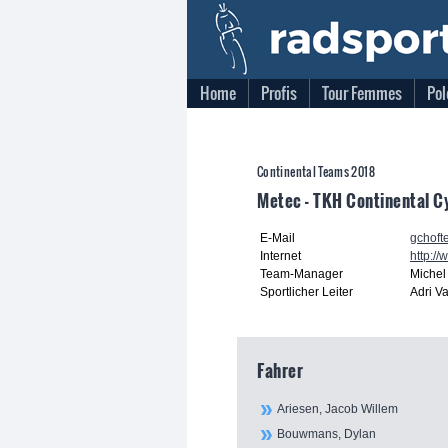
Home
Profis
Tour Femmes
Pol
Continental Teams 2018
Metec - TKH Continental C
E-Mail
gchof
Internet
http:/
Team-Manager
Miche
Sportlicher Leiter
Adri V
Fahrer
Ariesen, Jacob Willem
Bouwmans, Dylan