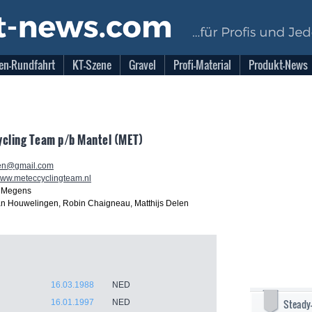
en-Rundfahrt
KT-Szene
Gravel
Profi-Material
Produkt-News
ycling Team p/b Mantel (MET)
ten@gmail.com
/www.meteccyclingteam.nl
l Megens
an Houwelingen, Robin Chaigneau, Matthijs Delen
16.03.1988
NED
Steady
16.01.1997
NED