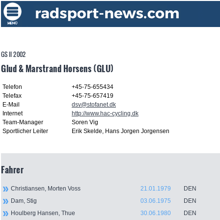
GS II 2002
Glud & Marstrand Horsens (GLU)
Telefon
+45-75-655434
Telefax
+45-75-657419
E-Mail
dsv@stofanet.dk
Internet
http://www.hac-cycling.dk
Team-Manager
Soren Vig
Sportlicher Leiter
Erik Skelde, Hans Jorgen Jorgensen
Fahrer
Christiansen, Morten Voss
21.01.1979
DEN
Dam, Stig
03.06.1975
DEN
Houlberg Hansen, Thue
30.06.1980
DEN