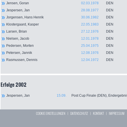
Jensen, Goran
02.03.1978
DEN
Jespersen, Jan
28.08.1977
DEN
Jorgensen, Hans Henrik
30.06.1982
DEN
Klostergaard, Kasper
22.05.1983
DEN
Larsen, Brian
27.12.1976
DEN
Nielsen, Jacob
12.01.1978
DEN
Pedersen, Morten
25.04.1975
DEN
Petersen, Jannik
12.08.1976
DEN
Rasmussen, Dennis
12.04.1972
DEN
Erfolge 2002
Jespersen, Jan
15.09.
Post Cup Finale (DEN), Endergebni
COOKIE EINSTELLUNGEN
|
DATENSCHUTZ
|
KONTAKT
|
IMPRESSUM