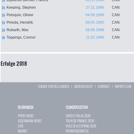
Izquierdo Bernier, Francis
02.05.1998
CAN
Keeping, Stephen
27.11.1986
CAN
Peloquin, Olivier
04.09.1996
CAN
Pineda, Hendrik
08.05.1995
CAN
Rubarth, Max
28.09.1996
CAN
Toppings, Connor
11.02.1996
CAN
Erfolge 2018
COOKIE EINSTELLUNGEN
|
DATENSCHUTZ
|
KONTAKT
|
IMPRESSUM
RUBRIKEN
SONDERSEITEN
PROFI-NEWS
GIRO D`ITALIA 2026
JEDERMANN-NEWS
TOUR DE FRANCE 2026
LIVE
VUELTA A ESPAÑA 2026
MARKT
RENNERGEBNISSE