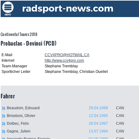
Continental Teams 2018
Probaclac – Devinci (PCD)
E-Mail
CCV4PRO@HOTMAIL.CA
Internet
http://www.ccv4pro.com
Team-Manager
Stephane Tremblay
Sportlicher Leiter
Stephane Tremblay, Christian Ouellet
Fahrer
Beaudoin, Edouard
29.04.1999
CAN
Brisebois, Olivier
12.04.1995
CAN
Dolbec, Felix
28.04.1997
CAN
Gagne, Julien
13.07.1994
CAN