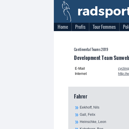
Home
Profis
Tour Femmes
Pol
Continental Teams 2019
Development Team Sunweb
E-Mail
cyclin
Internet
http:/
Fahrer
Eekhoff, Nils
Gall, Felix
Heinschke, Leon