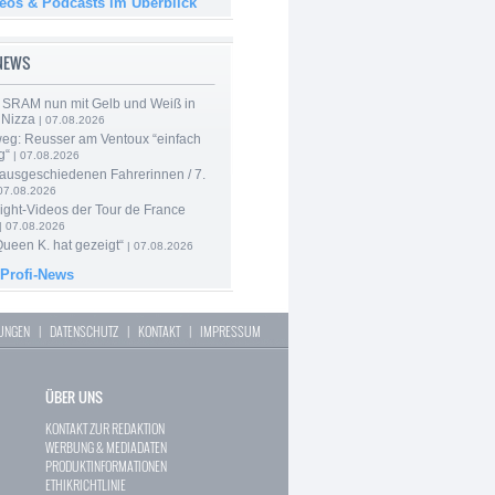
deos & Podcasts im Überblick
-NEWS
 SRAM nun mit Gelb und Weiß in
 Nizza
| 07.08.2026
 weg: Reusser am Ventoux “einfach
g“
| 07.08.2026
 ausgeschiedenen Fahrerinnen / 7.
07.08.2026
ight-Videos der Tour de France
| 07.08.2026
Queen K. hat gezeigt“
| 07.08.2026
 Profi-News
LUNGEN
|
DATENSCHUTZ
|
KONTAKT
|
IMPRESSUM
ÜBER UNS
KONTAKT ZUR REDAKTION
WERBUNG & MEDIADATEN
PRODUKTINFORMATIONEN
ETHIKRICHTLINIE