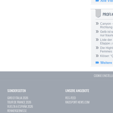
Alle Vi
PROFI
Canyon -
Richtung
Gelb ist
nur trauri
Liste der
Etappe
| 
Die Highl
Femmes
Klöser: “
Weitere
COOKIE EINSTEL
SONDERSEITEN
UNSERE ANGEBOTE
GIRO D`ITALIA 2026
RSS-FEED
TOUR DE FRANCE 2026
RADSPORT-NEWS.COM
VUELTA A ESPAÑA 2026
RENNERGEBNISSE