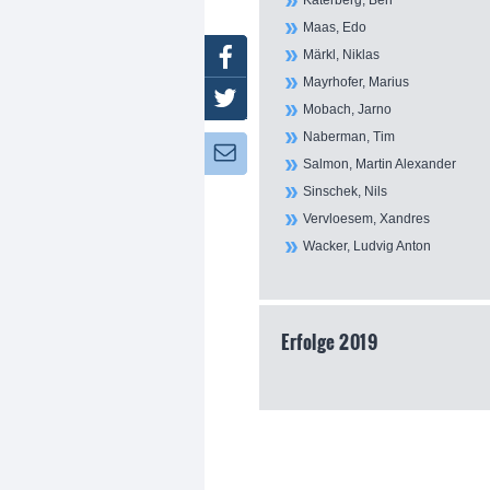
Katerberg, Ben
Maas, Edo
Märkl, Niklas
Facebook
Mayrhofer, Marius
Twitter
Mobach, Jarno
Naberman, Tim
Newsletter:
Salmon, Martin Alexander
Sinschek, Nils
Vervloesem, Xandres
Wacker, Ludvig Anton
Erfolge 2019