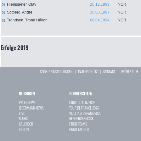
Hjemsaeter, Olav
26.12.1999
NOR
Sotberg, Andre
26.03.1997
NOR
Trondsen, Trond Håkon
08.04.1994
NOR
Erfolge 2019
COOKIE EINSTELLUNGEN
|
DATENSCHUTZ
|
KONTAKT
|
IMPRESSUM
RUBRIKEN
SONDERSEITEN
PROFI-NEWS
GIRO D`ITALIA 2026
JEDERMANN-NEWS
TOUR DE FRANCE 2026
LIVE
VUELTA A ESPAÑA 2026
MARKT
RENNERGEBNISSE
KALENDER
PROFI-TEAMS
VEREINE
PROFI-FAHRER