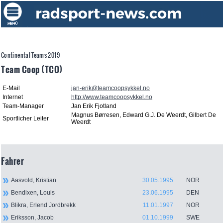
Continental Teams 2019
Team Coop (TCO)
E-Mail
jan-erik@teamcoopsykkel.no
Internet
http://www.teamcoopsykkel.no
Team-Manager
Jan Erik Fjotland
Magnus Børresen, Edward G.J. De Weerdt, Gilbert De
Sportlicher Leiter
Weerdt
Fahrer
Aasvold, Kristian
30.05.1995
NOR
Bendixen, Louis
23.06.1995
DEN
Blikra, Erlend Jordbrekk
11.01.1997
NOR
Eriksson, Jacob
01.10.1999
SWE