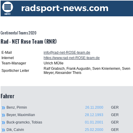
Continental Teams 2020
Rad - NET Rose Team (RNR)
E-Mail
info@rad-net-ROSE-team.de
Internet
https://www.rad-net-ROSE-team.de
Team-Manager
Ulrich MÜlle
Ralf Grabsch, Frank Augustin, Sven Knieriemen, Sven
Sportlicher Leiter
Meyer, Alexander Theis
Fahrer
Benz, Pirmin
26.11.2000
GER
Beyer, Maximilian
28.12.1993
GER
Buck-gramcko, Tobias
01.01.2001
GER
Dik, Calvin
25.02.2000
GER