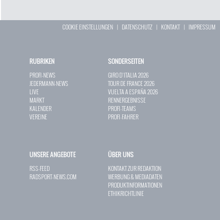
COOKIE EINSTELLUNGEN
|
DATENSCHUTZ
|
KONTAKT
|
IMPRESSUM
RUBRIKEN
SONDERSEITEN
PROFI-NEWS
GIRO D`ITALIA 2026
JEDERMANN-NEWS
TOUR DE FRANCE 2026
LIVE
VUELTA A ESPAÑA 2026
MARKT
RENNERGEBNISSE
KALENDER
PROFI-TEAMS
VEREINE
PROFI-FAHRER
UNSERE ANGEBOTE
ÜBER UNS
RSS-FEED
KONTAKT ZUR REDAKTION
RADSPORT-NEWS.COM
WERBUNG & MEDIADATEN
PRODUKTINFORMATIONEN
ETHIKRICHTLINIE