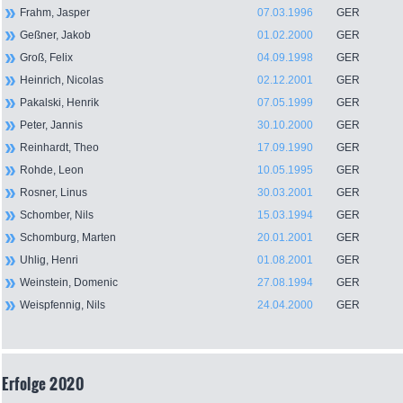
Frahm, Jasper
07.03.1996
GER
Geßner, Jakob
01.02.2000
GER
Groß, Felix
04.09.1998
GER
Heinrich, Nicolas
02.12.2001
GER
Pakalski, Henrik
07.05.1999
GER
Peter, Jannis
30.10.2000
GER
Reinhardt, Theo
17.09.1990
GER
Rohde, Leon
10.05.1995
GER
Rosner, Linus
30.03.2001
GER
Schomber, Nils
15.03.1994
GER
Schomburg, Marten
20.01.2001
GER
Uhlig, Henri
01.08.2001
GER
Weinstein, Domenic
27.08.1994
GER
Weispfennig, Nils
24.04.2000
GER
Erfolge 2020