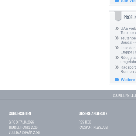
Alle Vi
PROFI
UAE verlä
Toro
| 06.
Teutenber
Soudal -
Liste der
Etappe
| 
Rüegg au
umgefah
Radsport 
Rennen 
Weitere
COOKIE EINSTEL
SONDERSEITEN
UNSERE ANGEBOTE
GIRO D`ITALIA 2026
RSS-FEED
TOUR DE FRANCE 2026
RADSPORT-NEWS.COM
VUELTA A ESPAÑA 2026