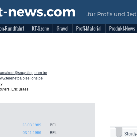
en-Rundfahrt
KT-Szene
Gravel
Profi-Material
Produkt-News
ramakers@sncyclingteam.be
www.telenetbaloiselions.be
Ny
outers, Eric Braes
23.03.1989
BEL
Steady
03.11.1996
BEL