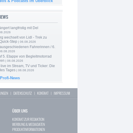
deos & Podcasts im Überblick
-NEWS
ngert langfristig mit Del
08.2026
g wechselt von Lidl - Trek zu
 Quick-Step
| 06.08.2026
 ausgeschiedenen Fahrerinnen / 6.
06.08.2026
f 5. Etappe von Begleitmotorrad
ren
| 06.08.2026
live im Stream, TV und Ticker: Die
des Tages
| 06.08.2026
 Profi-News
LUNGEN
|
DATENSCHUTZ
|
KONTAKT
|
IMPRESSUM
ÜBER UNS
KONTAKT ZUR REDAKTION
WERBUNG & MEDIADATEN
PRODUKTINFORMATIONEN