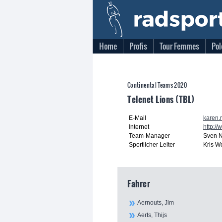
Home
Profis
Tour Femmes
Pol
Continental Teams 2020
Telenet Lions (TBL)
E-Mail
karen.
Internet
http://
Team-Manager
Sven 
Sportlicher Leiter
Kris W
Fahrer
Aernouts, Jim
Aerts, Thijs