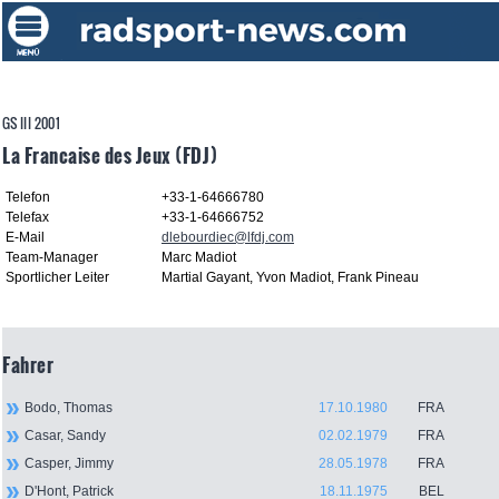
GS III 2001
La Francaise des Jeux (FDJ)
Telefon
+33-1-64666780
Telefax
+33-1-64666752
E-Mail
dlebourdiec@lfdj.com
Team-Manager
Marc Madiot
Sportlicher Leiter
Martial Gayant, Yvon Madiot, Frank Pineau
Fahrer
Bodo, Thomas
17.10.1980
FRA
Casar, Sandy
02.02.1979
FRA
Casper, Jimmy
28.05.1978
FRA
D'Hont, Patrick
18.11.1975
BEL