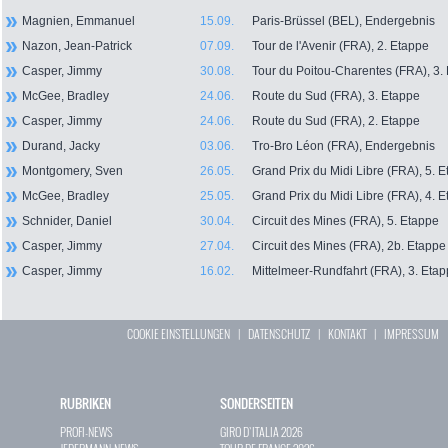
Magnien, Emmanuel
15.09.
Paris-Brüssel (BEL), Endergebnis
Nazon, Jean-Patrick
07.09.
Tour de l'Avenir (FRA), 2. Etappe
Casper, Jimmy
30.08.
Tour du Poitou-Charentes (FRA), 3.
McGee, Bradley
24.06.
Route du Sud (FRA), 3. Etappe
Casper, Jimmy
24.06.
Route du Sud (FRA), 2. Etappe
Durand, Jacky
03.06.
Tro-Bro Léon (FRA), Endergebnis
Montgomery, Sven
26.05.
Grand Prix du Midi Libre (FRA), 5. 
McGee, Bradley
25.05.
Grand Prix du Midi Libre (FRA), 4. 
Schnider, Daniel
30.04.
Circuit des Mines (FRA), 5. Etappe
Casper, Jimmy
27.04.
Circuit des Mines (FRA), 2b. Etappe
Casper, Jimmy
16.02.
Mittelmeer-Rundfahrt (FRA), 3. Eta
COOKIE EINSTELLUNGEN
|
DATENSCHUTZ
|
KONTAKT
|
IMPRESSUM
RUBRIKEN
SONDERSEITEN
PROFI-NEWS
GIRO D`ITALIA 2026