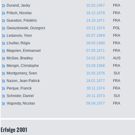
Durand, Jacky
10.02.1967
FRA
Fritsch, Nicolas
19.12.1978
FRA
Guesdon, Frédéric
14.10.1971
FRA
Gwiazdowski, Grzegorz
03.11.1974
POL
Ledanois, Yvon
05.07.1969
FRA
Lhuiller, Régis
28.05.1980
FRA
Magnien, Emmanuel
07.05.1971
FRA
McGee, Bradley
24.02.1976
AUS
Mengin, Christophe
03.09.1968
FRA
Montgomery, Sven
10.05.1976
SUI
Nazon, Jean-Patrick
18.01.1977
FRA
Perque, Franck
30.11.1974
FRA
Schnider, Daniel
20.11.1973
SUI
Vogondy, Nicolas
08.08.1977
FRA
Erfolge 2001