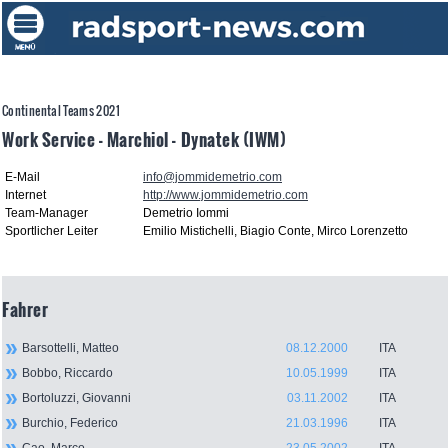
Continental Teams 2021
Work Service - Marchiol - Dynatek (IWM)
E-Mail
info@jommidemetrio.com
Internet
http://www.jommidemetrio.com
Team-Manager
Demetrio Iommi
Sportlicher Leiter
Emilio Mistichelli, Biagio Conte, Mirco Lorenzetto
Fahrer
Barsottelli, Matteo
08.12.2000
ITA
Bobbo, Riccardo
10.05.1999
ITA
Bortoluzzi, Giovanni
03.11.2002
ITA
Burchio, Federico
21.03.1996
ITA