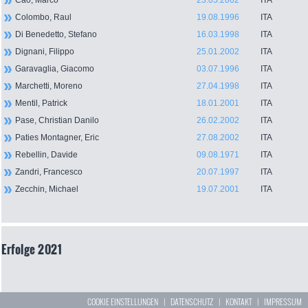
Cao, Marco
23.05.2002
ITA
Colombo, Raul
19.08.1996
ITA
Di Benedetto, Stefano
16.03.1998
ITA
Dignani, Filippo
25.01.2002
ITA
Garavaglia, Giacomo
03.07.1996
ITA
Marchetti, Moreno
27.04.1998
ITA
Mentil, Patrick
18.01.2001
ITA
Pase, Christian Danilo
26.02.2002
ITA
Paties Montagner, Eric
27.08.2002
ITA
Rebellin, Davide
09.08.1971
ITA
Zandri, Francesco
20.07.1997
ITA
Zecchin, Michael
19.07.2001
ITA
Erfolge 2021
COOKIE EINSTELLUNGEN
|
DATENSCHUTZ
|
KONTAKT
|
IMPRESSUM