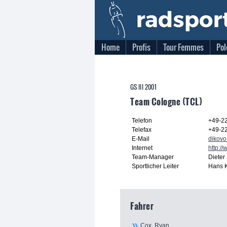
Home
Profis
Tour Femmes
Pol
GS III 2001
Team Cologne (TCL)
Telefon
+49-2
Telefax
+49-2
E-Mail
dikov
Internet
http:/
Team-Manager
Dieter
Sportlicher Leiter
Hans K
Fahrer
Cox, Ryan