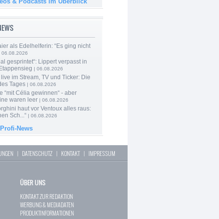
deos & Podcasts im Überblick
-NEWS
er als Edelhelferin: “Es ging nicht
 06.08.2026
al gesprintet“: Lippert verpasst in
Etappensieg
| 06.08.2026
live im Stream, TV und Ticker: Die
des Tages
| 06.08.2026
e “mit Célia gewinnen“ - aber
ine waren leer
| 06.08.2026
ghini haut vor Ventoux alles raus:
en Sch...“
| 06.08.2026
 Profi-News
LUNGEN
|
DATENSCHUTZ
|
KONTAKT
|
IMPRESSUM
ÜBER UNS
KONTAKT ZUR REDAKTION
WERBUNG & MEDIADATEN
PRODUKTINFORMATIONEN