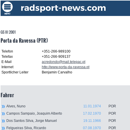
GS III 2001
Porta da Ravessa (PTR)
Telefon
+351-266-989100
Telefax
+351-266-909137
E-Mail
acredondo@mail.telepac.pt
Internet
http://www.porta-da-ravessa.pt
Sportlicher Leiter
Benjamin Carvalho
Fahrer
Alves, Nuno
11.01.1974
POR
Campos Sampaio, Joaquim Alberto
17.02.1970
POR
Dos Santos Silva, Jorge Manuel
19.11.1966
POR
Felgueiras Silva, Ricardo
07.08.1970
POR