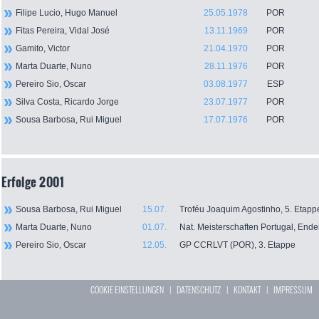
Filipe Lucio, Hugo Manuel
25.05.1978
POR
Fitas Pereira, Vidal José
13.11.1969
POR
Gamito, Victor
21.04.1970
POR
Marta Duarte, Nuno
28.11.1976
POR
Pereiro Sio, Oscar
03.08.1977
ESP
Silva Costa, Ricardo Jorge
23.07.1977
POR
Sousa Barbosa, Rui Miguel
17.07.1976
POR
Erfolge 2001
Sousa Barbosa, Rui Miguel
15.07.
Troféu Joaquim Agostinho, 5. Etapp
Marta Duarte, Nuno
01.07.
Nat. Meisterschaften Portugal, End
Pereiro Sio, Oscar
12.05.
GP CCRLVT (POR), 3. Etappe
COOKIE EINSTELLUNGEN
|
DATENSCHUTZ
|
KONTAKT
|
IMPRESSUM